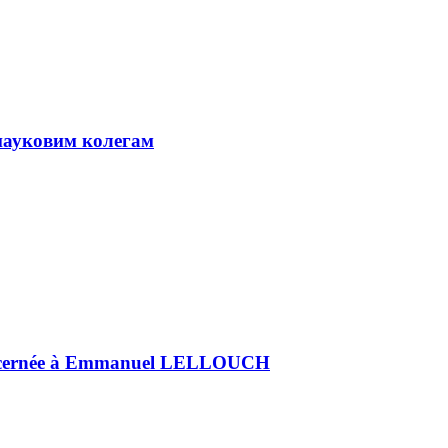
науковим колегам
s décernée à Emmanuel LELLOUCH