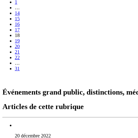
1
…
14
15
16
17
18
19
20
21
22
…
31
Événements grand public, distinctions, mé
Articles de cette rubrique
20 décembre 2022