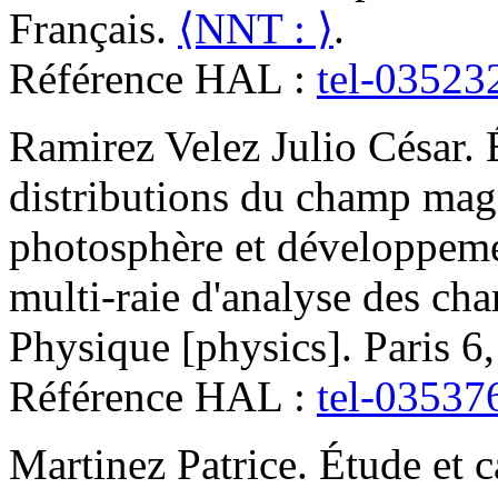
Français.
⟨NNT : ⟩
.
Référence HAL :
tel-03523
Ramirez Velez
Julio César
.
distributions du champ magn
photosphère et développeme
multi-raie d'analyse des ch
Physique [physics]. Paris 6
Référence HAL :
tel-03537
Martinez
Patrice
.
Étude et c