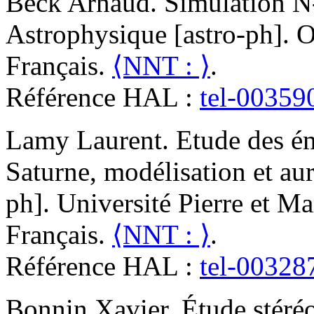
Beck
Arnaud
.
Simulation N
Astrophysique [astro-ph]. O
Français.
⟨NNT : ⟩
.
Référence HAL :
tel-00359
Lamy
Laurent
.
Etude des ém
Saturne, modélisation et au
ph]. Université Pierre et Ma
Français.
⟨NNT : ⟩
.
Référence HAL :
tel-00328
Bonnin
Xavier
.
Étude stéréo