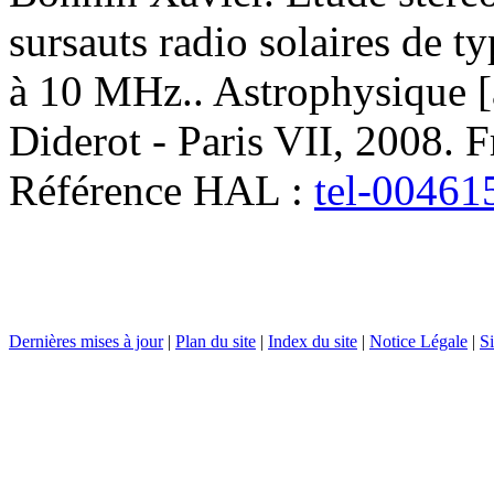
sursauts radio solaires de t
à 10 MHz.
.
Astrophysique [a
Diderot - Paris VII, 2008. 
Référence HAL :
tel-00461
Dernières mises à jour
|
Plan du site
|
Index du site
|
Notice Légale
|
Si