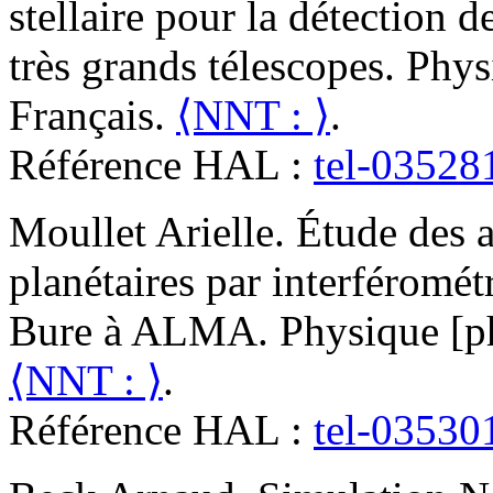
stellaire pour la détection d
très grands télescopes
.
Physi
Français.
⟨NNT : ⟩
.
Référence HAL :
tel-03528
Moullet
Arielle
.
Étude des a
planétaires par interféromét
Bure à ALMA
.
Physique [ph
⟨NNT : ⟩
.
Référence HAL :
tel-03530