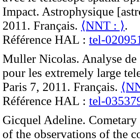
Impact
.
Astrophysique [astr
2011. Français.
⟨NNT : ⟩
.
Référence HAL :
tel-02095
Muller
Nicolas
.
Analyse de f
pour les extremely large tel
Paris 7, 2011. Français.
⟨NN
Référence HAL :
tel-03537
Gicquel
Adeline
.
Cometary i
of the observations of the 