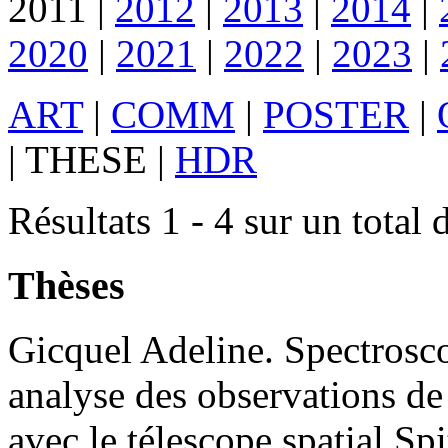
2011
|
2012
|
2013
|
2014
|
2020
|
2021
|
2022
|
2023
|
ART
|
COMM
|
POSTER
|
|
THESE
|
HDR
Résultats 1 - 4 sur un total 
Thèses
Gicquel
Adeline
.
Spectrosco
analyse des observations d
avec le télescope spatial Sp