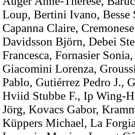
Auger
Anne-Therese
,
Baruc
Loup
,
Bertini
Ivano
,
Besse
Capanna
Claire
,
Cremonese
Davidsson
Björn
,
Debei
St
Francesca
,
Fornasier
Sonia
Giacomini
Lorenza
,
Grouss
Pablo
,
Gutiérrez
Pedro J.
,
G
Hviid
Stubbe F.
,
Ip
Wing-H
Jörg
,
Kovacs
Gabor
,
Kram
Küppers
Michael
,
La Forgi