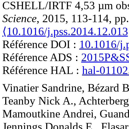
CSHELL/IRTF 4,53 µm obs
Science
, 2015, 113-114, pp
⟨10.1016/j.pss.2014.12.013
Référence DOI :
10.1016/j.
Référence ADS :
2015P&SS
Référence HAL :
hal-0110
Vinatier
Sandrine
,
Bézard
B
Teanby
Nick A.
,
Achterberg
Mamoutkine
Andrei
,
Guand
Jennings
Donalds E.
,
Flasar