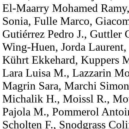
El-Maarry
Mohamed Ramy
Sonia
,
Fulle
Marco
,
Giacom
Gutiérrez
Pedro J.
,
Guttler
Wing-Huen
,
Jorda
Laurent
Kührt
Ekkehard
,
Kuppers
M
Lara
Luisa M.
,
Lazzarin
Mo
Magrin
Sara
,
Marchi
Simon
Michalik
H.
,
Moissl
R.
,
Mot
Pajola
M.
,
Pommerol
Antoi
Scholten
F.
,
Snodgrass
Coli