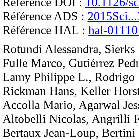
Référence DOI :
10.1126/sc
Référence ADS :
2015Sci..
Référence HAL :
hal-0111
Rotundi
Alessandra
,
Sierks
Fulle
Marco
,
Gutiérrez
Pedr
Lamy
Philippe L.
,
Rodrigo
Rickman
Hans
,
Keller
Hors
Accolla
Mario
,
Agarwal
Jes
Altobelli
Nicolas
,
Angrilli
F
Bertaux
Jean-Loup
,
Bertini