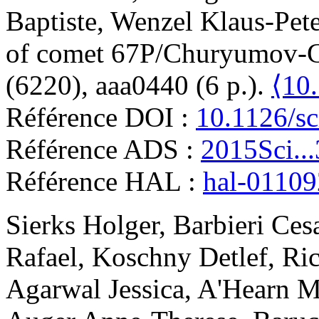
Baptiste
,
Wenzel
Klaus-Pete
of comet 67P/Churyumov-
(6220), aaa0440 (6 p.).
⟨10
Référence DOI :
10.1126/sc
Référence ADS :
2015Sci..
Référence HAL :
hal-0110
Sierks
Holger
,
Barbieri
Ces
Rafael
,
Koschny
Detlef
,
Ri
Agarwal
Jessica
,
A'Hearn
M