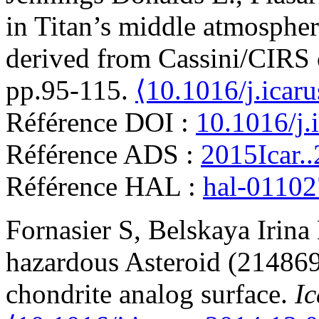
in Titan’s middle atmospher
derived from Cassini/CIRS 
pp.95-115.
⟨10.1016/j.icar
Référence DOI :
10.1016/j.
Référence ADS :
2015Icar.
Référence HAL :
hal-0110
Fornasier
S
,
Belskaya
Irina
hazardous Asteroid (21486
chondrite analog surface
.
Ic