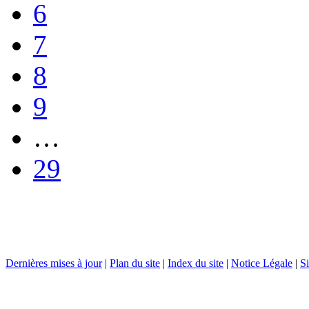
6
7
8
9
…
29
Dernières mises à jour
|
Plan du site
|
Index du site
|
Notice Légale
|
Si