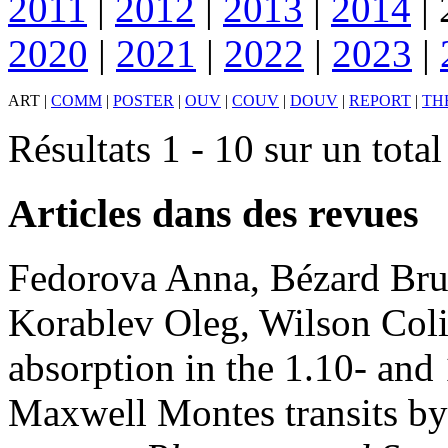
2011
|
2012
|
2013
|
2014
|
2020
|
2021
|
2022
|
2023
|
ART
|
COMM
|
POSTER
|
OUV
|
COUV
|
DOUV
|
REPORT
|
TH
Résultats 1 - 10 sur un tota
Articles dans des revues
Fedorova
Anna
,
Bézard
Br
Korablev
Oleg
,
Wilson
Col
absorption in the 1.10- an
Maxwell Montes transits b