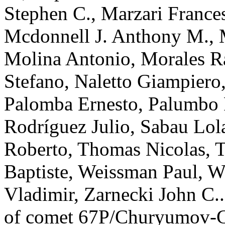
Stephen C.
,
Marzari
France
Mcdonnell
J. Anthony M.
,
Molina
Antonio
,
Morales
R
Stefano
,
Naletto
Giampiero
Palomba
Ernesto
,
Palumbo
Rodríguez
Julio
,
Sabau
Lol
Roberto
,
Thomas
Nicolas
,
T
Baptiste
,
Weissman
Paul
,
W
Vladimir
,
Zarnecki
John C.
of comet 67P/Churyumov-G