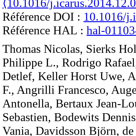
⟨10.1016/j.icarus.2014.12.
Référence DOI :
10.1016/j.
Référence HAL :
hal-0110
Thomas
Nicolas
,
Sierks
Hol
Philippe L.
,
Rodrigo
Rafael
Detlef
,
Keller
Horst Uwe
,
A
F.
,
Angrilli
Francesco
,
Auge
Antonella
,
Bertaux
Jean-Lo
Sebastien
,
Bodewits
Dennis
Vania
,
Davidsson
Björn
,
de