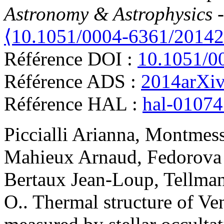
Astronomy & Astrophysics 
⟨10.1051/0004-6361/2014
Référence DOI :
10.1051/0
Référence ADS :
2014arXi
Référence HAL :
hal-0107
Piccialli
Arianna
,
Montmess
Mahieux
Arnaud
,
Fedorova
Bertaux
Jean-Loup
,
Tellma
O.
.
Thermal structure of Ve