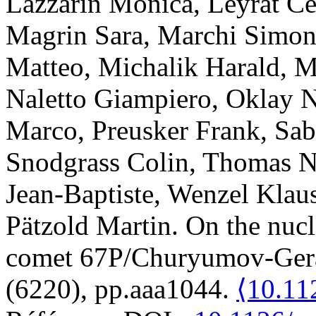
Lazzarin
Monica
,
Leyrat
Cé
Magrin
Sara
,
Marchi
Simon
Matteo
,
Michalik
Harald
,
M
Naletto
Giampiero
,
Oklay
N
Marco
,
Preusker
Frank
,
Sab
Snodgrass
Colin
,
Thomas
N
Jean-Baptiste
,
Wenzel
Klaus
Pätzold
Martin
.
On the nucl
comet 67P/Churyumov-Ger
(6220), pp.aaa1044.
⟨10.11