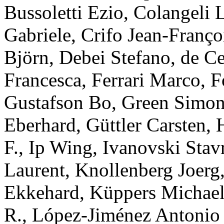
Bussoletti
Ezio
,
Colangeli
L
Gabriele
,
Crifo
Jean-Franço
Björn
,
Debei
Stefano
,
de C
Francesca
,
Ferrari
Marco
,
F
Gustafson
Bo
,
Green
Simon
Eberhard
,
Güttler
Carsten
,
F.
,
Ip
Wing
,
Ivanovski
Stav
Laurent
,
Knollenberg
Joerg
Ekkehard
,
Küppers
Michae
R.
,
López-Jiménez
Antonio