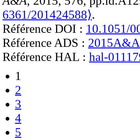
A&A
, 2015, 576, pp.id.A1
6361/201424588⟩
.
Référence DOI :
10.1051/0
Référence ADS :
2015A&A.
Référence HAL :
hal-0111
1
2
3
4
5