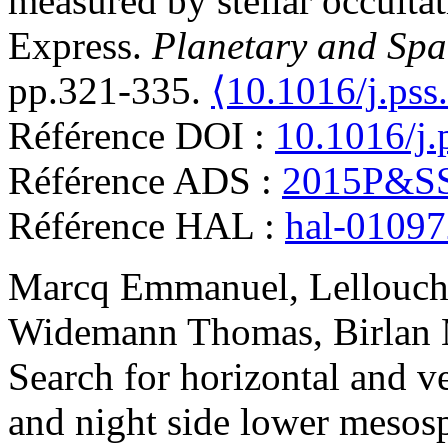
measured by stellar occult
Express
.
Planetary and Spa
pp.321-335.
⟨10.1016/j.pss
Référence DOI :
10.1016/j.
Référence ADS :
2015P&SS
Référence HAL :
hal-0109
Marcq
Emmanuel
,
Lellouc
Widemann
Thomas
,
Birlan
Search for horizontal and ve
and night side lower mesos