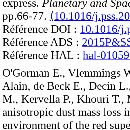
express
.
Planetary and Spa
pp.66-77.
⟨10.1016/j.pss.2
Référence DOI :
10.1016/j.
Référence ADS :
2015P&SS.
Référence HAL :
hal-0105
O'Gorman
E.
,
Vlemmings
W
Alain
,
de Beck
E.
,
Decin
L.
M.
,
Kervella
P.
,
Khouri
T.
,
anisotropic dust mass loss i
environment of the red sup