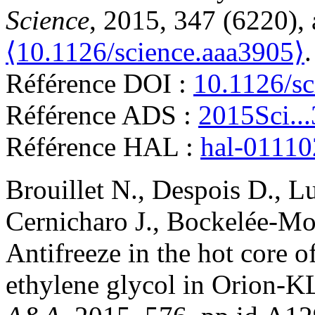
Science
, 2015, 347 (6220), 
⟨10.1126/science.aaa3905⟩
.
Référence DOI :
10.1126/sc
Référence ADS :
2015Sci..
Référence HAL :
hal-0111
Brouillet
N.
,
Despois
D.
,
L
Cernicharo
J.
,
Bockelée-Mo
Antifreeze in the hot core of
ethylene glycol in Orion-K