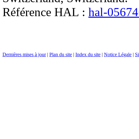
Référence HAL :
hal-0567
Dernières mises à jour
|
Plan du site
|
Index du site
|
Notice Légale
|
Si