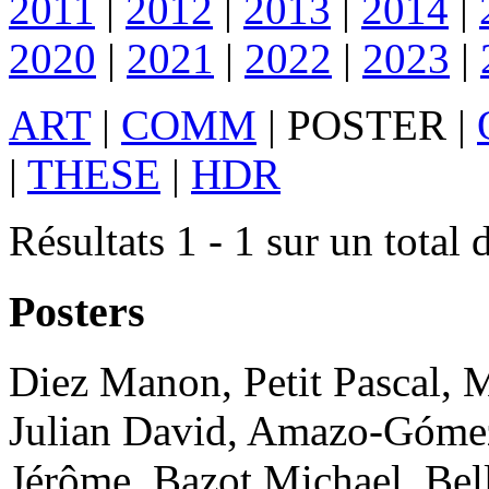
2011
|
2012
|
2013
|
2014
|
2020
|
2021
|
2022
|
2023
|
ART
|
COMM
|
POSTER
|
|
THESE
|
HDR
Résultats 1 - 1 sur un total 
Posters
Diez
Manon
,
Petit
Pascal
,
M
Julian David
,
Amazo-Góme
Jérôme
,
Bazot
Michael
,
Bell