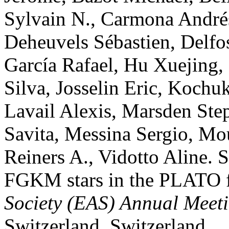
Sylvain N.
,
Carmona
André
Deheuvels
Sébastien
,
Delfo
García
Rafael
,
Hu
Xuejing
,
Silva
,
Josselin
Eric
,
Kochu
Lavail
Alexis
,
Marsden
Ste
Savita
,
Messina
Sergio
,
Mo
Reiners
A.
,
Vidotto
Aline
.
S
FGKM stars in the PLATO f
Society (EAS) Annual Meet
Switzerland, Switzerland
.