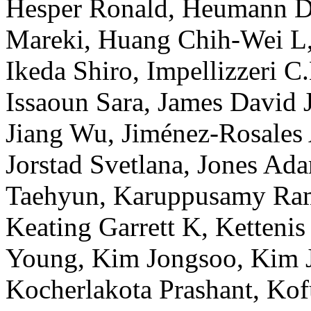
Hesper
Ronald
,
Heumann
D
Mareki
,
Huang
Chih-Wei L
Ikeda
Shiro
,
Impellizzeri
C.
Issaoun
Sara
,
James
David 
Jiang
Wu
,
Jiménez-Rosales
Jorstad
Svetlana
,
Jones
Ada
Taehyun
,
Karuppusamy
Ra
Keating
Garrett K
,
Kettenis
Young
,
Kim
Jongsoo
,
Kim
Kocherlakota
Prashant
,
Kof