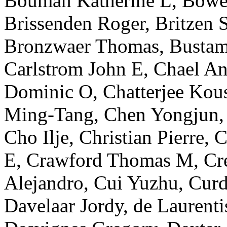
Bouman
Katherine L
,
Bowe
Brissenden
Roger
,
Britzen
S
Bronzwaer
Thomas
,
Bustam
Carlstrom
John E
,
Chael
An
Dominic O
,
Chatterjee
Kou
Ming-Tang
,
Chen
Yongjun
Cho
Ilje
,
Christian
Pierre
,
C
E
,
Crawford
Thomas M
,
Cr
Alejandro
,
Cui
Yuzhu
,
Cur
Davelaar
Jordy
,
de Laurenti