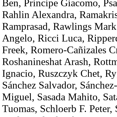
Ben
,
Principe
Giacomo
,
Psa
Rahlin
Alexandra
,
Ramakri
Ramprasad
,
Rawlings
Mark
Angelo
,
Ricci
Luca
,
Ripper
Freek
,
Romero-Cañizales
Cr
Roshanineshat
Arash
,
Rott
Ignacio
,
Ruszczyk
Chet
,
Ry
Sánchez
Salvador
,
Sánchez-
Miguel
,
Sasada
Mahito
,
Sat
Tuomas
,
Schloerb
F. Peter
,