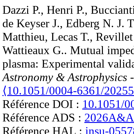
Dazzi
P.
,
Henri
P.
,
Bucciant
de Keyser
J.
,
Edberg
N. J. T
Matthieu
,
Lecas
T.
,
Revillet
Wattieaux
G.
.
Mutual imped
plasma: Experimental valid
Astronomy & Astrophysics 
⟨10.1051/0004-6361/2025
Référence DOI :
10.1051/0
Référence ADS :
2026A&A.
Référence HAL :
insu-055