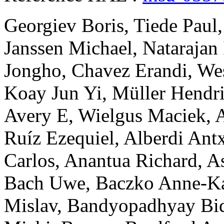
Georgiev
Boris
,
Tiede
Paul
Janssen
Michael
,
Natarajan
Jongho
,
Chavez
Erandi
,
We
Koay
Jun Yi
,
Müller
Hendr
Avery E
,
Wielgus
Maciek
,
Ruíz
Ezequiel
,
Alberdi
Ant
Carlos
,
Anantua
Richard
,
A
Bach
Uwe
,
Baczko
Anne-Ka
Mislav
,
Bandyopadhyay
Bi