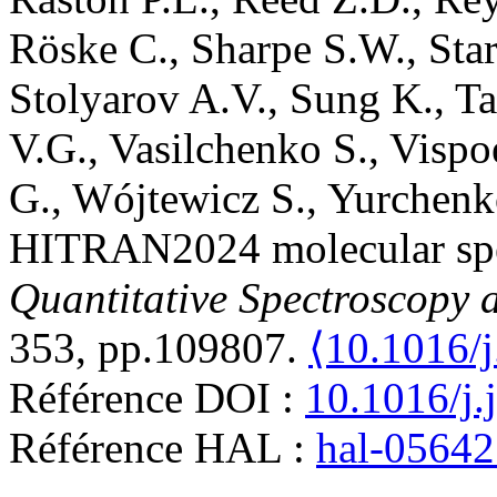
Röske
C.
,
Sharpe
S.W.
,
Sta
Stolyarov
A.V.
,
Sung
K.
,
Ta
V.G.
,
Vasilchenko
S.
,
Vispo
G.
,
Wójtewicz
S.
,
Yurchenk
HITRAN2024 molecular spe
Quantitative Spectroscopy 
353, pp.109807.
⟨10.1016/j
Référence DOI :
10.1016/j.
Référence HAL :
hal-0564