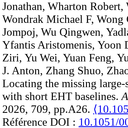
Jonathan
,
Wharton
Robert
,
Wondrak
Michael F
,
Wong
Jompoj
,
Wu
Qingwen
,
Yadl
Yfantis
Aristomenis
,
Yoon
Ziri
,
Yu
Wei
,
Yuan
Feng
,
Y
J. Anton
,
Zhang
Shuo
,
Zha
Locating the missing large-
with short EHT baselines
.
A
2026, 709, pp.A26.
⟨10.10
Référence DOI :
10.1051/0