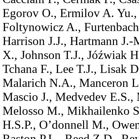
Egorov
O.
,
Ermilov
A. Yu.
Foltynowicz
A.
,
Furtenbach
Harrison
J.J.
,
Hartmann
J.-
X.
,
Johnson
T.J.
,
Jóźwiak
H
Tchana
F.
,
Lee
T.J.
,
Lisak
D
Malarich
N.A.
,
Manceron
L
Mascio
J.
,
Medvedev
E.S.
,
Melosso
M.
,
Mikhailenko
S
H.S.P.
,
O’donnell
M.
,
Owen
Raston
P.L.
,
Reed
Z.D.
,
Re