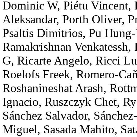
Dominic W
,
Piétu
Vincent
,
Aleksandar
,
Porth
Oliver
,
P
Psaltis
Dimitrios
,
Pu
Hung-
Ramakrishnan
Venkatessh
,
G
,
Ricarte
Angelo
,
Ricci
Lu
Roelofs
Freek
,
Romero-Cañ
Roshanineshat
Arash
,
Rott
Ignacio
,
Ruszczyk
Chet
,
Ry
Sánchez
Salvador
,
Sánchez-
Miguel
,
Sasada
Mahito
,
Sat