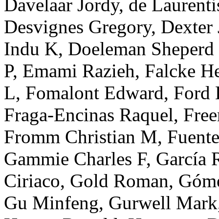
Davelaar
Jordy
,
de Laurenti
Desvignes
Gregory
,
Dexter
Indu K
,
Doeleman
Sheperd
P
,
Emami
Razieh
,
Falcke
H
L
,
Fomalont
Edward
,
Ford
Fraga-Encinas
Raquel
,
Fre
Fromm
Christian M
,
Fuente
Gammie
Charles F
,
García
Ciriaco
,
Gold
Roman
,
Góme
Gu
Minfeng
,
Gurwell
Mark