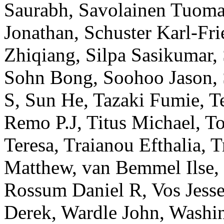
Saurabh
,
Savolainen
Tuoma
Jonathan
,
Schuster
Karl-Fri
Zhiqiang
,
Silpa
Sasikumar
,
Sohn
Bong
,
Soohoo
Jason
,
S
,
Sun
He
,
Tazaki
Fumie
,
T
Remo P.J
,
Titus
Michael
,
T
Teresa
,
Traianou
Efthalia
,
T
Matthew
,
van Bemmel
Ilse
,
Rossum
Daniel R
,
Vos
Jess
Derek
,
Wardle
John
,
Washi