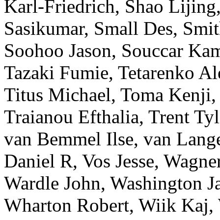
Karl-Friedrich
,
Shao
Lijing
Sasikumar
,
Small
Des
,
Smit
Soohoo
Jason
,
Souccar
Kam
Tazaki
Fumie
,
Tetarenko
Al
Titus
Michael
,
Toma
Kenji
Traianou
Efthalia
,
Trent
Tyl
van Bemmel
Ilse
,
van Lang
Daniel R
,
Vos
Jesse
,
Wagne
Wardle
John
,
Washington
J
Wharton
Robert
,
Wiik
Kaj
,