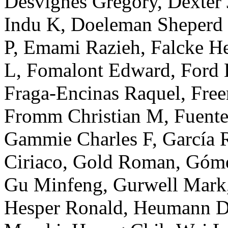
Desvignes
Gregory
,
Dexter
Indu K
,
Doeleman
Sheperd
P
,
Emami
Razieh
,
Falcke
H
L
,
Fomalont
Edward
,
Ford
Fraga-Encinas
Raquel
,
Fre
Fromm
Christian M
,
Fuente
Gammie
Charles F
,
García
Ciriaco
,
Gold
Roman
,
Góme
Gu
Minfeng
,
Gurwell
Mark
Hesper
Ronald
,
Heumann
D