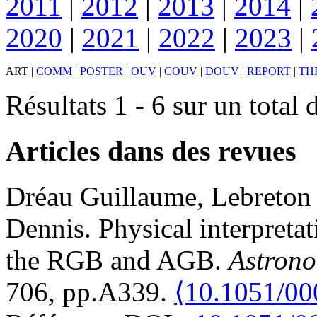
2011
|
2012
|
2013
|
2014
|
2020
|
2021
|
2022
|
2023
|
ART
|
COMM
|
POSTER
|
OUV
|
COUV
|
DOUV
|
REPORT
|
TH
Résultats 1 - 6 sur un total 
Articles dans des revues
Dréau
Guillaume
,
Lebreton
Dennis
.
Physical interpretat
the RGB and AGB
.
Astrono
706, pp.A339.
⟨10.1051/0