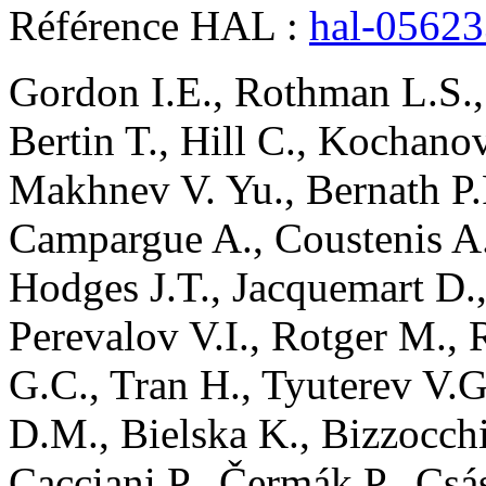
Référence HAL :
hal-0562
Gordon
I.E.
,
Rothman
L.S.
Bertin
T.
,
Hill
C.
,
Kochano
Makhnev
V. Yu.
,
Bernath
P.
Campargue
A.
,
Coustenis
A
Hodges
J.T.
,
Jacquemart
D.
Perevalov
V.I.
,
Rotger
M.
,
G.C.
,
Tran
H.
,
Tyuterev
V.G
D.M.
,
Bielska
K.
,
Bizzocch
Cacciani
P.
,
Čermák
P.
,
Csá