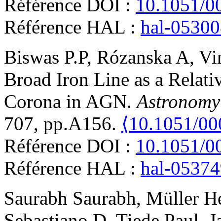
Référence DOI :
10.1051/0
Référence HAL :
hal-0530
Biswas
P.P
,
Rózanska
A
,
Vi
Broad Iron Line as a Relati
Corona in AGN
.
Astronomy
707, pp.A156.
⟨10.1051/0
Référence DOI :
10.1051/0
Référence HAL :
hal-0537
Saurabh
Saurabh
,
Müller
H
Sebastiano D
,
Tiede
Paul
,
J