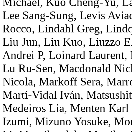
Michael
,
Kuo
Cheng-Yu
,
La
Lee
Sang-Sung
,
Levis
Avia
Rocco
,
Lindahl
Greg
,
Lindq
Liu
Jun
,
Liu
Kuo
,
Liuzzo
E
Andrei P
,
Loinard
Laurent
,
Lu
Ru-Sen
,
Macdonald
Nic
Nicola
,
Markoff
Sera
,
Marr
Martí-Vidal
Iván
,
Matsushit
Medeiros
Lia
,
Menten
Karl
Izumi
,
Mizuno
Yosuke
,
Mo