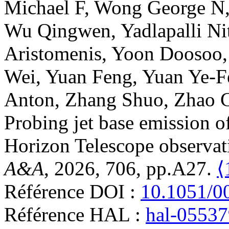
Michael F
,
Wong
George N
Wu
Qingwen
,
Yadlapalli
Ni
Aristomenis
,
Yoon
Doosoo
Wei
,
Yuan
Feng
,
Yuan
Ye-F
Anton
,
Zhang
Shuo
,
Zhao
Probing jet base emission 
Horizon Telescope observat
A&A
, 2026, 706, pp.A27.
⟨
Référence DOI :
10.1051/0
Référence HAL :
hal-0553