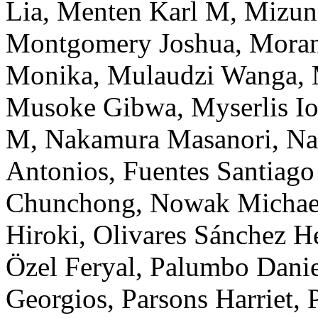
Lia
,
Menten
Karl M
,
Mizun
Montgomery
Joshua
,
Mora
Monika
,
Mulaudzi
Wanga
,
Musoke
Gibwa
,
Myserlis
I
M
,
Nakamura
Masanori
,
Na
Antonios
,
Fuentes
Santiago
Chunchong
,
Nowak
Michae
Hiroki
,
Olivares Sánchez
Hé
Özel
Feryal
,
Palumbo
Dani
Georgios
,
Parsons
Harriet
,