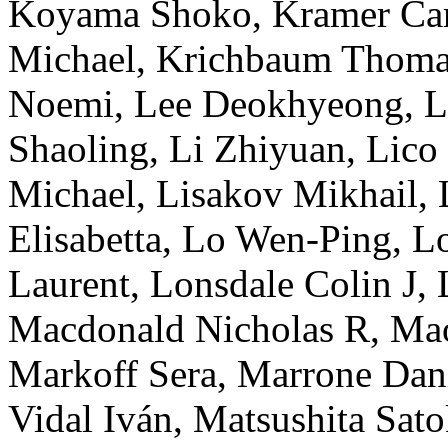
Koyama
Shoko
,
Kramer
Ca
Michael
,
Krichbaum
Thoma
Noemi
,
Lee
Deokhyeong
,
L
Shaoling
,
Li
Zhiyuan
,
Lico
Michael
,
Lisakov
Mikhail
,
Elisabetta
,
Lo
Wen-Ping
,
L
Laurent
,
Lonsdale
Colin J
,
Macdonald
Nicholas R
,
Ma
Markoff
Sera
,
Marrone
Dani
Vidal
Iván
,
Matsushita
Sato