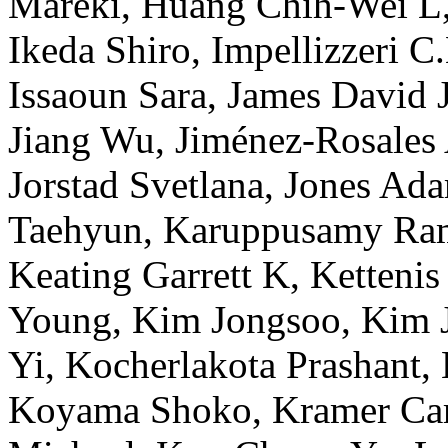
Mareki
,
Huang
Chih-Wei L
Ikeda
Shiro
,
Impellizzeri
C.
Issaoun
Sara
,
James
David 
Jiang
Wu
,
Jiménez-Rosales
Jorstad
Svetlana
,
Jones
Ada
Taehyun
,
Karuppusamy
Ra
Keating
Garrett K
,
Kettenis
Young
,
Kim
Jongsoo
,
Kim
Yi
,
Kocherlakota
Prashant
,
Koyama
Shoko
,
Kramer
Ca