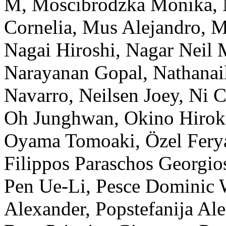
M
,
Moscibrodzka
Monika
,
Cornelia
,
Mus
Alejandro
,
M
Nagai
Hiroshi
,
Nagar
Neil 
Narayanan
Gopal
,
Nathanai
Navarro
,
Neilsen
Joey
,
Ni
C
Oh
Junghwan
,
Okino
Hirok
Oyama
Tomoaki
,
Özel
Fery
Filippos Paraschos
Georgio
Pen
Ue-Li
,
Pesce
Dominic 
Alexander
,
Popstefanija
Ale