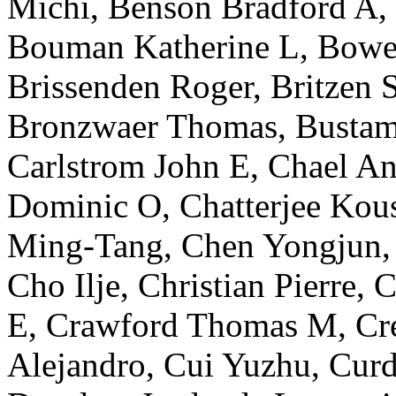
Michi
,
Benson
Bradford A
,
Bouman
Katherine L
,
Bowe
Brissenden
Roger
,
Britzen
S
Bronzwaer
Thomas
,
Bustam
Carlstrom
John E
,
Chael
An
Dominic O
,
Chatterjee
Kou
Ming-Tang
,
Chen
Yongjun
Cho
Ilje
,
Christian
Pierre
,
C
E
,
Crawford
Thomas M
,
Cr
Alejandro
,
Cui
Yuzhu
,
Cur