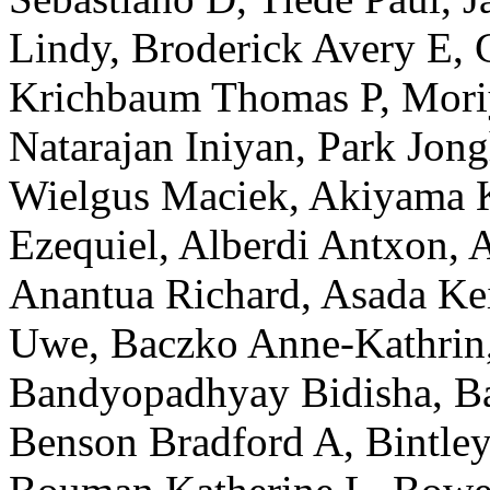
Lindy
,
Broderick
Avery E
,
Krichbaum
Thomas P
,
Mor
Natarajan
Iniyan
,
Park
Jon
Wielgus
Maciek
,
Akiyama
Ezequiel
,
Alberdi
Antxon
,
A
Anantua
Richard
,
Asada
Ke
Uwe
,
Baczko
Anne-Kathrin
Bandyopadhyay
Bidisha
,
Ba
Benson
Bradford A
,
Bintle