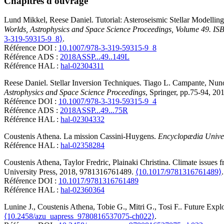
Chapitres d'ouvrage
Lund
Mikkel
,
Reese
Daniel
.
Tutorial: Asteroseismic Stellar Modelli
Worlds, Astrophysics and Space Science Proceedings, Volume 49. IS
3-319-59315-9_8⟩
.
Référence DOI :
10.1007/978-3-319-59315-9_8
Référence ADS :
2018ASSP...49..149L
Référence HAL :
hal-02304311
Reese
Daniel
.
Stellar Inversion Techniques
.
Tiago L. Campante, Nuno 
Astrophysics and Space Science Proceedings
, Springer, pp.75-94, 2
Référence DOI :
10.1007/978-3-319-59315-9_4
Référence ADS :
2018ASSP...49...75R
Référence HAL :
hal-02304332
Coustenis
Athena
.
La mission Cassini-Huygens
.
Encyclopædia Univer
Référence HAL :
hal-02358284
Coustenis
Athena
,
Taylor
Fredric
,
Plainaki
Christina
.
Climate issues f
University Press, 2018, 9781316761489.
⟨10.1017/9781316761489⟩
.
Référence DOI :
10.1017/9781316761489
Référence HAL :
hal-02360364
Lunine
J.
,
Coustenis
Athena
,
Tobie
G.
,
Mitri
G.
,
Tosi
F.
.
Future Expl
⟨10.2458/azu_uapress_9780816537075-ch022⟩
.