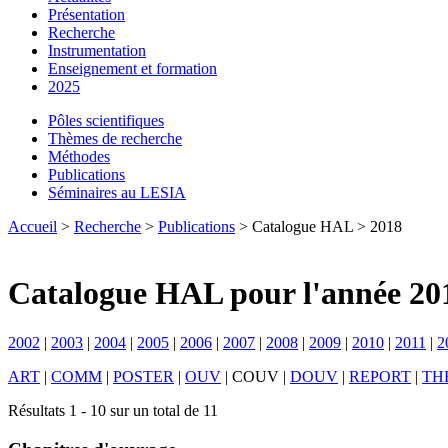
Présentation
Recherche
Instrumentation
Enseignement et formation
2025
Pôles scientifiques
Thèmes de recherche
Méthodes
Publications
Séminaires au LESIA
Accueil
>
Recherche
>
Publications
> Catalogue HAL > 2018
Catalogue HAL pour l'année 20
2002
|
2003
|
2004
|
2005
|
2006
|
2007
|
2008
|
2009
|
2010
|
2011
|
2
ART
|
COMM
|
POSTER
|
OUV
|
COUV
|
DOUV
|
REPORT
|
TH
Résultats 1 - 10 sur un total de 11