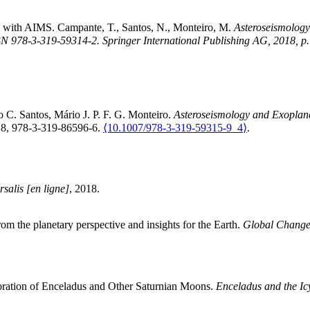
ng with AIMS
.
Campante, T., Santos, N., Monteiro, M.
Asteroseismology
BN 978-3-319-59314-2. Springer International Publishing AG, 2018, p
C. Santos, Mário J. P. F. G. Monteiro.
Asteroseismology and Exoplanet
018, 978-3-319-86596-6.
⟨10.1007/978-3-319-59315-9_4⟩
.
salis [en ligne]
, 2018
.
rom the planetary perspective and insights for the Earth
.
Global Change 
oration of Enceladus and Other Saturnian Moons
.
Enceladus and the Ic