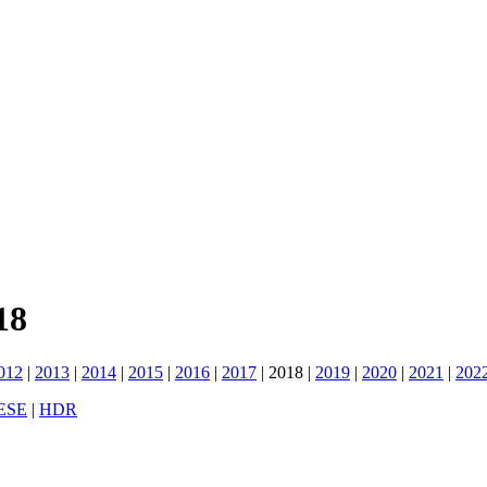
18
012
|
2013
|
2014
|
2015
|
2016
|
2017
|
2018
|
2019
|
2020
|
2021
|
202
ESE
|
HDR