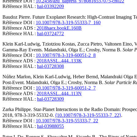
Référence DOI :
10.2458/azu_uapress_9780816537075-ch022
Référence HAL :
hal-03392209
Baudoz
Pierre
.
Future Exoplanet Research: High-Contrast Imaging T
Référence DOI :
10.1007/978-3-319-55333-7_160
Référence ADS :
2018haex.bookE.160B
Référence HAL :
hal-03724772
Klein
Karl-Ludwig
,
Tziotziou
Kostas
,
Zucca
Pietro
,
Valtonen
Eino
,
V
Gamma-Ray Events
.
Malandraki, Olga E.; Crosby, Norma B.
Solar P
Référence DOI :
10.1007/978-3-319-60051-2_8
Référence ADS :
2018ASSL..444..133K
Référence HAL :
hal-03728308
Núñez
Marlon
,
Klein
Karl-Ludwig
,
Heber
Bernd
,
Malandraki
Olga E
Post-Event
.
Malandraki, Olga E.; Crosby, Norma B.
Solar Particle R
Référence DOI :
10.1007/978-3-319-60051-2_7
Référence ADS :
2018ASSL..444..113N
Référence HAL :
hal-03728309
Zarka
Philippe
.
Star-Planet Interactions in the Radio Domain: Prospec
2018, 978-3-319-55332-0.
⟨10.1007/978-3-319-55333-7_22⟩
.
Référence DOI :
10.1007/978-3-319-55333-7_22
Référence HAL :
hal-03988055
Pater
I. De
,
Renner
S.
,
Showalter
M.
,
Sicardy
B.
.
The Rings of Nept