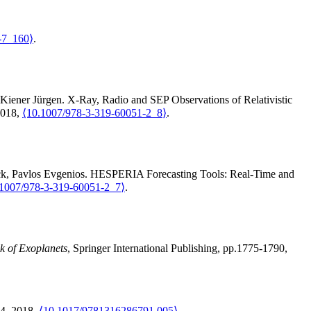
-7_160⟩
.
Kiener
Jürgen
.
X-Ray, Radio and SEP Observations of Relativistic
2018,
⟨10.1007/978-3-319-60051-2_8⟩
.
ck
,
Pavlos
Evgenios
.
HESPERIA Forecasting Tools: Real-Time and
.1007/978-3-319-60051-2_7⟩
.
 of Exoplanets
, Springer International Publishing, pp.1775-1790,
24, 2018,
⟨10.1017/9781316286791.005⟩
.