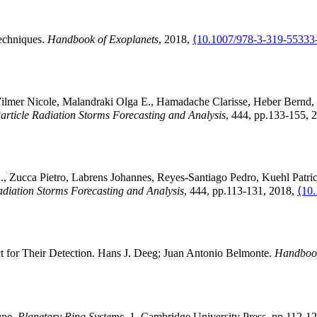
echniques
.
Handbook of Exoplanets
, 2018,
⟨10.1007/978-3-319-55333
ilmer
Nicole
,
Malandraki
Olga E.
,
Hamadache
Clarisse
,
Heber
Bernd
,
article Radiation Storms Forecasting and Analysis
, 444, pp.133-155, 
.
,
Zucca
Pietro
,
Labrens
Johannes
,
Reyes-Santiago
Pedro
,
Kuehl
Patri
adiation Storms Forecasting and Analysis
, 444, pp.113-131, 2018,
⟨10
t for Their Detection
.
Hans J. Deeg; Juan Antonio Belmonte.
Handbook
une
.
Planetary Ring Systems
, 1, Cambridge University Press, pp.112-1