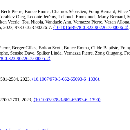
,
Beck
Pierre
,
Bunce
Emma
,
Charnoz
Sébastien
,
Foing
Bernard
,
Filice
orablev
Oleg
,
Leconte
Jérémy
,
Lellouch
Emmanuel
,
Marty
Bernard
,
M
rken
Veerle
,
Tosi
Nicola
,
Vandaele
Ann
,
Vernazza
Pierre
,
Vazan
Allona
75, 2023, 978-0-323-90226-7.
⟨10.1016/B978-0-323-90226-7.00006-4⟩
.
Pierre
,
Berger
Gilles
,
Bolton
Scott
,
Bunce
Emma
,
Chide
Baptiste
,
Foin
ophe
,
Senske
Dave
,
Spilker
Linda
,
Vernazza
Pierre
,
Zong
Qiugang
.
Fro
78-0-323-90226-7.00005-2⟩
.
2581-2584, 2023,
⟨10.1007/978-3-662-65093-6_1336⟩
.
.2700-2701, 2023,
⟨10.1007/978-3-662-65093-6_1390⟩
.