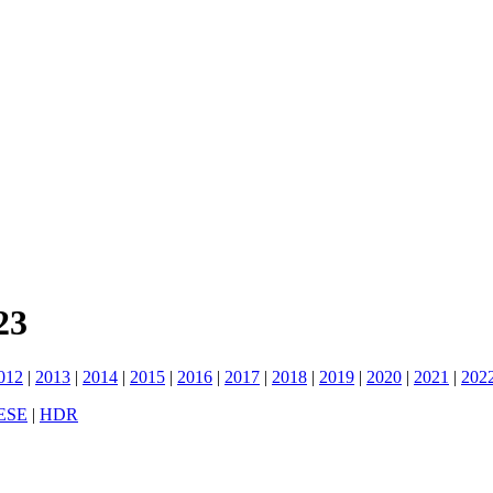
23
012
|
2013
|
2014
|
2015
|
2016
|
2017
|
2018
|
2019
|
2020
|
2021
|
202
ESE
|
HDR