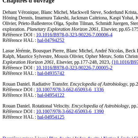
Chapitres d'ouvrage
Dehant
Véronique
,
Blanc
Michel
,
Mackwell
Steve
,
Soderlund
Krista
Höning
Dennis
,
Imamura
Takeshi
,
Jackman
Caitriona
,
Kaspi
Yohai
,
K
Olivier
,
Prieto-Ballesteros
Olga
,
Spohn
Tilman
,
Schmidt
Juergen
,
Ste
exploration
.
Planetary Exploration Horizon 2061
, Elsevier, pp.65-1
Référence DOI :
10.1016/B978-0-323-90226-7.00006-4
Référence HAL :
hal-04794252
Lasue
Jérémie
,
Bousquet
Pierre
,
Blanc
Michel
,
André
Nicolas
,
Beck
Ralph
,
Maurice
Sylvestre
,
Mousis
Olivier
,
Opher
Merav
,
Sotin
Christ
Exploration Horizon 2061
, Elsevier, pp.177-248, 2023,
⟨10.1016/B9
Référence DOI :
10.1016/B978-0-323-90226-7.00005-2
Référence HAL :
hal-04935742
Rouan
Daniel
.
Radiative Transfer
.
Encyclopedia of Astrobiology
, pp.
Référence DOI :
10.1007/978-3-662-65093-6_1336
Référence HAL :
hal-04954122
Rouan
Daniel
.
Rotational Velocity
.
Encyclopedia of Astrobiology
, pp
Référence DOI :
10.1007/978-3-662-65093-6_1390
Référence HAL :
hal-04954125