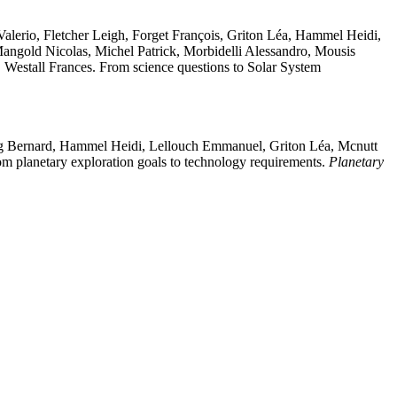
Valerio
,
Fletcher
Leigh
,
Forget
François
,
Griton
Léa
,
Hammel
Heidi
,
angold
Nicolas
,
Michel
Patrick
,
Morbidelli
Alessandro
,
Mousis
,
Westall
Frances
.
From science questions to Solar System
g
Bernard
,
Hammel
Heidi
,
Lellouch
Emmanuel
,
Griton
Léa
,
Mcnutt
m planetary exploration goals to technology requirements
.
Planetary