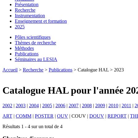
Présentation
Recherche
Instrumentation
Enseignement et formation
2025
Pôles scientifiques
Thèmes de recherche
Méthodes
Publications
Séminaires au LESIA
Accueil
>
Recherche
>
Publications
> Catalogue HAL > 2023
Catalogue HAL pour l'année 20
2002
|
2003
|
2004
|
2005
|
2006
|
2007
|
2008
|
2009
|
2010
|
2011
|
2
ART
|
COMM
|
POSTER
|
OUV
|
COUV
|
DOUV
|
REPORT
|
TH
Résultats 1 - 4 sur un total de 4