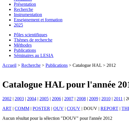
Présentation
Recherche
Instrumentation
Enseignement et formation
2025
Pôles scientifiques
Thèmes de recherche
Méthodes
Publications
Séminaires au LESIA
Accueil
>
Recherche
>
Publications
> Catalogue HAL > 2012
Catalogue HAL pour l'année 20
2002
|
2003
|
2004
|
2005
|
2006
|
2007
|
2008
|
2009
|
2010
|
2011
|
2
ART
|
COMM
|
POSTER
|
OUV
|
COUV
|
DOUV
|
REPORT
|
TH
Aucun résultat pour la sélection "DOUV" pour l'année 2012