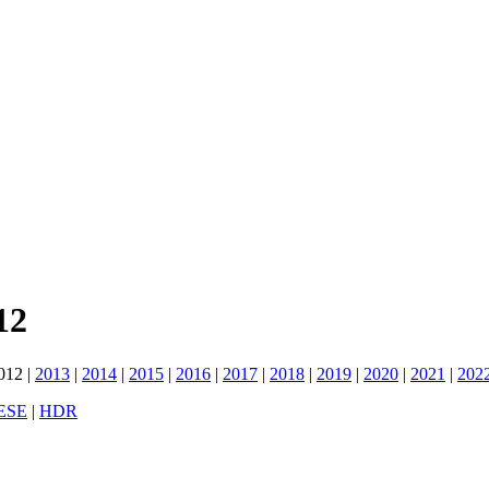
12
012
|
2013
|
2014
|
2015
|
2016
|
2017
|
2018
|
2019
|
2020
|
2021
|
202
ESE
|
HDR