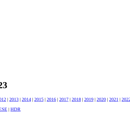
23
012
|
2013
|
2014
|
2015
|
2016
|
2017
|
2018
|
2019
|
2020
|
2021
|
202
ESE
|
HDR