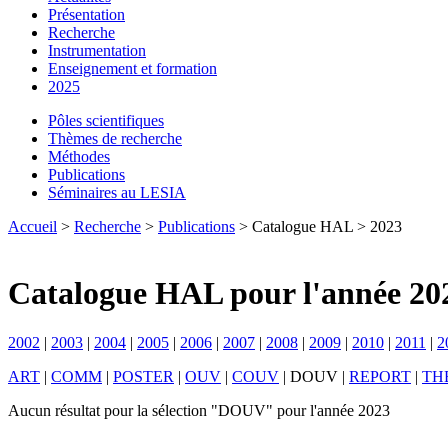
Présentation
Recherche
Instrumentation
Enseignement et formation
2025
Pôles scientifiques
Thèmes de recherche
Méthodes
Publications
Séminaires au LESIA
Accueil
>
Recherche
>
Publications
> Catalogue HAL > 2023
Catalogue HAL pour l'année 20
2002
|
2003
|
2004
|
2005
|
2006
|
2007
|
2008
|
2009
|
2010
|
2011
|
2
ART
|
COMM
|
POSTER
|
OUV
|
COUV
|
DOUV
|
REPORT
|
TH
Aucun résultat pour la sélection "DOUV" pour l'année 2023