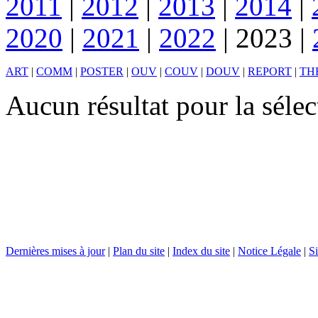
2011
|
2012
|
2013
|
2014
|
2020
|
2021
|
2022
|
2023
|
ART
|
COMM
|
POSTER
|
OUV
|
COUV
|
DOUV
|
REPORT
|
TH
Aucun résultat pour la séle
Dernières mises à jour
|
Plan du site
|
Index du site
|
Notice Légale
|
Si