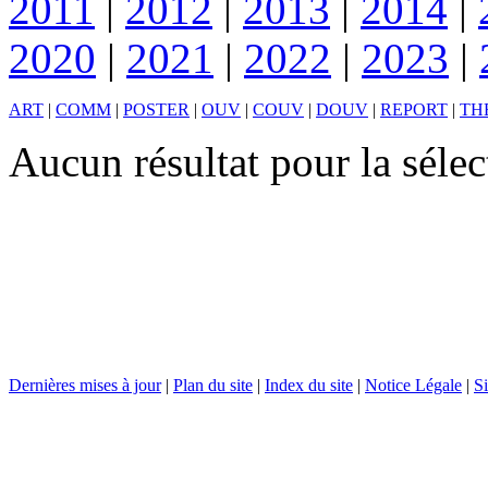
2011
|
2012
|
2013
|
2014
|
2020
|
2021
|
2022
|
2023
|
ART
|
COMM
|
POSTER
|
OUV
|
COUV
|
DOUV
|
REPORT
|
TH
Aucun résultat pour la séle
Dernières mises à jour
|
Plan du site
|
Index du site
|
Notice Légale
|
Si