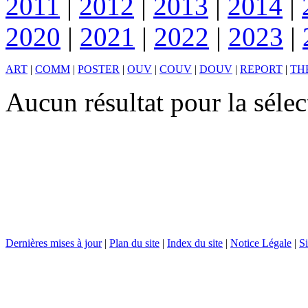
2011
|
2012
|
2013
|
2014
|
2020
|
2021
|
2022
|
2023
|
ART
|
COMM
|
POSTER
|
OUV
|
COUV
|
DOUV
|
REPORT
|
TH
Aucun résultat pour la séle
Dernières mises à jour
|
Plan du site
|
Index du site
|
Notice Légale
|
Si