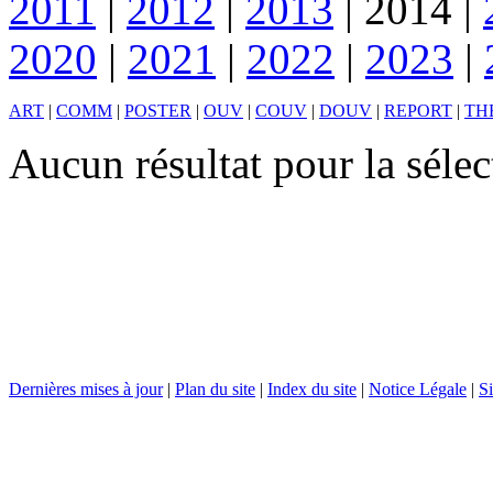
2011
|
2012
|
2013
|
2014
|
2020
|
2021
|
2022
|
2023
|
ART
|
COMM
|
POSTER
|
OUV
|
COUV
|
DOUV
|
REPORT
|
TH
Aucun résultat pour la séle
Dernières mises à jour
|
Plan du site
|
Index du site
|
Notice Légale
|
Si