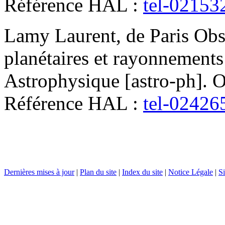
Référence HAL :
tel-02153
Lamy
Laurent
,
de Paris
Obs
planétaires et rayonnement
Astrophysique [astro-ph]. O
Référence HAL :
tel-02426
Dernières mises à jour
|
Plan du site
|
Index du site
|
Notice Légale
|
Si