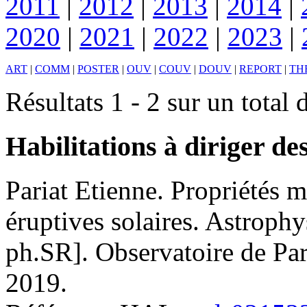
2011
|
2012
|
2013
|
2014
|
2020
|
2021
|
2022
|
2023
|
ART
|
COMM
|
POSTER
|
OUV
|
COUV
|
DOUV
|
REPORT
|
TH
Résultats 1 - 2 sur un total 
Habilitations à diriger de
Pariat
Etienne
.
Propriétés m
éruptives solaires
.
Astrophys
ph.SR]. Observatoire de Pari
2019
.