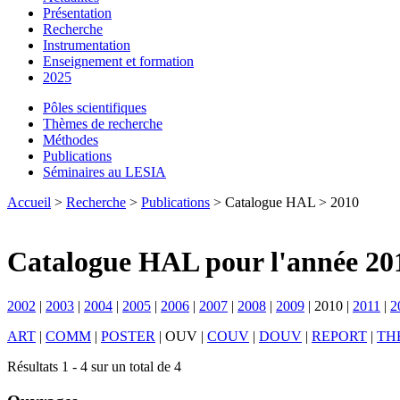
Présentation
Recherche
Instrumentation
Enseignement et formation
2025
Pôles scientifiques
Thèmes de recherche
Méthodes
Publications
Séminaires au LESIA
Accueil
>
Recherche
>
Publications
> Catalogue HAL > 2010
Catalogue HAL pour l'année 20
2002
|
2003
|
2004
|
2005
|
2006
|
2007
|
2008
|
2009
|
2010
|
2011
|
2
ART
|
COMM
|
POSTER
|
OUV
|
COUV
|
DOUV
|
REPORT
|
TH
Résultats 1 - 4 sur un total de 4