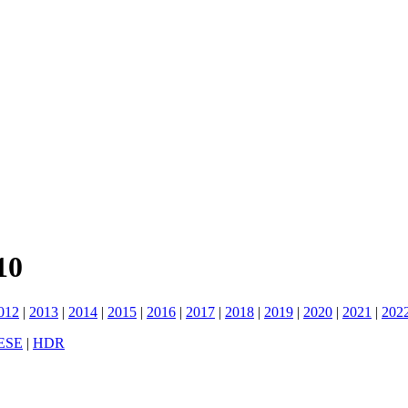
10
012
|
2013
|
2014
|
2015
|
2016
|
2017
|
2018
|
2019
|
2020
|
2021
|
202
ESE
|
HDR