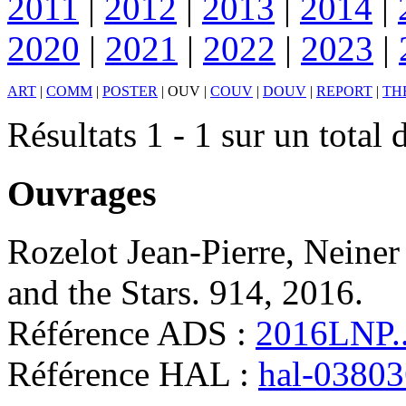
2011
|
2012
|
2013
|
2014
|
2020
|
2021
|
2022
|
2023
|
ART
|
COMM
|
POSTER
|
OUV
|
COUV
|
DOUV
|
REPORT
|
TH
Résultats 1 - 1 sur un total 
Ouvrages
Rozelot
Jean-Pierre
,
Neiner
and the Stars
.
914, 2016
.
Référence ADS :
2016LNP..
Référence HAL :
hal-0380