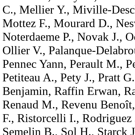
C.
,
Mellier
Y.
,
Miville-Des
Mottez
F.
,
Mourard
D.
,
Nes
Noterdaeme
P.
,
Novak
J.
,
O
Ollier
V.
,
Palanque-Delabrou
Pennec
Yann
,
Perault
M.
,
P
Petiteau
A.
,
Pety
J.
,
Pratt
G.
Benjamin
,
Raffin
Erwan
,
Ra
Renaud
M.
,
Revenu
Benoît
F.
,
Ristorcelli
I.
,
Rodriguez
Semelin
B.
,
Sol
H.
,
Starck
J