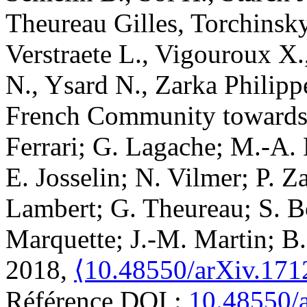
Theureau
Gilles
,
Torchinsk
Verstraete
L.
,
Vigouroux
X.
N.
,
Ysard
N.
,
Zarka
Philipp
French Community towards 
Ferrari; G. Lagache; M.-A.
E. Josselin; N. Vilmer; P. Z
Lambert; G. Theureau; S. Bo
Marquette; J.-M. Martin; B.
2018,
⟨10.48550/arXiv.171
Référence DOI :
10.48550/