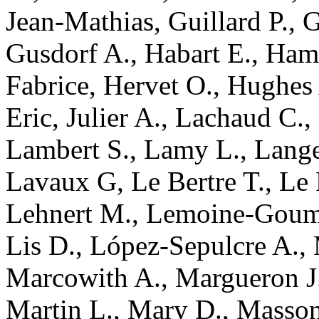
Jean-Mathias
,
Guillard
P.
,
G
Gusdorf
A.
,
Habart
E.
,
Ham
Fabrice
,
Hervet
O.
,
Hughes
Eric
,
Julier
A.
,
Lachaud
C.
,
Lambert
S.
,
Lamy
L.
,
Lang
Lavaux
G
,
Le Bertre
T.
,
Le 
Lehnert
M.
,
Lemoine-Goum
Lis
D.
,
López-Sepulcre
A.
,
Marcowith
A.
,
Margueron
J
Martin
L.
,
Mary
D.
,
Masso