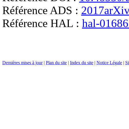
Référence ADS :
2017arXi
Référence HAL :
hal-0168
Dernières mises à jour
|
Plan du site
|
Index du site
|
Notice Légale
|
Si