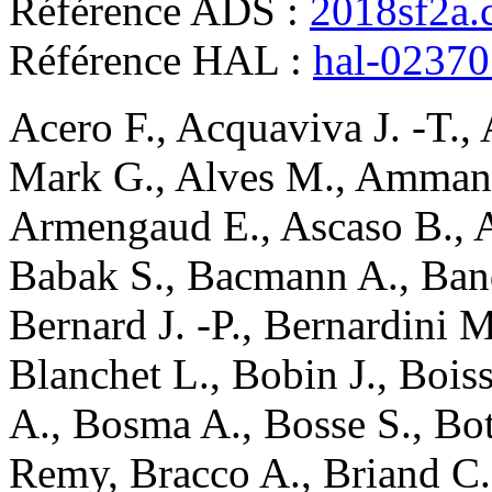
Référence ADS :
2018sf2a.
Référence HAL :
hal-0237
Acero
F.
,
Acquaviva
J. -T.
,
Mark G.
,
Alves
M.
,
Ammano
Armengaud
E.
,
Ascaso
B.
,
Babak
S.
,
Bacmann
A.
,
Ban
Bernard
J. -P.
,
Bernardini
M
Blanchet
L.
,
Bobin
J.
,
Boiss
A.
,
Bosma
A.
,
Bosse
S.
,
Bot
Remy
,
Bracco
A.
,
Briand
C.