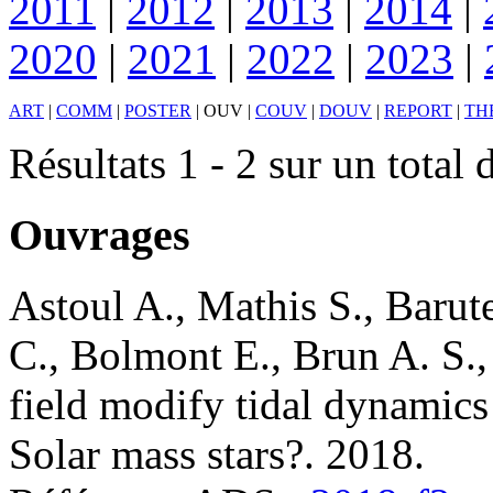
2011
|
2012
|
2013
|
2014
|
2020
|
2021
|
2022
|
2023
|
ART
|
COMM
|
POSTER
|
OUV
|
COUV
|
DOUV
|
REPORT
|
TH
Résultats 1 - 2 sur un total 
Ouvrages
Astoul
A.
,
Mathis
S.
,
Barut
C.
,
Bolmont
E.
,
Brun
A. S.
field modify tidal dynamics
Solar mass stars?
.
2018
.