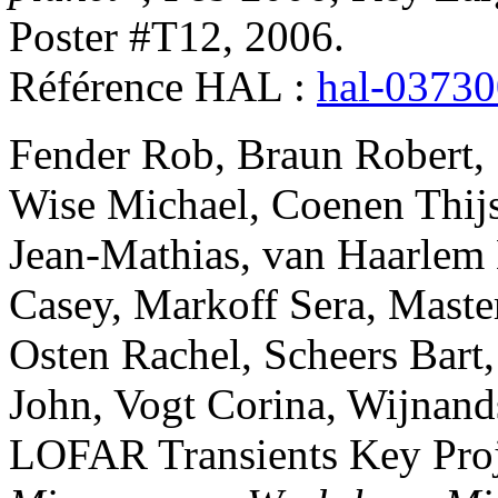
Poster #T12, 2006
.
Référence HAL :
hal-0373
Fender
Rob
,
Braun
Robert
,
Wise
Michael
,
Coenen
Thij
Jean-Mathias
,
van Haarlem
Casey
,
Markoff
Sera
,
Maste
Osten
Rachel
,
Scheers
Bart
John
,
Vogt
Corina
,
Wijnand
LOFAR Transients Key Proj