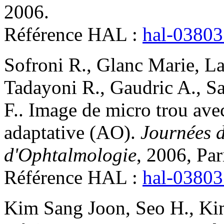
2006
.
Référence HAL :
hal-0380
Sofroni
R.
,
Glanc
Marie
,
L
Tadayoni
R.
,
Gaudric
A.
,
Sa
F.
.
Image de micro trou ave
adaptative (AO)
.
Journées d
d'Ophtalmologie
, 2006, Par
Référence HAL :
hal-0380
Kim
Sang Joon
,
Seo
H.
,
Ki