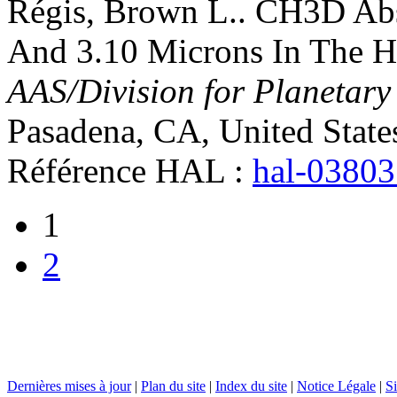
Régis
,
Brown
L.
.
CH3D Abs
And 3.10 Microns In The Hi
AAS/Division for Planetary
Pasadena, CA, United State
Référence HAL :
hal-0380
1
2
Dernières mises à jour
|
Plan du site
|
Index du site
|
Notice Légale
|
Si