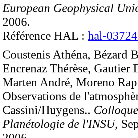
European Geophysical Uni
2006
.
Référence HAL :
hal-0372
Coustenis
Athéna
,
Bézard
B
Encrenaz
Thérèse
,
Gautier
Marten
André
,
Moreno
Rap
Observations de l'atmosphèr
Cassini/Huygens.
.
Colloque
Planétologie de l'INSU
, Se
2006
.