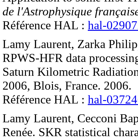
de l'Astrophysique français
Référence HAL :
hal-0290
Lamy
Laurent
,
Zarka
Phili
RPWS-HFR data processing a
Saturn Kilometric Radiatio
2006, Blois, France. 2006
.
Référence HAL :
hal-0372
Lamy
Laurent
,
Cecconi
Bap
Renée
.
SKR statistical char