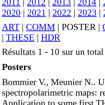
2011
|
2012
|
2013
|
2014
|
2020
|
2021
|
2022
|
2023
|
ART
|
COMM
|
POSTER
|
|
THESE
|
HDR
Résultats 1 - 10 sur un total
Posters
Bommier
V.
,
Meunier
N.
.
U
spectropolarimetric maps: re
Application to some first T