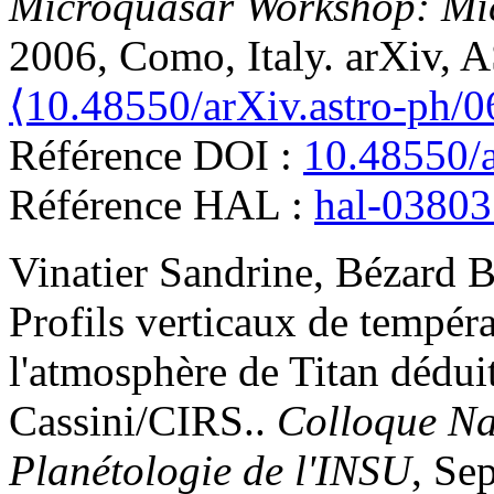
Microquasar Workshop: Mi
2006, Como, Italy. arXiv,
⟨10.48550/arXiv.astro-ph/
Référence DOI :
10.48550/a
Référence HAL :
hal-0380
Vinatier
Sandrine
,
Bézard
B
Profils verticaux de tempér
l'atmosphère de Titan dédui
Cassini/CIRS.
.
Colloque Na
Planétologie de l'INSU
, Se