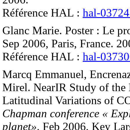
Référence HAL :
hal-0372
Glanc
Marie
.
Poster : Le p
Sep 2006, Paris, France. 2
Référence HAL :
hal-0373
Marcq
Emmanuel
,
Encrena
Mirel
.
NearIR Study of the
Latitudinal Variations of C
Chapman conference « Explo
planet»
, Feb 2006, Key Lar