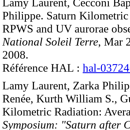
Lamy
Laurent
,
Cecconi
Bap
Philippe
.
Saturn Kilometric
RPWS and UV aurorae obs
National Soleil Terre
, Mar 
2008
.
Référence HAL :
hal-0372
Lamy
Laurent
,
Zarka
Phili
Renée
,
Kurth
William S.
,
G
Kilometric Radiation: Averag
Symposium: "Saturn after 