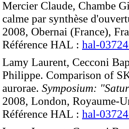
Mercier
Claude
,
Chambe
Gi
calme par synthèse d'ouvert
2008, Obernai (France), Fr
Référence HAL :
hal-0372
Lamy
Laurent
,
Cecconi
Bap
Philippe
.
Comparison of SK
aurorae
.
Symposium: "Satur
2008, London, Royaume-Un
Référence HAL :
hal-0372