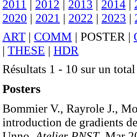
2011
|
2012
|
2013
|
2014
|
2020
|
2021
|
2022
|
2023
|
ART
|
COMM
|
POSTER
|
|
THESE
|
HDR
Résultats 1 - 10 sur un total
Posters
Bommier
V.
,
Rayrole
J.
,
Mo
introduction de gradients de
Unno
.
Atelier PNST
, Mar 2