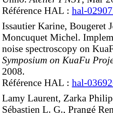
Référence HAL :
hal-0290
Issautier
Karine
,
Bougeret
J
Moncuquet
Michel
.
Impleme
noise spectroscopy on Kua
Symposium on KuaFu Proje
2008
.
Référence HAL :
hal-0369
Lamy
Laurent
,
Zarka
Phili
Sébastien L. G.
,
Prangé
Ren