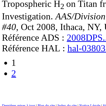
Tropospheric H
on Titan f
2
Investigation
.
AAS/Division
#40
, Oct 2008, Ithaca, NY,
Référence ADS :
2008DPS..
Référence HAL :
hal-0380
1
2
Dernières mises à jour
|
Plan du site
|
Index du site
|
Notice Légale
|
Si