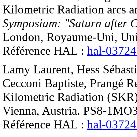
Kilometric Radiation arcs 
Symposium: "Saturn after 
London, Royaume-Uni, Un
Référence HAL :
hal-0372
Lamy
Laurent
,
Hess
Sébast
Cecconi
Baptiste
,
Prangé
R
Kilometric Radiation (SKR
Vienna, Austria. PS8-1MO
Référence HAL :
hal-0372