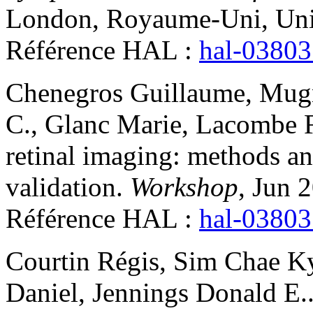
London, Royaume-Uni, Un
Référence HAL :
hal-0380
Chenegros
Guillaume
,
Mug
C.
,
Glanc
Marie
,
Lacombe
retinal imaging: methods a
validation
.
Workshop
, Jun 
Référence HAL :
hal-0380
Courtin
Régis
,
Sim
Chae K
Daniel
,
Jennings
Donald E.