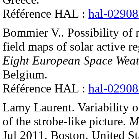
Référence HAL :
hal-0290
Bommier
V.
.
Possibility of
field maps of solar active r
Eight European Space Wea
Belgium
.
Référence HAL :
hal-0290
Lamy
Laurent
.
Variability 
of the strobe-like picture
.
M
Jul 2011, Boston, United St