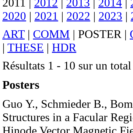
2011
|
2012
|
2013
|
2014
|
2020
|
2021
|
2022
|
2023
|
ART
|
COMM
|
POSTER
|
|
THESE
|
HDR
Résultats 1 - 10 sur un total
Posters
Guo
Y.
,
Schmieder
B.
,
Bom
Structures in a Facular R
Hinode Vector Magnetic Fi