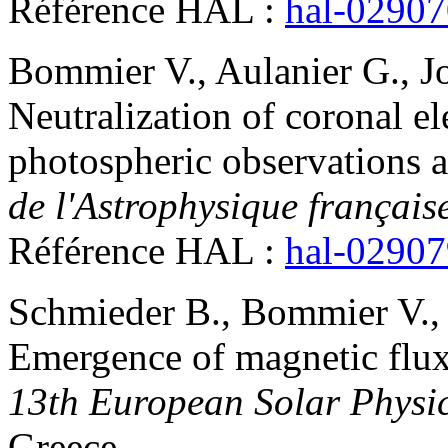
Référence HAL :
hal-0290
Bommier
V.
,
Aulanier
G.
,
J
Neutralization of coronal e
photospheric observations
de l'Astrophysique français
Référence HAL :
hal-0290
Schmieder
B.
,
Bommier
V.
,
Emergence of magnetic flux,
13th European Solar Physi
Greece
.