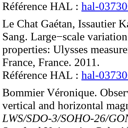
Référence HAL :
hal-0373
Le Chat
Gaétan
,
Issautier
K
Sang
.
Large−scale variation
properties: Ulysses measur
France, France. 2011
.
Référence HAL :
hal-0373
Bommier
Véronique
.
Obser
vertical and horizontal magn
LWS/SDO-3/SOHO-26/GON