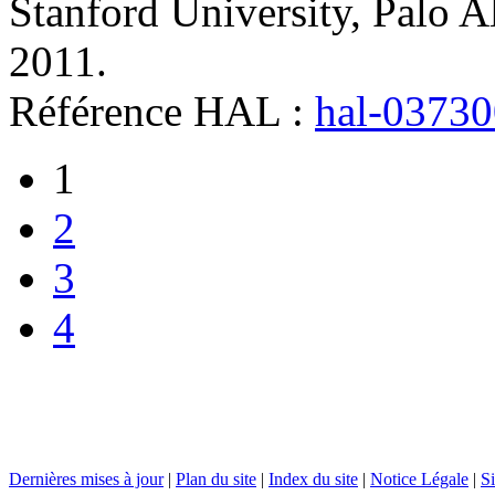
Stanford University, Palo Al
2011
.
Référence HAL :
hal-0373
1
2
3
4
Dernières mises à jour
|
Plan du site
|
Index du site
|
Notice Légale
|
Si