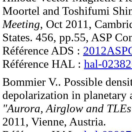
Moortel and Toshifumi Shi
Meeting
, Oct 2011, Cambri
States. 456, pp.55, ASP Con
Référence ADS :
2012ASPC
Référence HAL :
hal-0238
Bommier
V.
.
Possible densi
depolarization in planetary
"Aurora, Airglow and TLEs
2011, Vienne, Austria
.