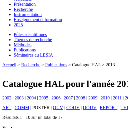
Présentation
Recherche
Instrumentation
Enseignement et formation
2025
Pôles scientifiques
Thèmes de recherche
Méthodes
Publications
Séminaires au LESIA
Accueil
>
Recherche
>
Publications
> Catalogue HAL > 2013
Catalogue HAL pour l'année 20
2002
|
2003
|
2004
|
2005
|
2006
|
2007
|
2008
|
2009
|
2010
|
2011
|
2
ART
|
COMM
|
POSTER
|
OUV
|
COUV
|
DOUV
|
REPORT
|
TH
Résultats 1 - 10 sur un total de 17