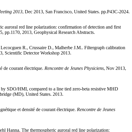
eeting 2013
, Dec 2013, San Francisco, United States. pp.P43C-2024
.
 auroral red line polarization: confirmation of detection and first
15, pp.1170, 2013, Geophysical Research Abstracts
.
,
Lecocguen
R.
,
Crussaire
D.
,
Malherbe
J.M.
.
Filtergraph calibration
13, Scientific Detector Workshop 2013
.
é de courant électrique
.
Rencontre de Jeunes Physiciens
, Nov 2013,
ed by SDO/HMI, compared to a line tied zero-beta resistive MHD
ridge (MD), United States. 2013
.
gnétique et densité de courant électrique
.
Rencontre de Jeunes
ehl
Hanna
.
The thermospheric auroral red line polarization: