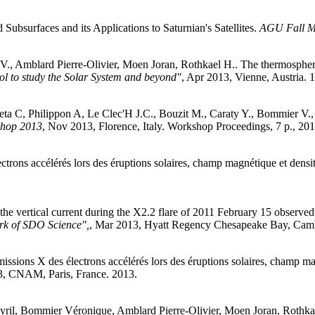
ubsurfaces and its Applications to Saturnian's Satellites
.
AGU Fall M
V.
,
Amblard
Pierre-Olivier
,
Moen
Joran
,
Rothkael
H.
.
The thermospheric
ol to study the Solar System and beyond"
, Apr 2013, Vienne, Austria. 
eta
C
,
Philippon
A
,
Le Clec'H
J.C.
,
Bouzit
M.
,
Caraty
Y.
,
Bommier
V.
kshop 2013
, Nov 2013, Florence, Italy. Workshop Proceedings, 7 p., 20
ctrons accélérés lors des éruptions solaires, champ magnétique et densit
the vertical current during the X2.2 flare of 2011 February 15 observ
k of SDO Science",
, Mar 2013, Hyatt Regency Chesapeake Bay, Camb
missions X des électrons accélérés lors des éruptions solaires, champ ma
3, CNAM, Paris, France. 2013
.
yril
,
Bommier
Véronique
,
Amblard
Pierre-Olivier
,
Moen
Joran
,
Rothka