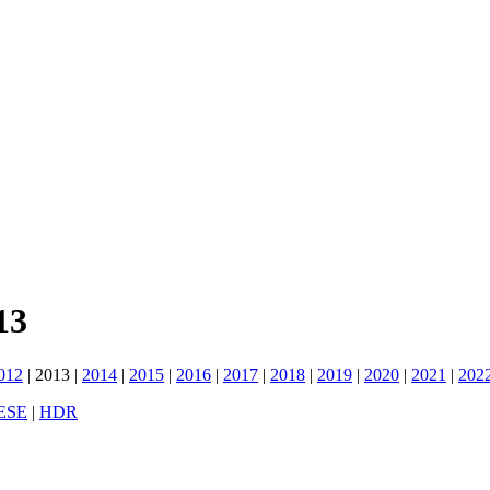
13
012
|
2013
|
2014
|
2015
|
2016
|
2017
|
2018
|
2019
|
2020
|
2021
|
202
ESE
|
HDR