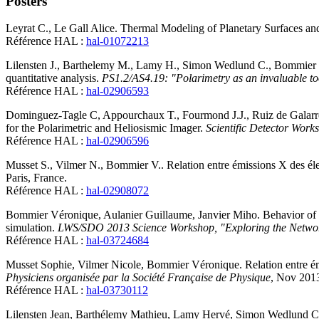
Posters
Leyrat
C.
,
Le Gall
Alice
.
Thermal Modeling of Planetary Surfaces and S
Référence HAL :
hal-01072213
Lilensten
J.
,
Barthelemy
M.
,
Lamy
H.
,
Simon Wedlund
C.
,
Bommier
quantitative analysis
.
PS1.2/AS4.19: "Polarimetry as an invaluable to
Référence HAL :
hal-02906593
Dominguez-Tagle
C
,
Appourchaux
T.
,
Fourmond
J.J.
,
Ruiz de Galarr
for the Polarimetric and Heliosismic Imager
.
Scientific Detector Wor
Référence HAL :
hal-02906596
Musset
S.
,
Vilmer
N.
,
Bommier
V.
.
Relation entre émissions X des éle
Paris, France
.
Référence HAL :
hal-02908072
Bommier
Véronique
,
Aulanier
Guillaume
,
Janvier
Miho
.
Behavior of 
simulation
.
LWS/SDO 2013 Science Workshop, "Exploring the Networ
Référence HAL :
hal-03724684
Musset
Sophie
,
Vilmer
Nicole
,
Bommier
Véronique
.
Relation entre é
Physiciens organisée par la Société Française de Physique
, Nov 201
Référence HAL :
hal-03730112
Lilensten
Jean
,
Barthélemy
Mathieu
,
Lamy
Hervé
,
Simon Wedlund
C