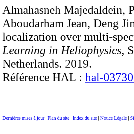
Almahasneh
Majedaldein
,
P
Aboudarham
Jean
,
Deng
Ji
localization over multi-spec
Learning in Heliophysics
, 
Netherlands. 2019
.
Référence HAL :
hal-0373
Dernières mises à jour
|
Plan du site
|
Index du site
|
Notice Légale
|
Si