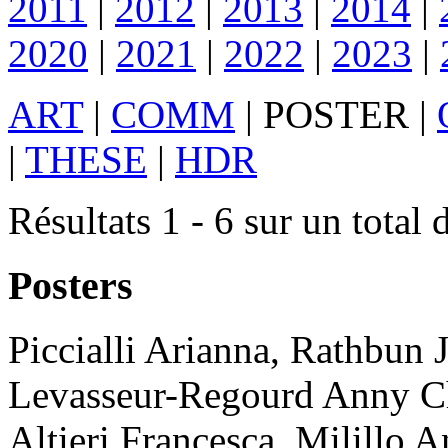
2011
|
2012
|
2013
|
2014
|
2020
|
2021
|
2022
|
2023
|
ART
|
COMM
|
POSTER
|
|
THESE
|
HDR
Résultats 1 - 6 sur un total 
Posters
Piccialli
Arianna
,
Rathbun
Levasseur-Regourd
Anny C
Altieri
Francesca
,
Milillo
A