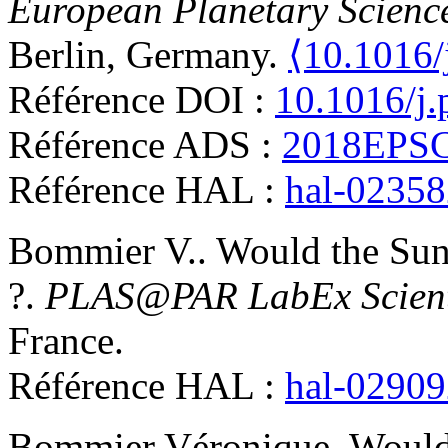
European Planetary Scienc
Berlin, Germany.
⟨10.1016/
Référence DOI :
10.1016/j.
Référence ADS :
2018EPSC.
Référence HAL :
hal-0235
Bommier
V.
.
Would the Sun'
?
.
PLAS@PAR LabEx Scient
France
.
Référence HAL :
hal-0290
Bommier
Véronique
.
Would