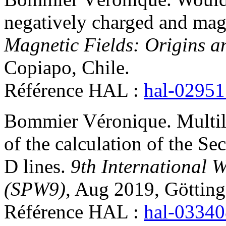
negatively charged and mag
Magnetic Fields: Origins a
Copiapo, Chile
.
Référence HAL :
hal-0295
Bommier
Véronique
.
Multi
of the calculation of the S
D lines
.
9th International 
(SPW9)
, Aug 2019, Göttin
Référence HAL :
hal-0334