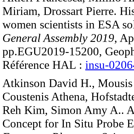
Miriam
,
Drossart
Pierre
.
His
women scientists in ESA so
General Assembly 2019
, Ap
pp.EGU2019-15200, Geophy
Référence HAL :
insu-020
Atkinson
David H.
,
Mousis
Coustenis
Athena
,
Hofstadt
Reh
Kim
,
Simon
Amy A.
.
A
Concept for In Situ Probe E