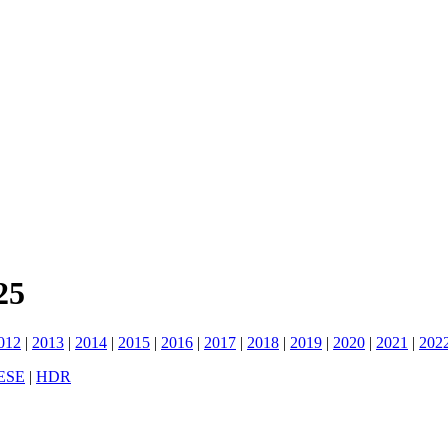
25
012
|
2013
|
2014
|
2015
|
2016
|
2017
|
2018
|
2019
|
2020
|
2021
|
202
ESE
|
HDR