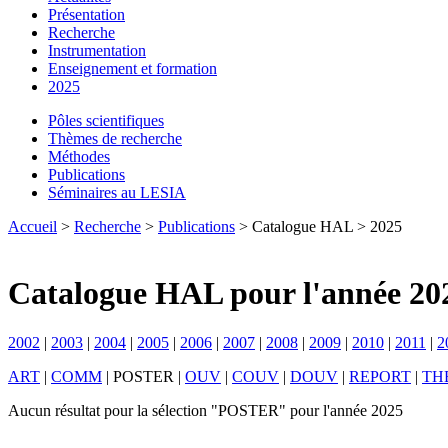
Présentation
Recherche
Instrumentation
Enseignement et formation
2025
Pôles scientifiques
Thèmes de recherche
Méthodes
Publications
Séminaires au LESIA
Accueil
>
Recherche
>
Publications
> Catalogue HAL > 2025
Catalogue HAL pour l'année 20
2002
|
2003
|
2004
|
2005
|
2006
|
2007
|
2008
|
2009
|
2010
|
2011
|
2
ART
|
COMM
|
POSTER
|
OUV
|
COUV
|
DOUV
|
REPORT
|
TH
Aucun résultat pour la sélection "POSTER" pour l'année 2025