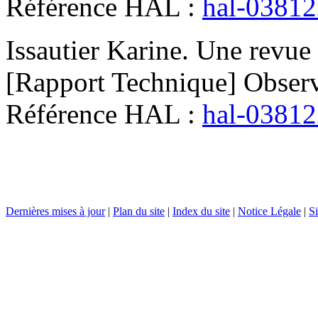
Référence HAL :
hal-0381
Issautier
Karine
.
Une revue
[Rapport Technique] Observ
Référence HAL :
hal-0381
Dernières mises à jour
|
Plan du site
|
Index du site
|
Notice Légale
|
Si