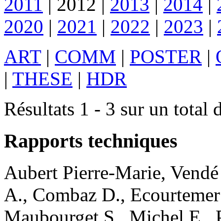
2011
|
2012
|
2013
|
2014
|
2020
|
2021
|
2022
|
2023
|
ART
|
COMM
|
POSTER
|
|
THESE
|
HDR
Résultats 1 - 3 sur un total 
Rapports techniques
Aubert
Pierre-Marie
,
Vendé
A.
,
Combaz
D.
,
Ecourtemer
Maubourget
S.
,
Michel
E.
,