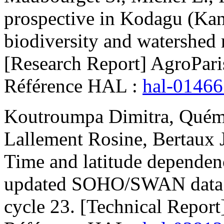
prospective in Kodagu (Kan
biodiversity and watershed
[Research Report] AgroPar
Référence HAL :
hal-0146
Koutroumpa
Dimitra
,
Quém
Lallement
Rosine
,
Bertaux
Time and latitude dependenc
updated SOHO/SWAN data an
cycle 23
.
[Technical Report