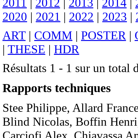
2011
|
2012
|
2013
|
2014
|
2020
|
2021
|
2022
|
2023
|
ART
|
COMM
|
POSTER
|
|
THESE
|
HDR
Résultats 1 - 1 sur un total 
Rapports techniques
Stee
Philippe
,
Allard
Franc
Blind
Nicolas
,
Boffin
Henri
Carciofi
Alex
,
Chiavassa
An