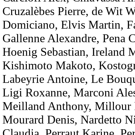
Cruzalèbes
Pierre
,
de Wit
W
Domiciano
,
Elvis
Martin
,
F
Gallenne
Alexandre
,
Pena
C
Hoenig
Sebastian
,
Ireland
M
Kishimoto
Makoto
,
Kostog
Labeyrie
Antoine
,
Le Bouq
Ligi
Roxanne
,
Marconi
Ale
Meilland
Anthony
,
Millour
Mourard
Denis
,
Nardetto
Ni
Claudia
,
Perraut
Karine
,
Per