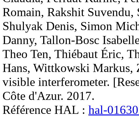
Romain
,
Rakshit
Suvendu
,
Shulyak
Denis
,
Simon
Mich
Danny
,
Tallon-Bosc
Isabell
Theo Ten
,
Thiébaut
Éric
,
Th
Hans
,
Wittkowski
Markus
,
visible interferometer
.
[Rese
Côte d'Azur. 2017
.
Référence HAL :
hal-0163