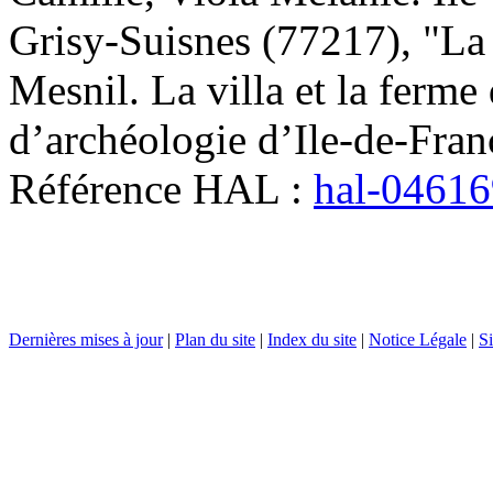
Grisy-Suisnes (77217), "La
Mesnil. La villa et la ferme
d’archéologie d’Ile-de-Fran
Référence HAL :
hal-0461
Dernières mises à jour
|
Plan du site
|
Index du site
|
Notice Légale
|
Si