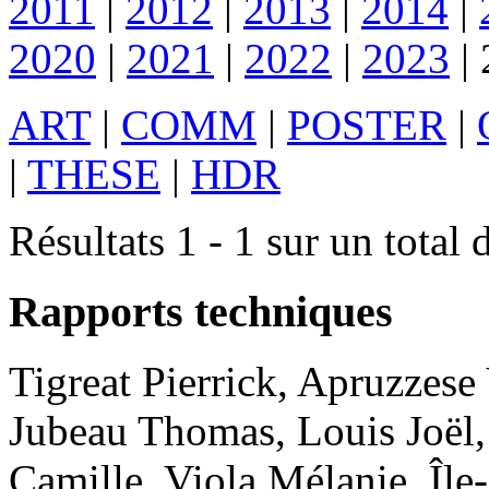
2011
|
2012
|
2013
|
2014
|
2020
|
2021
|
2022
|
2023
|
ART
|
COMM
|
POSTER
|
|
THESE
|
HDR
Résultats 1 - 1 sur un total 
Rapports techniques
Tigreat
Pierrick
,
Apruzzese
Jubeau
Thomas
,
Louis
Joël
Camille
,
Viola
Mélanie
.
Île