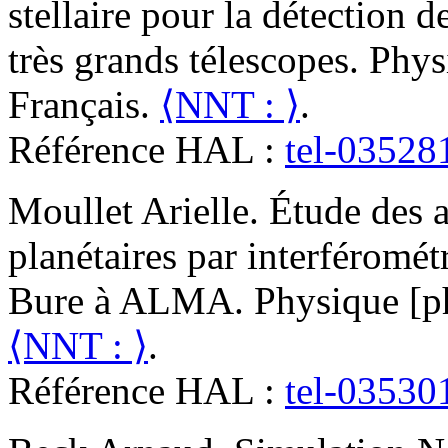
stellaire pour la détection d
très grands télescopes
.
Physi
Français.
⟨NNT : ⟩
.
Référence HAL :
tel-03528
Moullet
Arielle
.
Étude des a
planétaires par interféromét
Bure à ALMA
.
Physique [ph
⟨NNT : ⟩
.
Référence HAL :
tel-03530