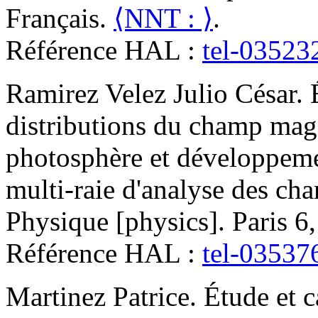
Français.
⟨NNT : ⟩
.
Référence HAL :
tel-03523
Ramirez Velez
Julio César
.
distributions du champ magn
photosphère et développeme
multi-raie d'analyse des ch
Physique [physics]. Paris 6
Référence HAL :
tel-03537
Martinez
Patrice
.
Étude et c