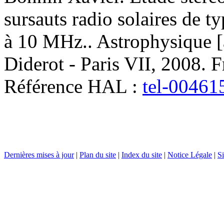
sursauts radio solaires de t
à 10 MHz.
.
Astrophysique [a
Diderot - Paris VII, 2008. 
Référence HAL :
tel-00461
Dernières mises à jour
|
Plan du site
|
Index du site
|
Notice Légale
|
Si