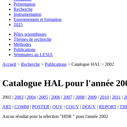
Présentation
Recherche
Instrumentation
Enseignement et formation
2025
Pôles scientifiques
Thèmes de recherche
Méthodes
Publications
Séminaires au LESIA
Accueil
>
Recherche
>
Publications
> Catalogue HAL > 2002
Catalogue HAL pour l'année 20
2002
|
2003
|
2004
|
2005
|
2006
|
2007
|
2008
|
2009
|
2010
|
2011
|
2
ART
|
COMM
|
POSTER
|
OUV
|
COUV
|
DOUV
|
REPORT
|
TH
Aucun résultat pour la sélection "HDR " pour l'année 2002