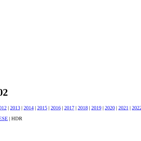
02
012
|
2013
|
2014
|
2015
|
2016
|
2017
|
2018
|
2019
|
2020
|
2021
|
202
ESE
|
HDR