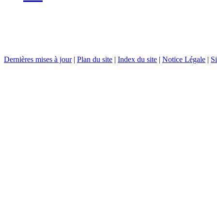
Dernières mises à jour
|
Plan du site
|
Index du site
|
Notice Légale
|
Si