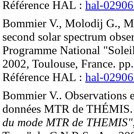
Référence HAL :
hal-0290
Bommier
V.
,
Molodij
G.
,
Ma
second solar spectrum obse
Programme National "Soleil
2002, Toulouse, France. pp
Référence HAL :
hal-0290
Bommier
V.
.
Observations 
données MTR de THÉMIS
du mode MTR de THEMIS"