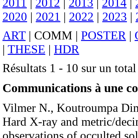
2011
|
2012
|
2013
|
2014
|
2020
|
2021
|
2022
|
2023
|
ART
|
COMM
|
POSTER
|
|
THESE
|
HDR
Résultats 1 - 10 sur un tota
Communications à une co
Vilmer
N.
,
Koutroumpa
Dim
Hard X-ray and metric/decim
observations of occulted sol