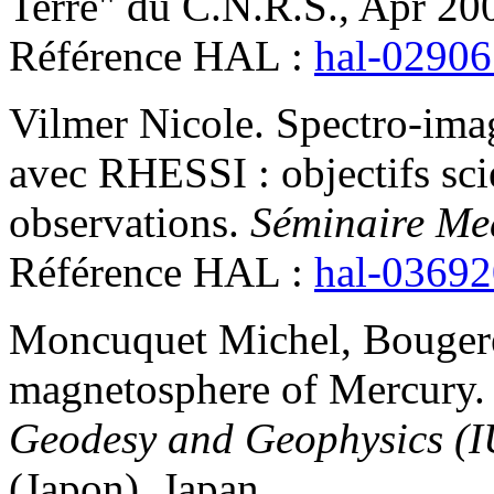
Terre" du C.N.R.S., Apr 200
Référence HAL :
hal-0290
Vilmer
Nicole
.
Spectro-imag
avec RHESSI : objectifs sci
observations
.
Séminaire Me
Référence HAL :
hal-0369
Moncuquet
Michel
,
Bouger
magnetosphere of Mercury
Geodesy and Geophysics (
(Japon), Japan
.