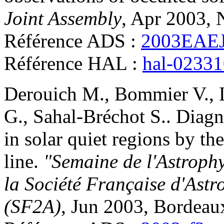
Joint Assembly
, Apr 2003, 
Référence ADS :
2003EAEJ
Référence HAL :
hal-0233
Derouich
M.
,
Bommier
V.
,
G.
,
Sahal-Bréchot
S.
.
Diagno
in solar quiet regions by th
line
.
"Semaine de l'Astrophy
la Société Française d'Astr
(SF2A)
, Jun 2003, Bordeau