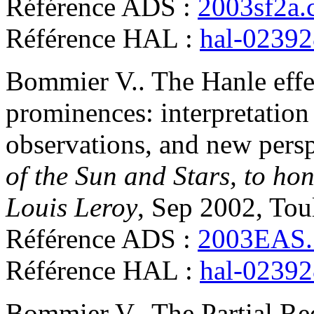
Référence ADS :
2003sf2a.
Référence HAL :
hal-0239
Bommier
V.
.
The Hanle effe
prominences: interpretatio
observations, and new persp
of the Sun and Stars, to hon
Louis Leroy
, Sep 2002, Tou
Référence ADS :
2003EAS..
Référence HAL :
hal-0239
Bommier
V.
.
The Partial Re