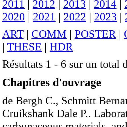
2011
|
2012
|
2013
|
2014
|
2020
|
2021
|
2022
|
2023
|
ART
|
COMM
|
POSTER
|
|
THESE
|
HDR
Résultats 1 - 6 sur un total 
Chapitres d'ouvrage
de Bergh
C.
,
Schmitt
Berna
Cruikshank
Dale P.
.
Laborat
carbonaceous materials, and