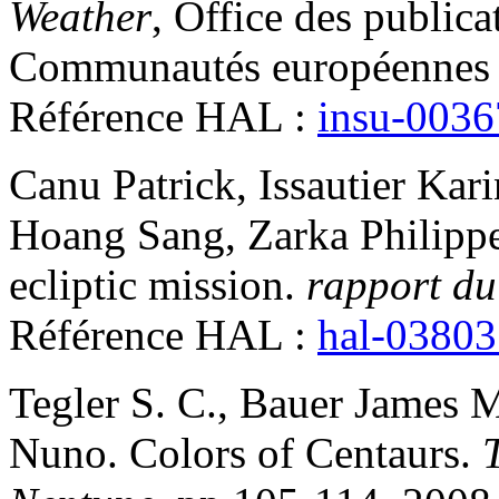
Weather
, Office des publica
Communautés européennes 
Référence HAL :
insu-003
Canu
Patrick
,
Issautier
Kari
Hoang
Sang
,
Zarka
Philipp
ecliptic mission
.
rapport d
Référence HAL :
hal-0380
Tegler
S. C.
,
Bauer
James 
Nuno
.
Colors of Centaurs
.