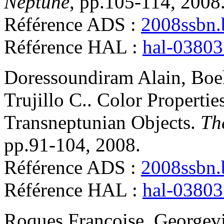
Neptune
, pp.105-114, 2008
Référence ADS :
2008ssbn.
Référence HAL :
hal-0380
Doressoundiram
Alain
,
Boe
Trujillo
C.
.
Color Propertie
Transneptunian Objects
.
Th
pp.91-104, 2008
.
Référence ADS :
2008ssbn.
Référence HAL :
hal-0380
Roques
Françoise
,
Georgevi