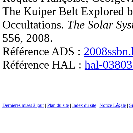
The Kuiper Belt Explored b
Occultations
.
The Solar Sy
556, 2008
.
Référence ADS :
2008ssbn.
Référence HAL :
hal-0380
Dernières mises à jour
|
Plan du site
|
Index du site
|
Notice Légale
|
Si