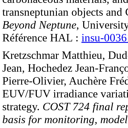
transneptunian objects and 
Beyond Neptune
, Universit
Référence HAL :
insu-003
Kretzschmar
Matthieu
,
Dud
Jean
,
Hochedez
Jean-Franço
Pierre-Olivier
,
Auchère
Fréd
EUV/FUV irradiance variati
strategy
.
COST 724 final rep
basis for monitoring, model