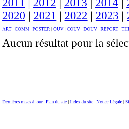
2011
|
2012
|
2013
|
2014
|
2020
|
2021
|
2022
|
2023
|
ART
|
COMM
|
POSTER
|
OUV
|
COUV
|
DOUV
|
REPORT
|
TH
Aucun résultat pour la séle
Dernières mises à jour
|
Plan du site
|
Index du site
|
Notice Légale
|
Si