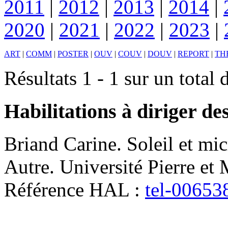
2011
|
2012
|
2013
|
2014
|
2020
|
2021
|
2022
|
2023
|
ART
|
COMM
|
POSTER
|
OUV
|
COUV
|
DOUV
|
REPORT
|
TH
Résultats 1 - 1 sur un total 
Habilitations à diriger de
Briand
Carine
.
Soleil et mi
Autre. Université Pierre et 
Référence HAL :
tel-00653