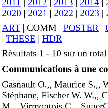
2011
|
2012
|
2013
|
2014
|
2020
|
2021
|
2022
|
2023
|
ART
|
COMM
|
POSTER
|
|
THESE
|
HDR
Résultats 1 - 10 sur un tota
Communications à une co
Gasnault
O.,
,
Maurice
S.,
,
W
Stéphane
,
Fischer
W. W.,
,
C
M.,
,
Virmontois
C.,
.
SuperC