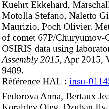
Kuehrt
Ekkehard
,
Marschal
Motolla
Stefano
,
Naletto
Gi
Maurizio
,
Poch
Olivier
.
Met
of comet 67P/Churyumov-Ge
OSIRIS data using laborato
Assembly 2015
, Apr 2015, 
9489
.
Référence HAL :
insu-011
Fedorova
Anna
,
Bertaux
Je
Korablev
Oleg
,
Dzuban
Ily