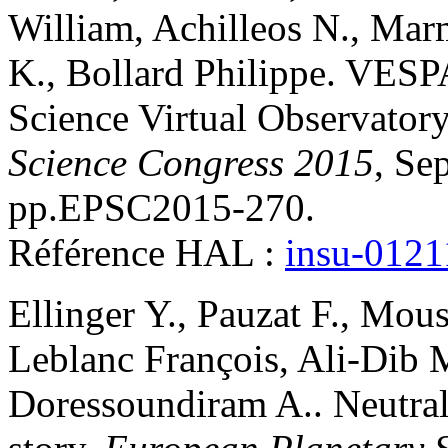
William
,
Achilleos
N.
,
Mar
K.
,
Bollard
Philippe
.
VESPA
Science Virtual Observator
Science Congress 2015
, Se
pp.EPSC2015-270
.
Référence HAL :
insu-012
Ellinger
Y.
,
Pauzat
F.
,
Mous
Leblanc
François
,
Ali-Dib
Doressoundiram
A.
.
Neutral