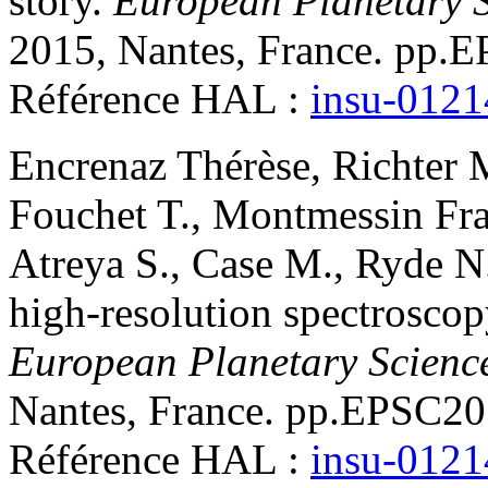
story
.
European Planetary 
2015, Nantes, France. pp.
Référence HAL :
insu-012
Encrenaz
Thérèse
,
Richter
Fouchet
T.
,
Montmessin
Fr
Atreya
S.
,
Case
M.
,
Ryde
N
high-resolution spectrosc
European Planetary Scienc
Nantes, France. pp.EPSC2
Référence HAL :
insu-012