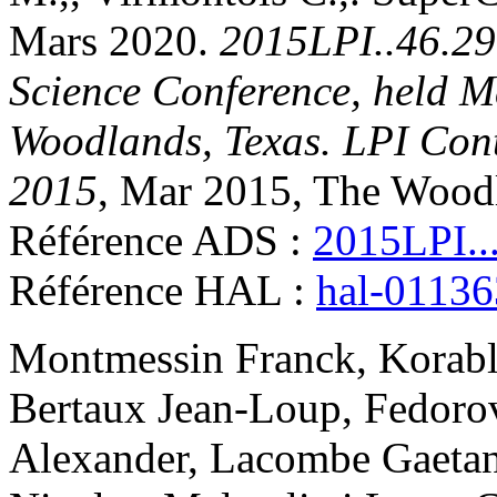
Mars 2020
.
2015LPI..46.29
Science Conference, held M
Woodlands, Texas. LPI Cont
2015
, Mar 2015, The Woodl
Référence ADS :
2015LPI..
Référence HAL :
hal-0113
Montmessin
Franck
,
Korab
Bertaux
Jean-Loup
,
Fedoro
Alexander
,
Lacombe
Gaeta