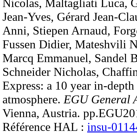
Nicolas
,
Maltagliati
Luca
,
G
Jean-Yves
,
Gérard
Jean-Cla
Anni
,
Stiepen
Arnaud
,
Forg
Fussen
Didier
,
Mateshvili
N
Marcq
Emmanuel
,
Sandel
B
Schneider
Nicholas
,
Chaffi
Express: a 10 year in-depth
atmosphere
.
EGU General 
Vienna, Austria. pp.EGU2
Référence HAL :
insu-011