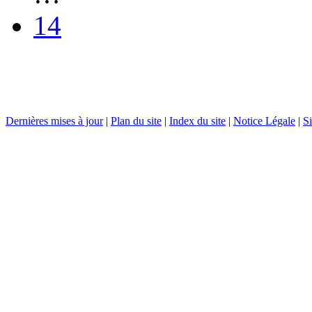
14
Dernières mises à jour
|
Plan du site
|
Index du site
|
Notice Légale
|
Si