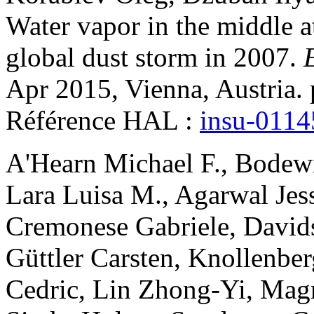
Water vapor in the middle 
global dust storm in 2007
.
Apr 2015, Vienna, Austria
Référence HAL :
insu-011
A'Hearn
Michael F.
,
Bodewi
Lara
Luisa M.
,
Agarwal
Jes
Cremonese
Gabriele
,
David
Güttler
Carsten
,
Knollenber
Cedric
,
Lin
Zhong-Yi
,
Mag