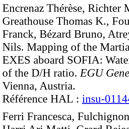
Encrenaz
Thérèse
,
Richter
Greathouse
Thomas K.
,
Fou
Franck
,
Bézard
Bruno
,
Atre
Nils
.
Mapping of the Martia
EXES aboard SOFIA: Water 
of the D/H ratio
.
EGU Gener
Vienna, Austria
.
Référence HAL :
insu-011
Ferri
Francesca
,
Fulchignon