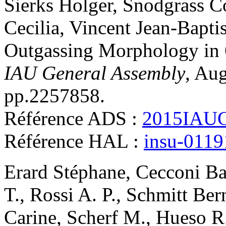
Sierks
Holger
,
Snodgrass
C
Cecilia
,
Vincent
Jean-Baptis
Outgassing Morphology i
IAU General Assembly
, Au
pp.2257858
.
Référence ADS :
2015IAUG
Référence HAL :
insu-011
Erard
Stéphane
,
Cecconi
Ba
T.
,
Rossi
A. P.
,
Schmitt
Ber
Carine
,
Scherf
M.
,
Hueso
R