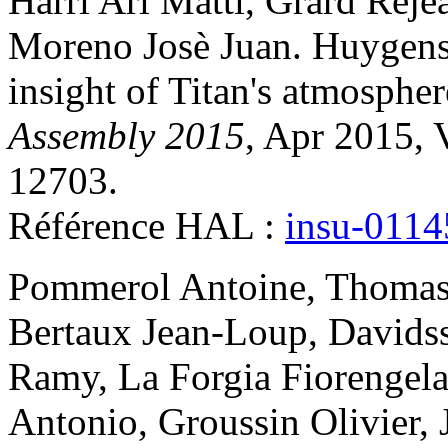
Harri
Ari Matti
,
Grard
Reje
Moreno
Josè Juan
.
Huygens
insight of Titan's atmospher
Assembly 2015
, Apr 2015, 
12703
.
Référence HAL :
insu-011
Pommerol
Antoine
,
Thoma
Bertaux
Jean-Loup
,
Davids
Ramy
,
La Forgia
Fiorengel
Antonio
,
Groussin
Olivier
,