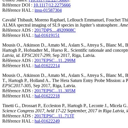
Référence DOI :
10.1117/12.2275666
Référence HAL :
insu-01587304
Cavalié
Thibault
,
Moreno
Raphael
,
Lellouch
Emmanuel
,
Fouchet
Thi
ALMA spectral imaging of SL9 species in Jupiter’s stratosphere
.
Amer
Référence ADS :
2017DPS....4920908C
Référence HAL :
hal-01619151
Mousis
O.
,
Atkinson
D.
,
Amato
M.
,
Aslam
S.
,
Atreya
S.
,
Blanc
M.
,
B
Hartogh
P.
,
Hofstadter
M.
,
Hueso
R.
.
Scientific rationale and concep
Latvia, id. EPSC2017-299
, Sep 2017, Riga, Latvia
.
Référence ADS :
2017EPSC...11..299M
Référence HAL :
hal-01622214
Mousis
O.
,
Atkinson
D.
,
Amato
M.
,
Aslam
S.
,
Atreya
S.
,
Blanc
M.
,
B
T.
,
Hartogh
P.
,
Holland
A.
.
The Hera Saturn Entry Probe Mission: a 
EPSC2017-305
, Sep 2017, Riga, Latvia
.
Référence ADS :
2017EPSC...11..305M
Référence HAL :
hal-01622218
Tinetti
G.
,
Drossart
P.
,
Eccleston
P.
,
Hartogh
P.
,
Leconte
J.
,
Micela
G.
Science Congress 2017, held 17-22 September, 2017 in Riga Latvia,
Référence ADS :
2017EPSC...11..713T
Référence HAL :
hal-01622249