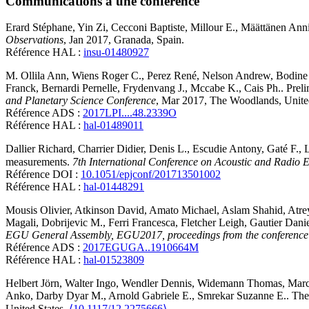
Communications à une conférence
Erard
Stéphane
,
Yin
Zi
,
Cecconi
Baptiste
,
Millour
E.
,
Määttänen
Ann
Observations
, Jan 2017, Granada, Spain
.
Référence HAL :
insu-01480927
M. Ollila
Ann
,
Wiens
Roger C.
,
Perez
René
,
Nelson
Andrew
,
Bodine
Franck
,
Bernardi
Pernelle
,
Frydenvang
J.
,
Mccabe
K.
,
Cais
Ph.
.
Prel
and Planetary Science Conference
, Mar 2017, The Woodlands, United
Référence ADS :
2017LPI....48.2339O
Référence HAL :
hal-01489011
Dallier
Richard
,
Charrier
Didier
,
Denis
L.
,
Escudie
Antony
,
Gaté
F.
,
measurements
.
7th International Conference on Acoustic and Radio
Référence DOI :
10.1051/epjconf/201713501002
Référence HAL :
hal-01448291
Mousis
Olivier
,
Atkinson
David
,
Amato
Michael
,
Aslam
Shahid
,
Atre
Magali
,
Dobrijevic
M.
,
Ferri
Francesca
,
Fletcher
Leigh
,
Gautier
Danie
EGU General Assembly, EGU2017, proceedings from the conference he
Référence ADS :
2017EGUGA..1910664M
Référence HAL :
hal-01523809
Helbert
Jörn
,
Walter
Ingo
,
Wendler
Dennis
,
Widemann
Thomas
,
Mar
Anko
,
Darby Dyar
M.
,
Arnold
Gabriele E.
,
Smrekar
Suzanne E.
.
The
United States.
⟨10.1117/12.2275666⟩
.