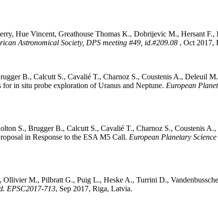
erry
,
Hue
Vincent
,
Greathouse
Thomas K.
,
Dobrijevic
M.
,
Hersant
F.
,
ican Astronomical Society, DPS meeting #49, id.#209.08
, Oct 2017,
rugger
B.
,
Calcutt
S.
,
Cavalié
T.
,
Charnoz
S.
,
Coustenis
A.
,
Deleuil
M.
ts for in situ probe exploration of Uranus and Neptune
.
European Planet
olton
S.
,
Brugger
B.
,
Calcutt
S.
,
Cavalié
T.
,
Charnoz
S.
,
Coustenis
A.
,
Proposal in Response to the ESA M5 Call
.
European Planetary Science 
,
Ollivier
M.
,
Pilbratt
G.
,
Puig
L.
,
Heske
A.
,
Turrini
D.
,
Vandenbussch
 id. EPSC2017-713
, Sep 2017, Riga, Latvia
.