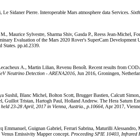
i
,
Le Sidaner
Pierre
.
Interoperable Mars atmosphere data Services
.
Sixt
M.
,
Maurice
Sylvestre
,
Sharma
Shiv
,
Gasda
P.
,
Reess
Jean-Michel
,
Fo
iminary Evaluation of the Mars 2020 Rover's SuperCam Development U
 States. pp.id.2339
.
Lecacheux
A.
,
Martin
Lilian
,
Revenu
Benoît
.
Recent results from CODA
 EeV Neutrino Detection - ARENA2016
, Jun 2016, Groningen, Netherlan
ya
Sushil
,
Blanc
Michel
,
Bolton
Scott
,
Brugger
Bastien
,
Calcutt
Simon
l
,
Guillot
Tristan
,
Hartogh
Paul
,
Holland
Andrew
.
The Hera Saturn Ent
ld 23-28 April, 2017 in Vienna, Austria., p.10664
, Apr 2017, Vienne
cq
Emmanuel
,
Guignan
Gabriel
,
Ferrari
Sabrina
,
Maturilli
Alessandro
,
 Venus Emissivity Mapper concept
.
Proceeding SPIE 10403, Infrared 