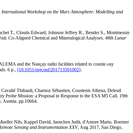
h International Workshop on the Mars Atmosphere: Modelling and
uchet
T.
,
Cloutis
Edward
,
Johnson
Jeffrey R.
,
Bender
S.
,
Montmessin
nit: Co-Aligned Chemical and Mineralogical Analyses
.
48th Lunar
LEMA and the Nançay radio facilities related to cosmic-ray
ds. 6 p.,
⟨10.1051/epjconf/201713501002⟩
.
,
Cavalié
Thibault
,
Charnoz
Sébastien
,
Coustenis
Athena
,
Deleuil
ry Probe Mission: a Proposal in Response to the ESA M5 Call
.
19th
, Austria. pp.10664
.
Mueller
Nils
,
Kappel
David
,
Jaenchen
Judit
,
d'Amore
Mario
,
Boerner
Remote Sensing and Instrumentation XXV
, Aug 2017, San Diego,