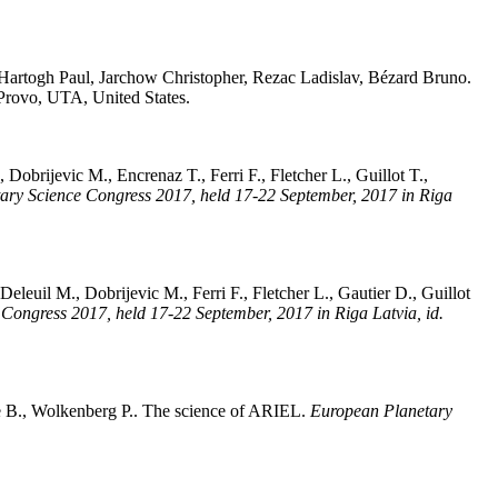
Hartogh
Paul
,
Jarchow
Christopher
,
Rezac
Ladislav
,
Bézard
Bruno
.
 Provo, UTA, United States
.
,
Dobrijevic
M.
,
Encrenaz
T.
,
Ferri
F.
,
Fletcher
L.
,
Guillot
T.
,
ary Science Congress 2017, held 17-22 September, 2017 in Riga
Deleuil
M.
,
Dobrijevic
M.
,
Ferri
F.
,
Fletcher
L.
,
Gautier
D.
,
Guillot
Congress 2017, held 17-22 September, 2017 in Riga Latvia, id.
e
B.
,
Wolkenberg
P.
.
The science of ARIEL
.
European Planetary