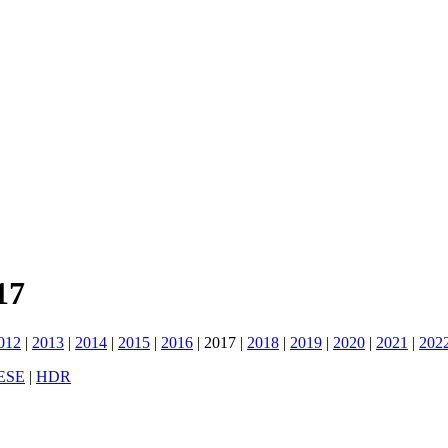
17
012
|
2013
|
2014
|
2015
|
2016
|
2017
|
2018
|
2019
|
2020
|
2021
|
202
ESE
|
HDR