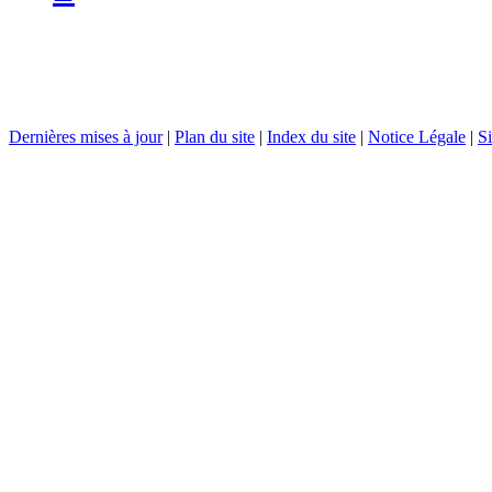
Dernières mises à jour
|
Plan du site
|
Index du site
|
Notice Légale
|
Si