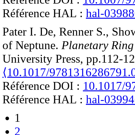
Référence HAL :
hal-0398
Pater
I. De
,
Renner
S.
,
Show
of Neptune
.
Planetary Ring
University Press, pp.112-12
⟨10.1017/9781316286791.
Référence DOI :
10.1017/9
Référence HAL :
hal-0399
1
2