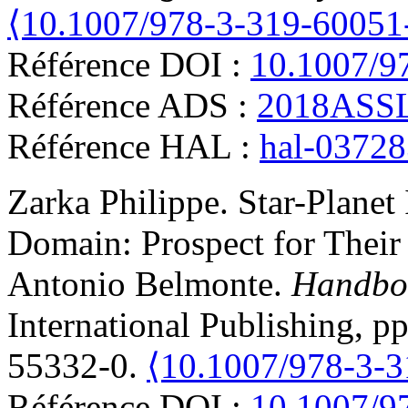
⟨10.1007/978-3-319-60051
Référence DOI :
10.1007/9
Référence ADS :
2018ASSL
Référence HAL :
hal-0372
Zarka
Philippe
.
Star-Planet 
Domain: Prospect for Their
Antonio Belmonte.
Handboo
International Publishing, 
55332-0.
⟨10.1007/978-3-
Référence DOI :
10.1007/9