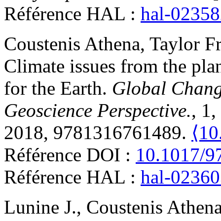
Référence HAL :
hal-0235
Coustenis
Athena
,
Taylor
Fr
Climate issues from the pla
for the Earth
.
Global Chang
Geoscience Perspective.
, 1
2018, 9781316761489.
⟨10
Référence DOI :
10.1017/9
Référence HAL :
hal-0236
Lunine
J.
,
Coustenis
Athen