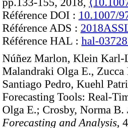
pp.133-155, 2018,
⟨10.100
Référence DOI :
10.1007/9
Référence ADS :
2018ASSL
Référence HAL :
hal-0372
Núñez
Marlon
,
Klein
Karl-
Malandraki
Olga E.
,
Zucca
Santiago
Pedro
,
Kuehl
Patr
Forecasting Tools: Real-Ti
Olga E.; Crosby, Norma B.
Forecasting and Analysis
, 