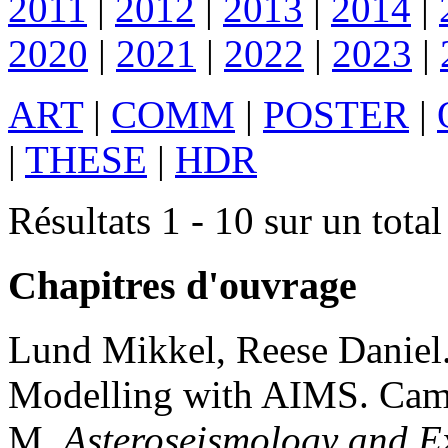
2011
|
2012
|
2013
|
2014
|
2020
|
2021
|
2022
|
2023
|
ART
|
COMM
|
POSTER
|
|
THESE
|
HDR
Résultats 1 - 10 sur un total
Chapitres d'ouvrage
Lund
Mikkel
,
Reese
Daniel
Modelling with AIMS
.
Camp
M.
Asteroseismology and Ex