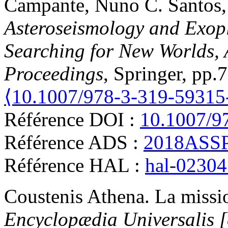
Campante, Nuno C. Santos, 
Asteroseismology and Exopla
Searching for New Worlds, 
Proceedings
, Springer, pp
⟨10.1007/978-3-319-59315
Référence DOI :
10.1007/9
Référence ADS :
2018ASSP.
Référence HAL :
hal-0230
Coustenis
Athena
.
La missi
Encyclopædia Universalis [