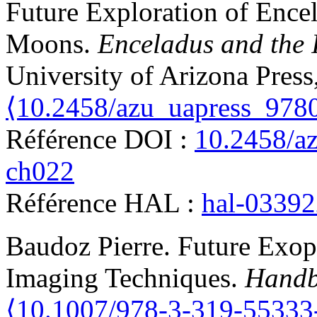
Future Exploration of Ence
Moons
.
Enceladus and the 
University of Arizona Press
⟨10.2458/azu_uapress_97
Référence DOI :
10.2458/a
ch022
Référence HAL :
hal-0339
Baudoz
Pierre
.
Future Exop
Imaging Techniques
.
Handb
⟨10.1007/978-3-319-55333