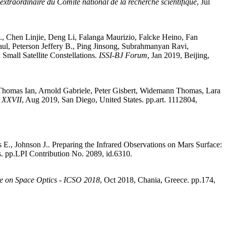
extraordinaire du Comité national de la recherche scientifique
, Jul
.
,
Chen
Linjie
,
Deng
Li
,
Falanga
Maurizio
,
Falcke
Heino
,
Fan
aul
,
Peterson
Jeffery B.
,
Ping
Jinsong
,
Subrahmanyan
Ravi
,
Small Satellite Constellations
.
ISSI-BJ Forum
, Jan 2019, Beijing,
Thomas
Ian
,
Arnold
Gabriele
,
Peter
Gisbert
,
Widemann
Thomas
,
Lara
n XXVII
, Aug 2019, San Diego, United States. pp.art. 1112804,
s
E.
,
Johnson
J.
.
Preparing the Infrared Observations on Mars Surface:
es. pp.LPI Contribution No. 2089, id.6310
.
ce on Space Optics - ICSO 2018
, Oct 2018, Chania, Greece. pp.174,