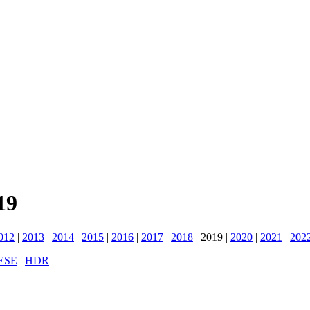
19
012
|
2013
|
2014
|
2015
|
2016
|
2017
|
2018
|
2019
|
2020
|
2021
|
202
ESE
|
HDR