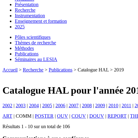
Présentation
Recherche
Instrumentation
Enseignement et formation
2025
Pôles scientifiques
Thèmes de recherche
Méthodes
Publications
Séminaires au LESIA
Accueil
>
Recherche
>
Publications
> Catalogue HAL > 2019
Catalogue HAL pour l'année 20
2002
|
2003
|
2004
|
2005
|
2006
|
2007
|
2008
|
2009
|
2010
|
2011
|
2
ART
|
COMM
|
POSTER
|
OUV
|
COUV
|
DOUV
|
REPORT
|
TH
Résultats 1 - 10 sur un total de 106