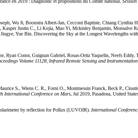
rance en 2019 : Diagnostic et propositions du Comité national
.
Session 
oseph
,
Wu
Ji
,
Boonstra
Albert-Jan
,
Cecconi
Baptiste
,
Chiang
Cynthia H
,
Kasper
Justin C.
,
Li
Kejia
,
Mao
Yi
,
Mckinley
Benjamin
,
Monsalve
R
Jingye
,
Yue
Bin
.
Discovering the Sky at the Longest Wavelengths with 
ne
,
Ryan
Conor
,
Guignan
Gabriel
,
Rosas-Ortiz
Yaquelin
,
Neefs
Eddy
,
oceedings Volume 11128, Infrared Remote Sensing and Instrumentatio
Maurice
S.
,
Wiens
C. R.
,
Forni
O.
,
Montmessin
Franck
,
Beck
P.
,
Clouti
th International Conference on Mars
, Jul 2019, Pasadena, United Stat
 polarimeter by reflection for Pollux (LUVOIR)
.
International Conferen