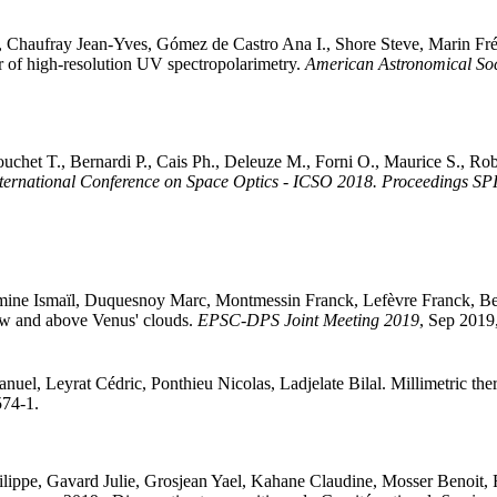
,
Chaufray
Jean-Yves
,
Gómez de Castro
Ana I.
,
Shore
Steve
,
Marin
Fré
f high-resolution UV spectropolarimetry
.
American Astronomical Soc
ouchet
T.
,
Bernardi
P.
,
Cais
Ph.
,
Deleuze
M.
,
Forni
O.
,
Maurice
S.
,
Rob
ternational Conference on Space Optics - ICSO 2018. Proceedings SP
mine
Ismaïl
,
Duquesnoy
Marc
,
Montmessin
Franck
,
Lefèvre
Franck
,
Be
w and above Venus' clouds
.
EPSC-DPS Joint Meeting 2019
, Sep 201
nuel
,
Leyrat
Cédric
,
Ponthieu
Nicolas
,
Ladjelate
Bilal
.
Millimetric the
574-1
.
ilippe
,
Gavard
Julie
,
Grosjean
Yael
,
Kahane
Claudine
,
Mosser
Benoit
,