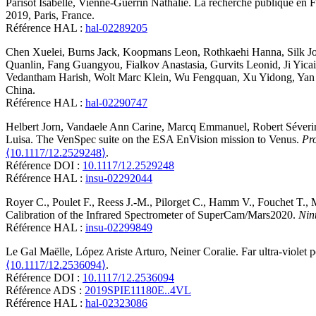
Parisot
Isabelle
,
Vienne-Guerrin
Nathalie
.
La recherche publique en F
2019, Paris, France
.
Référence HAL :
hal-02289205
Chen
Xuelei
,
Burns
Jack
,
Koopmans
Leon
,
Rothkaehi
Hanna
,
Silk
J
Quanlin
,
Fang
Guangyou
,
Fialkov
Anastasia
,
Gurvits
Leonid
,
Ji
Yicai
Vedantham
Harish
,
Wolt
Marc Klein
,
Wu
Fengquan
,
Xu
Yidong
,
Yan
China
.
Référence HAL :
hal-02290747
Helbert
Jorn
,
Vandaele
Ann Carine
,
Marcq
Emmanuel
,
Robert
Séveri
Luisa
.
The VenSpec suite on the ESA EnVision mission to Venus
.
Pr
⟨10.1117/12.2529248⟩
.
Référence DOI :
10.1117/12.2529248
Référence HAL :
insu-02292044
Royer
C.
,
Poulet
F.
,
Reess
J.-M.
,
Pilorget
C.
,
Hamm
V.
,
Fouchet
T.
,
Calibration of the Infrared Spectrometer of SuperCam/Mars2020
.
Nin
Référence HAL :
insu-02299849
Le Gal
Maëlle
,
López Ariste
Arturo
,
Neiner
Coralie
.
Far ultra-violet
⟨10.1117/12.2536094⟩
.
Référence DOI :
10.1117/12.2536094
Référence ADS :
2019SPIE11180E..4VL
Référence HAL :
hal-02323086