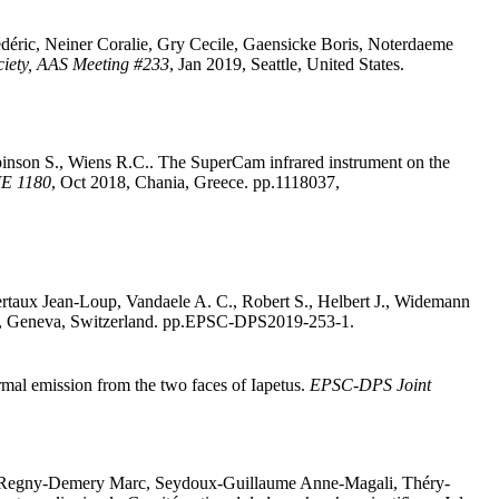
déric
,
Neiner
Coralie
,
Gry
Cecile
,
Gaensicke
Boris
,
Noterdaeme
iety, AAS Meeting #233
, Jan 2019, Seattle, United States.
inson
S.
,
Wiens
R.C.
.
The SuperCam infrared instrument on the
IE 1180
, Oct 2018, Chania, Greece. pp.1118037,
rtaux
Jean-Loup
,
Vandaele
A. C.
,
Robert
S.
,
Helbert
J.
,
Widemann
9, Geneva, Switzerland. pp.EPSC-DPS2019-253-1
.
rmal emission from the two faces of Iapetus
.
EPSC-DPS Joint
Regny-Demery
Marc
,
Seydoux-Guillaume
Anne-Magali
,
Théry-