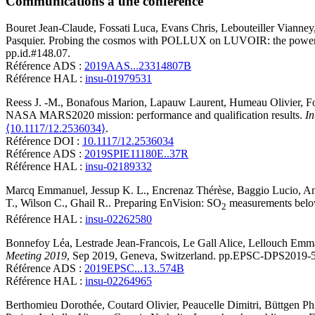
Communications à une conférence
Bouret
Jean-Claude
,
Fossati
Luca
,
Evans
Chris
,
Lebouteiller
Vianney
Pasquier
.
Probing the cosmos with POLLUX on LUVOIR: the power o
pp.id.#148.07
.
Référence ADS :
2019AAS...23314807B
Référence HAL :
insu-01979531
Reess
J. -M.
,
Bonafous
Marion
,
Lapauw
Laurent
,
Humeau
Olivier
,
F
NASA MARS2020 mission: performance and qualification results
.
In
⟨10.1117/12.2536034⟩
.
Référence DOI :
10.1117/12.2536034
Référence ADS :
2019SPIE11180E..37R
Référence HAL :
insu-02189332
Marcq
Emmanuel
,
Jessup
K. L.
,
Encrenaz
Thérèse
,
Baggio
Lucio
,
A
T.
,
Wilson
C.
,
Ghail
R.
.
Preparing EnVision: SO
measurements belo
2
Référence HAL :
insu-02262580
Bonnefoy
Léa
,
Lestrade
Jean-Francois
,
Le Gall
Alice
,
Lellouch
Emma
Meeting 2019
, Sep 2019, Geneva, Switzerland. pp.EPSC-DPS2019-
Référence ADS :
2019EPSC...13..574B
Référence HAL :
insu-02264965
Berthomieu
Dorothée
,
Coutard
Olivier
,
Peaucelle
Dimitri
,
Büttgen
Ph