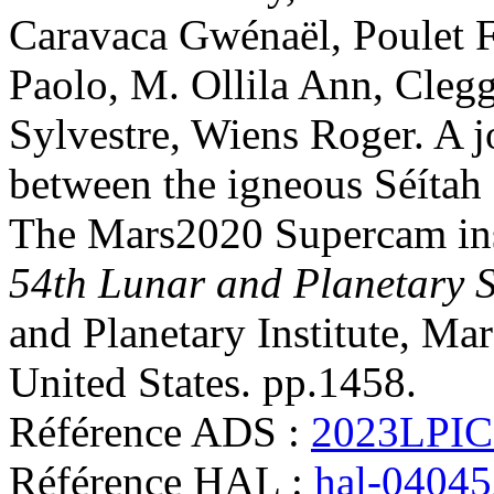
Caravaca
Gwénaël
,
Poulet
F
Paolo
,
M. Ollila
Ann
,
Cleg
Sylvestre
,
Wiens
Roger
.
A j
between the igneous Séítah
The Mars2020 Supercam inst
54th Lunar and Planetary 
and Planetary Institute, M
United States. pp.1458
.
Référence ADS :
2023LPIC
Référence HAL :
hal-0404