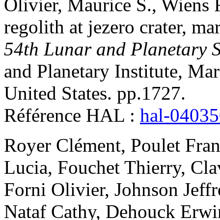
Olivier
,
Maurice
S.
,
Wiens
regolith at jezero crater, ma
54th Lunar and Planetary 
and Planetary Institute, M
United States. pp.1727
.
Référence HAL :
hal-0403
Royer
Clément
,
Poulet
Fran
Lucia
,
Fouchet
Thierry
,
Cla
Forni
Olivier
,
Johnson
Jeffr
Nataf
Cathy
,
Dehouck
Erwi