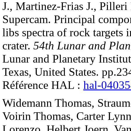
J.
,
Martinez-Frias
J.
,
Pilleri
Supercam
.
Principal compo
libs spectra of rock targets i
crater
.
54th Lunar and Plan
Lunar and Planetary Instit
Texas, United States. pp.23
Référence HAL :
hal-0403
Widemann
Thomas
,
Straum
Voirin
Thomas
,
Carter
Lyn
Lorenzo
,
Helbert
Joern
,
Van