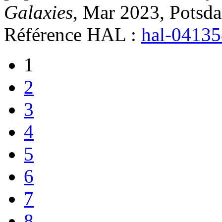
Galaxies
, Mar 2023, Potsd
Référence HAL :
hal-0413
1
2
3
4
5
6
7
8