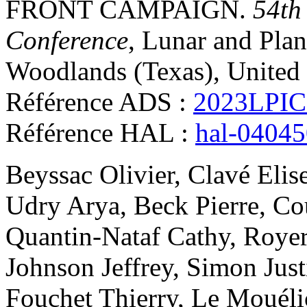
FRONT CAMPAIGN
.
54th
Conference
, Lunar and Plan
Woodlands (Texas), United 
Référence ADS :
2023LPIC
Référence HAL :
hal-0404
Beyssac
Olivier
,
Clavé
Elis
Udry
Arya
,
Beck
Pierre
,
Co
Quantin-Nataf
Cathy
,
Roye
Johnson
Jeffrey
,
Simon
Just
Fouchet
Thierry
,
Le Mouéli