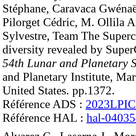
Stéphane
,
Caravaca
Gwénaë
Pilorget
Cédric
,
M. Ollila
A
Sylvestre
,
Team
The Super
diversity revealed by Supe
54th Lunar and Planetary 
and Planetary Institute, M
United States. pp.1372
.
Référence ADS :
2023LPIC
Référence HAL :
hal-0403