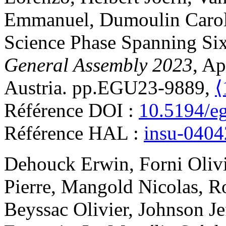
Emmanuel
,
Dumoulin
Caro
Science Phase Spanning Six
General Assembly 2023
, Ap
Austria. pp.EGU23-9889,
⟨
Référence DOI :
10.5194/e
Référence HAL :
insu-040
Dehouck
Erwin
,
Forni
Oliv
Pierre
,
Mangold
Nicolas
,
R
Beyssac
Olivier
,
Johnson
Je