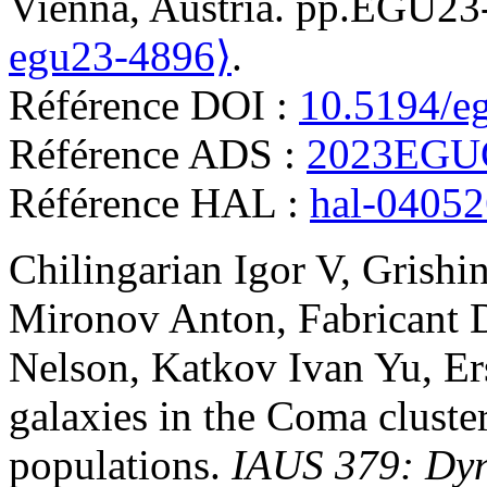
Vienna, Austria. pp.EGU2
egu23-4896⟩
.
Référence DOI :
10.5194/e
Référence ADS :
2023EGU
Référence HAL :
hal-0405
Chilingarian
Igor V
,
Grishi
Mironov
Anton
,
Fabricant
Nelson
,
Katkov
Ivan Yu
,
Er
galaxies in the Coma cluster
populations
.
IAUS 379: Dyn