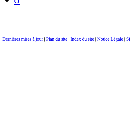
Dernières mises à jour
|
Plan du site
|
Index du site
|
Notice Légale
|
Si