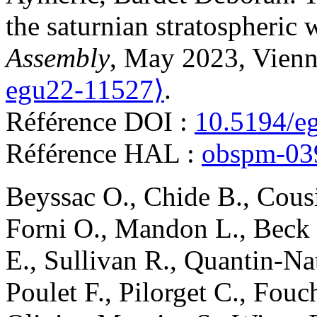
the saturnian stratospheric 
Assembly
, May 2023, Vienn
egu22-11527⟩
.
Référence DOI :
10.5194/e
Référence HAL :
obspm-03
Beyssac
O.
,
Chide
B.
,
Cous
Forni
O.
,
Mandon
L.
,
Beck
E.
,
Sullivan
R.
,
Quantin-Na
Poulet
F.
,
Pilorget
C.
,
Fouc