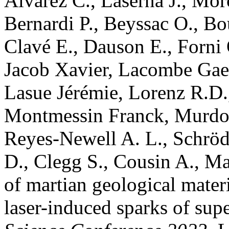
Alvarez
C.
,
Laserna
J.
,
Mor
Bernardi
P.
,
Beyssac
O.
,
Bo
Clavé
E.
,
Dauson
E.
,
Forni
Jacob
Xavier
,
Lacombe
Gae
Lasue
Jérémie
,
Lorenz
R.D.
Montmessin
Franck
,
Murdo
Reyes-Newell
A. L.
,
Schröd
D.
,
Clegg
S.
,
Cousin
A.
,
Ma
of martian geological mater
laser-induced sparks of su