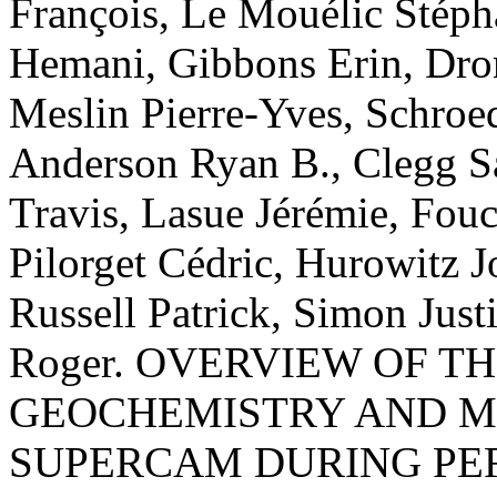
François
,
Le Mouélic
Stéph
Hemani
,
Gibbons
Erin
,
Dro
Meslin
Pierre-Yves
,
Schroe
Anderson
Ryan B.
,
Clegg
S
Travis
,
Lasue
Jérémie
,
Fouc
Pilorget
Cédric
,
Hurowitz
J
Russell
Patrick
,
Simon
Justi
Roger
.
OVERVIEW OF T
GEOCHEMISTRY AND M
SUPERCAM DURING PE