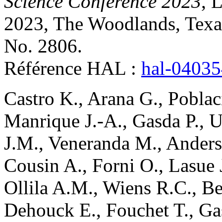
Science Conference 2023
, 
2023, The Woodlands, Texas
No. 2806
.
Référence HAL :
hal-0403
Castro
K.
,
Arana
G.
,
Poblac
Manrique
J.-A.
,
Gasda
P.
,
U
J.M.
,
Veneranda
M.
,
Ander
Cousin
A.
,
Forni
O.
,
Lasue
Ollila
A.M.
,
Wiens
R.C.
,
Be
Dehouck
E.
,
Fouchet
T.
,
Ga