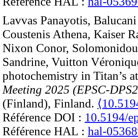
Référence HAL :
hal-0536
Lavvas
Panayotis
,
Balucani
Coustenis
Athena
,
Kaiser
R
Nixon
Conor
,
Solomonidou
Sandrine
,
Vuitton
Véroniqu
photochemistry in Titan’s 
Meeting 2025 (EPSC-DPS2
(Finland), Finland.
⟨10.519
Référence DOI :
10.5194/e
Référence HAL :
hal-0536