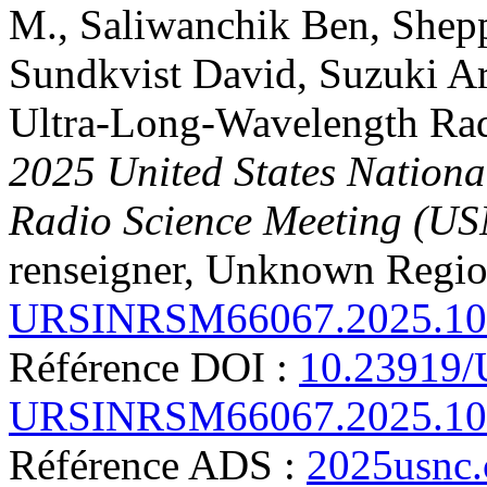
M.
,
Saliwanchik
Ben
,
Shep
Sundkvist
David
,
Suzuki
Ar
Ultra-Long-Wavelength Ra
2025 United States Nation
Radio Science Meeting (
renseigner, Unknown Regi
URSINRSM66067.2025.10
Référence DOI :
10.23919
URSINRSM66067.2025.10
Référence ADS :
2025usnc.