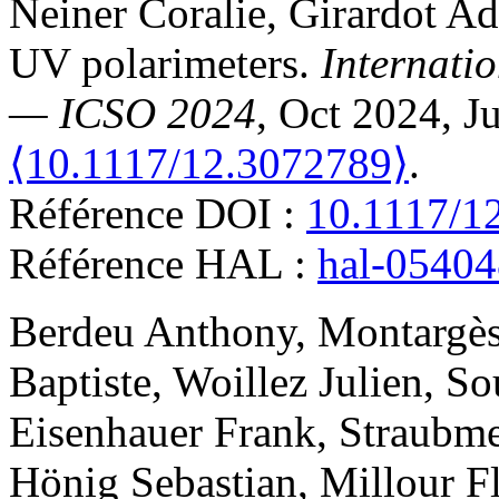
Neiner
Coralie
,
Girardot
Ad
UV polarimeters
.
Internati
— ICSO 2024
, Oct 2024, J
⟨10.1117/12.3072789⟩
.
Référence DOI :
10.1117/1
Référence HAL :
hal-0540
Berdeu
Anthony
,
Montargè
Baptiste
,
Woillez
Julien
,
So
Eisenhauer
Frank
,
Straubme
Hönig
Sebastian
,
Millour
F