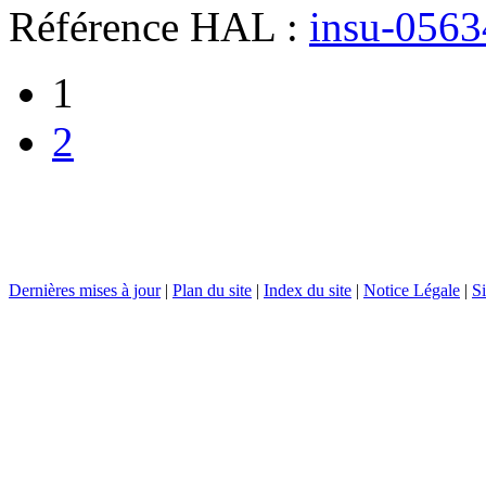
Référence HAL :
insu-056
1
2
Dernières mises à jour
|
Plan du site
|
Index du site
|
Notice Légale
|
Si