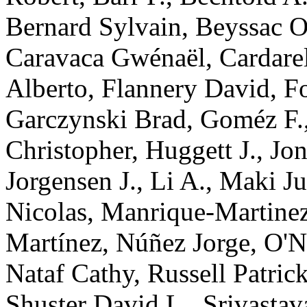
Bernard
Sylvain
,
Beyssac
O
Caravaca
Gwénaël
,
Cardarel
Alberto
,
Flannery
David
,
F
Garczynski
Brad
,
Goméz
F.
Christopher
,
Huggett
J.
,
Jon
Jorgensen
J.
,
Li
A.
,
Maki
Ju
Nicolas
,
Manrique-Martine
Martínez
,
Núñez
Jorge
,
O'N
Nataf
Cathy
,
Russell
Patric
Shuster
David L.
,
Srivastav