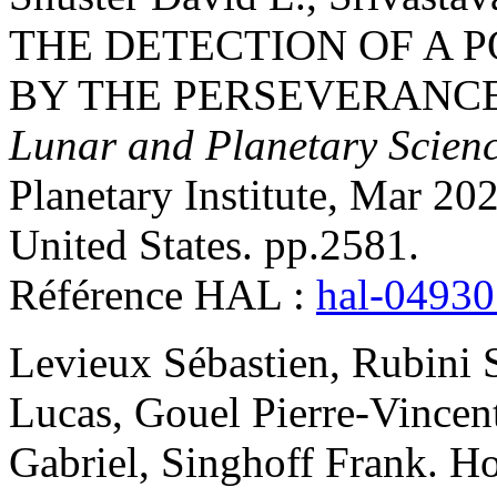
THE DETECTION OF A 
BY THE PERSEVERANC
Lunar and Planetary Scien
Planetary Institute, Mar 2
United States. pp.2581
.
Référence HAL :
hal-0493
Levieux
Sébastien
,
Rubini
Lucas
,
Gouel
Pierre-Vincen
Gabriel
,
Singhoff
Frank
.
Ho