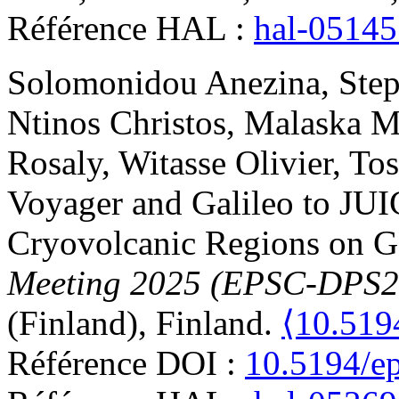
Référence HAL :
hal-0514
Solomonidou
Anezina
,
Ste
Ntinos
Christos
,
Malaska
M
Rosaly
,
Witasse
Olivier
,
Tos
Voyager and Galileo to JUIC
Cryovolcanic Regions on 
Meeting 2025 (EPSC-DPS2
(Finland), Finland.
⟨10.519
Référence DOI :
10.5194/e