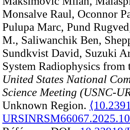
Maksimovic
Milan
,
Malasp
Monsalve
Raul
,
Oconnor
P
Pulupa
Marc
,
Pund
Rugved
M.
,
Saliwanchik
Ben
,
Shep
Sundkvist
David
,
Suzuki
Ar
System Radiophysics from t
United States National Com
Science Meeting (USNC-U
Unknown Region.
⟨10.239
URSINRSM66067.2025.10