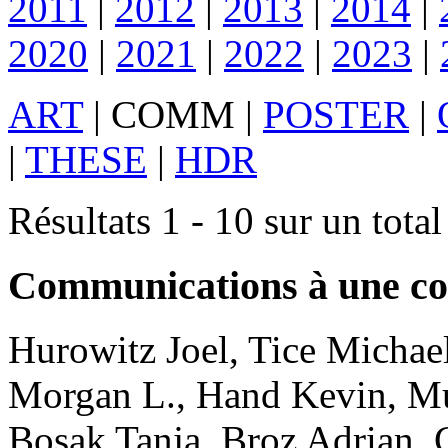
2011
|
2012
|
2013
|
2014
|
2020
|
2021
|
2022
|
2023
|
ART
|
COMM
|
POSTER
|
|
THESE
|
HDR
Résultats 1 - 10 sur un total
Communications à une co
Hurowitz
Joel
,
Tice
Michae
Morgan L.
,
Hand
Kevin
,
M
Bosak
Tanja
,
Broz
Adrian
,