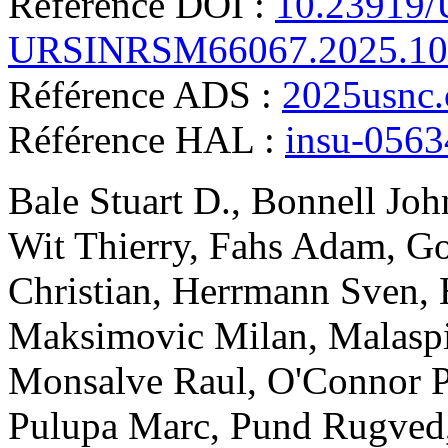
Référence DOI :
10.23919
URSINRSM66067.2025.10
Référence ADS :
2025usnc.
Référence HAL :
insu-056
Bale
Stuart D.
,
Bonnell
Joh
Wit
Thierry
,
Fahs
Adam
,
Go
Christian
,
Herrmann
Sven
,
Maksimovic
Milan
,
Malasp
Monsalve
Raul
,
O'Connor
Pulupa
Marc
,
Pund
Rugved