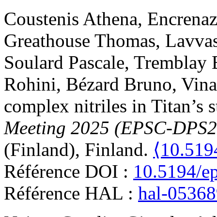
Coustenis
Athena
,
Encrena
Greathouse
Thomas
,
Lavva
Soulard
Pascale
,
Tremblay
Rohini
,
Bézard
Bruno
,
Vina
complex nitriles in Titan’s 
Meeting 2025 (EPSC-DPS2
(Finland), Finland.
⟨10.519
Référence DOI :
10.5194/e
Référence HAL :
hal-0536