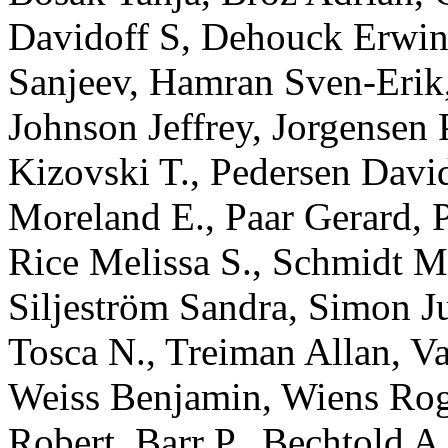
Davidoff
S
,
Dehouck
Erwi
Sanjeev
,
Hamran
Sven-Erik
Johnson
Jeffrey
,
Jorgensen
Kizovski
T.
,
Pedersen
Davi
Moreland
E.
,
Paar
Gerard
,
Rice
Melissa S.
,
Schmidt
Ma
Siljeström
Sandra
,
Simon
J
Tosca
N.
,
Treiman
Allan
,
V
Weiss
Benjamin
,
Wiens
Rog
Robert
,
Barr
P.
,
Bechtold
A