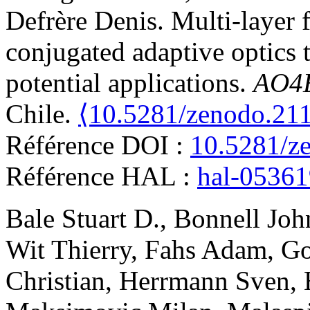
Defrère
Denis
.
Multi-layer 
conjugated adaptive optics 
potential applications
.
AO4
Chile.
⟨10.5281/zenodo.21
Référence DOI :
10.5281/z
Référence HAL :
hal-0536
Bale
Stuart D.
,
Bonnell
Joh
Wit
Thierry
,
Fahs
Adam
,
Go
Christian
,
Herrmann
Sven
,