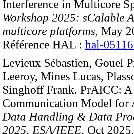
Interference in Multicore S
Workshop 2025: sCalable A
multicore platforms
, May 20
Référence HAL :
hal-0511
Levieux
Sébastien
,
Gouel
P
Leeroy
,
Mines
Lucas
,
Plass
Singhoff
Frank
.
PrAICC: A 
Communication Model for
Data Handling & Data Pro
2025, ESA/IEEE
, Oct 2025