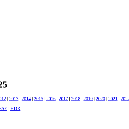
25
012
|
2013
|
2014
|
2015
|
2016
|
2017
|
2018
|
2019
|
2020
|
2021
|
202
ESE
|
HDR