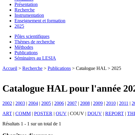
Présentation
Recherche
Instrumentation
Enseignement et formation
2025
Pôles scientifiques
Thèmes de recherche
Méthodes
Publications
Séminaires au LESIA
Accueil
>
Recherche
>
Publications
> Catalogue HAL > 2025
Catalogue HAL pour l'année 20
2002
|
2003
|
2004
|
2005
|
2006
|
2007
|
2008
|
2009
|
2010
|
2011
|
2
ART
|
COMM
|
POSTER
|
OUV
|
COUV
|
DOUV
|
REPORT
|
TH
Résultats 1 - 1 sur un total de 1