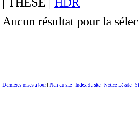
|
THESE
|
HDR
Aucun résultat pour la sél
Dernières mises à jour
|
Plan du site
|
Index du site
|
Notice Légale
|
Si