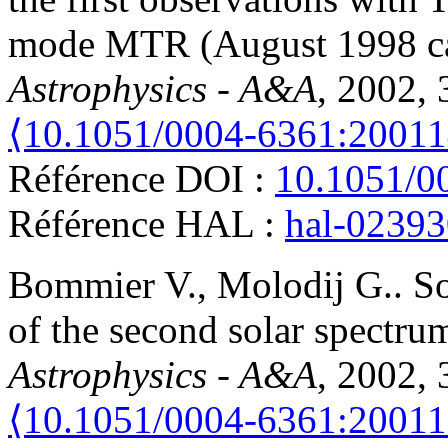
mode MTR (August 1998 c
Astrophysics - A&A
, 2002, 
⟨10.1051/0004-6361:2001
Référence DOI :
10.1051/0
Référence HAL :
hal-0239
Bommier
V.
,
Molodij
G.
.
S
of the second solar spectr
Astrophysics - A&A
, 2002, 
⟨10.1051/0004-6361:2001