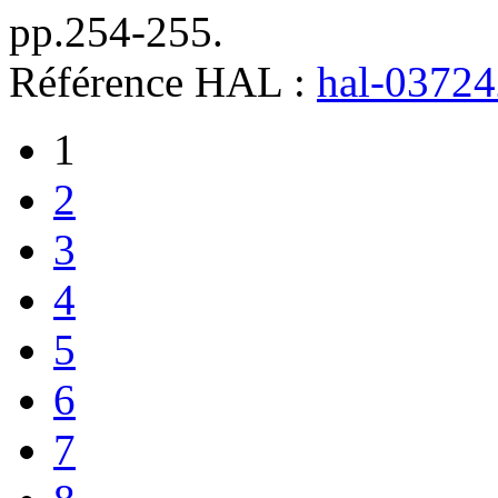
pp.254-255
.
Référence HAL :
hal-0372
1
2
3
4
5
6
7