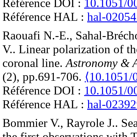
Référence DOI :
10.1051/0
Référence HAL :
hal-0205
Raouafi
N.-E.
,
Sahal-Bréch
V.
.
Linear polarization of 
coronal line
.
Astronomy & A
(2), pp.691-706.
⟨10.1051/
Référence DOI :
10.1051/0
Référence HAL :
hal-0239
Bommier
V.
,
Rayrole
J.
.
Sea
the first observations with