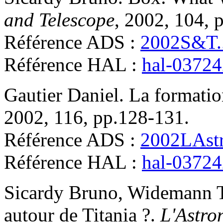
and Telescope
, 2002, 104, 
Référence ADS :
2002S&T..
Référence HAL :
hal-0372
Gautier
Daniel
.
La formation
2002, 116, pp.128-131
.
Référence ADS :
2002LAstr
Référence HAL :
hal-0372
Sicardy
Bruno
,
Widemann
autour de Titania ?
.
L'Astro