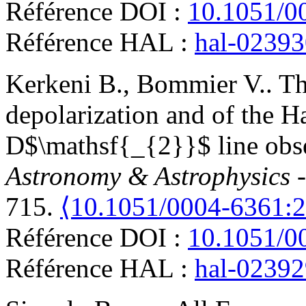
Référence DOI :
10.1051/0
Référence HAL :
hal-0239
Kerkeni
B.
,
Bommier
V.
.
Th
depolarization and of the Ha
D$\mathsf{_{2}}$ line obse
Astronomy & Astrophysics 
715.
⟨10.1051/0004-6361:
Référence DOI :
10.1051/0
Référence HAL :
hal-0239