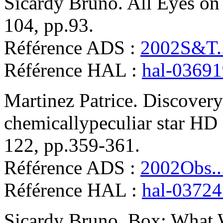
Sicardy
Bruno
.
All Eyes on
104, pp.93
.
Référence ADS :
2002S&T..
Référence HAL :
hal-0369
Martinez
Patrice
.
Discovery
chemicallypeculiar star H
122, pp.359-361
.
Référence ADS :
2002Obs..
Référence HAL :
hal-0372
Sicardy
Bruno
.
Box: What 