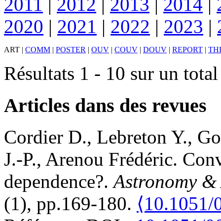
2011
|
2012
|
2013
|
2014
|
2020
|
2021
|
2022
|
2023
|
ART
|
COMM
|
POSTER
|
OUV
|
COUV
|
DOUV
|
REPORT
|
TH
Résultats 1 - 10 sur un tota
Articles dans des revues
Cordier
D.
,
Lebreton
Y.
,
Go
J.-P.
,
Arenou
Frédéric
.
Conv
dependence?
.
Astronomy & 
(1), pp.169-180.
⟨10.1051/