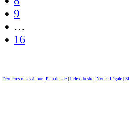
8
9
…
16
Dernières mises à jour
|
Plan du site
|
Index du site
|
Notice Légale
|
Si