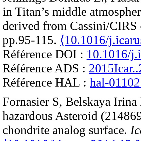
in Titan’s middle atmospher
derived from Cassini/CIRS 
pp.95-115.
⟨10.1016/j.icar
Référence DOI :
10.1016/j.
Référence ADS :
2015Icar.
Référence HAL :
hal-0110
Fornasier
S
,
Belskaya
Irina
hazardous Asteroid (21486
chondrite analog surface
.
Ic