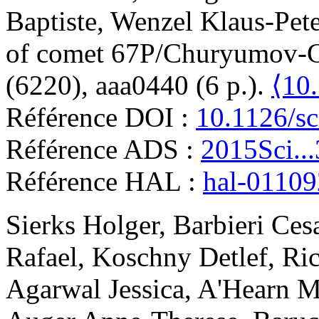
Baptiste
,
Wenzel
Klaus-Pete
of comet 67P/Churyumov-
(6220), aaa0440 (6 p.).
⟨10
Référence DOI :
10.1126/sc
Référence ADS :
2015Sci..
Référence HAL :
hal-0110
Sierks
Holger
,
Barbieri
Ces
Rafael
,
Koschny
Detlef
,
Ri
Agarwal
Jessica
,
A'Hearn
M