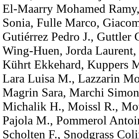
El-Maarry
Mohamed Ramy
Sonia
,
Fulle
Marco
,
Giacom
Gutiérrez
Pedro J.
,
Guttler
Wing-Huen
,
Jorda
Laurent
Kührt
Ekkehard
,
Kuppers
M
Lara
Luisa M.
,
Lazzarin
Mo
Magrin
Sara
,
Marchi
Simon
Michalik
H.
,
Moissl
R.
,
Mot
Pajola
M.
,
Pommerol
Antoi
Scholten
F.
,
Snodgrass
Coli