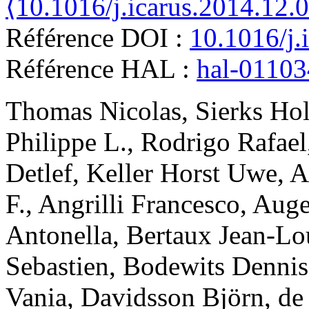
⟨10.1016/j.icarus.2014.12.
Référence DOI :
10.1016/j.
Référence HAL :
hal-0110
Thomas
Nicolas
,
Sierks
Hol
Philippe L.
,
Rodrigo
Rafael
Detlef
,
Keller
Horst Uwe
,
A
F.
,
Angrilli
Francesco
,
Auge
Antonella
,
Bertaux
Jean-Lo
Sebastien
,
Bodewits
Dennis
Vania
,
Davidsson
Björn
,
de