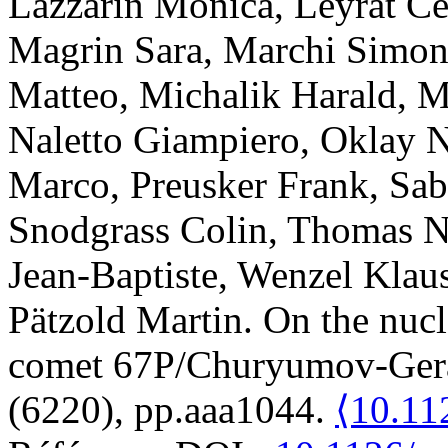
Lazzarin
Monica
,
Leyrat
Cé
Magrin
Sara
,
Marchi
Simon
Matteo
,
Michalik
Harald
,
M
Naletto
Giampiero
,
Oklay
N
Marco
,
Preusker
Frank
,
Sab
Snodgrass
Colin
,
Thomas
N
Jean-Baptiste
,
Wenzel
Klaus
Pätzold
Martin
.
On the nucl
comet 67P/Churyumov-Ger
(6220), pp.aaa1044.
⟨10.11