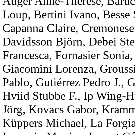
Auger
Anne-Therese
,
Baruc
Loup
,
Bertini
Ivano
,
Besse
Capanna
Claire
,
Cremonese
Davidsson
Björn
,
Debei
St
Francesca
,
Fornasier
Sonia
Giacomini
Lorenza
,
Grouss
Pablo
,
Gutiérrez
Pedro J.
,
G
Hviid
Stubbe F.
,
Ip
Wing-H
Jörg
,
Kovacs
Gabor
,
Kram
Küppers
Michael
,
La Forgi