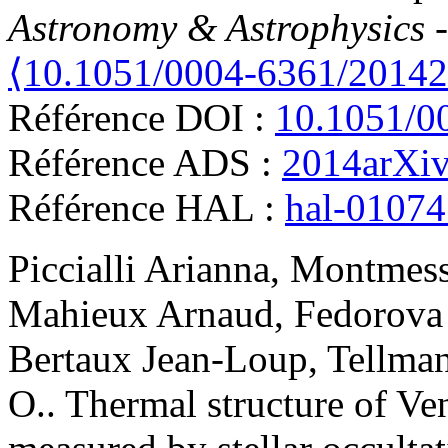
Astronomy & Astrophysics 
⟨10.1051/0004-6361/2014
Référence DOI :
10.1051/0
Référence ADS :
2014arXi
Référence HAL :
hal-0107
Piccialli
Arianna
,
Montmess
Mahieux
Arnaud
,
Fedorova
Bertaux
Jean-Loup
,
Tellma
O.
.
Thermal structure of Ve