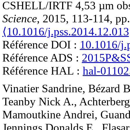
CSHELL/IRTF 4,53 µm obs
Science
, 2015, 113-114, pp
⟨10.1016/j.pss.2014.12.013
Référence DOI :
10.1016/j.
Référence ADS :
2015P&SS
Référence HAL :
hal-0110
Vinatier
Sandrine
,
Bézard
B
Teanby
Nick A.
,
Achterberg
Mamoutkine
Andrei
,
Guand
Jennings
Donalds E.
,
Flasar