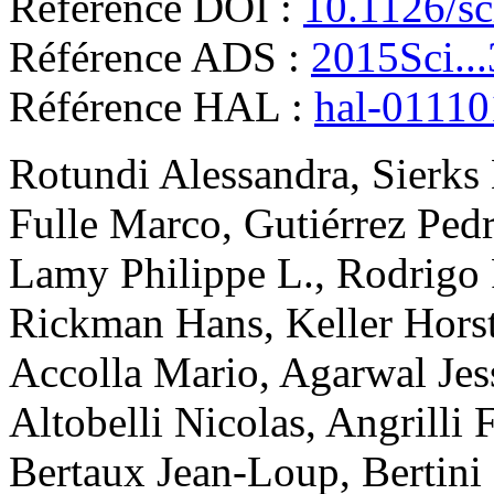
Référence DOI :
10.1126/sc
Référence ADS :
2015Sci..
Référence HAL :
hal-0111
Rotundi
Alessandra
,
Sierks
Fulle
Marco
,
Gutiérrez
Pedr
Lamy
Philippe L.
,
Rodrigo
Rickman
Hans
,
Keller
Hors
Accolla
Mario
,
Agarwal
Jes
Altobelli
Nicolas
,
Angrilli
F
Bertaux
Jean-Loup
,
Bertini