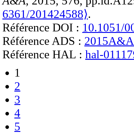
A&A
, 2015, 576, pp.id.A1
6361/201424588⟩
.
Référence DOI :
10.1051/0
Référence ADS :
2015A&A.
Référence HAL :
hal-0111
1
2
3
4
5