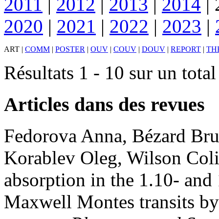
2011
|
2012
|
2013
|
2014
|
2020
|
2021
|
2022
|
2023
|
ART
|
COMM
|
POSTER
|
OUV
|
COUV
|
DOUV
|
REPORT
|
TH
Résultats 1 - 10 sur un tota
Articles dans des revues
Fedorova
Anna
,
Bézard
Br
Korablev
Oleg
,
Wilson
Col
absorption in the 1.10- an
Maxwell Montes transits b