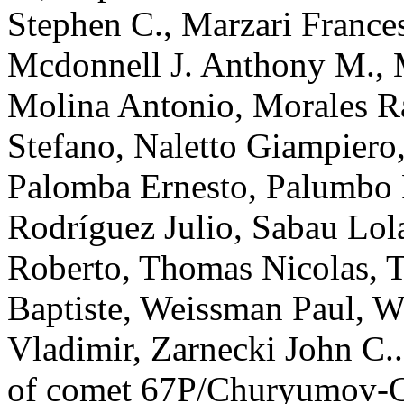
Stephen C.
,
Marzari
France
Mcdonnell
J. Anthony M.
,
Molina
Antonio
,
Morales
R
Stefano
,
Naletto
Giampiero
Palomba
Ernesto
,
Palumbo
Rodríguez
Julio
,
Sabau
Lol
Roberto
,
Thomas
Nicolas
,
T
Baptiste
,
Weissman
Paul
,
W
Vladimir
,
Zarnecki
John C.
of comet 67P/Churyumov-G