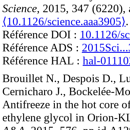
Science
, 2015, 347 (6220), 
⟨10.1126/science.aaa3905⟩
.
Référence DOI :
10.1126/sc
Référence ADS :
2015Sci..
Référence HAL :
hal-0111
Brouillet
N.
,
Despois
D.
,
L
Cernicharo
J.
,
Bockelée-Mo
Antifreeze in the hot core of
ethylene glycol in Orion-K