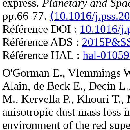
express
.
Planetary and Spa
pp.66-77.
⟨10.1016/j.pss.2
Référence DOI :
10.1016/j.
Référence ADS :
2015P&SS.
Référence HAL :
hal-0105
O'Gorman
E.
,
Vlemmings
W
Alain
,
de Beck
E.
,
Decin
L.
M.
,
Kervella
P.
,
Khouri
T.
,
anisotropic dust mass loss i
environment of the red sup