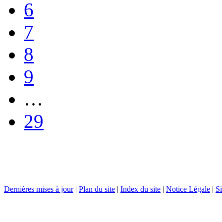
6
7
8
9
…
29
Dernières mises à jour
|
Plan du site
|
Index du site
|
Notice Légale
|
Si