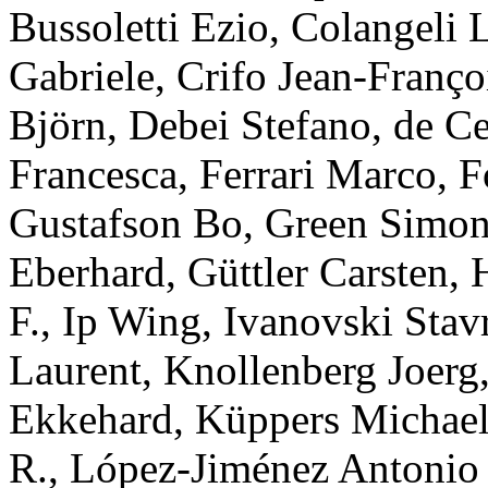
Bussoletti
Ezio
,
Colangeli
L
Gabriele
,
Crifo
Jean-Franço
Björn
,
Debei
Stefano
,
de C
Francesca
,
Ferrari
Marco
,
F
Gustafson
Bo
,
Green
Simon
Eberhard
,
Güttler
Carsten
,
F.
,
Ip
Wing
,
Ivanovski
Stav
Laurent
,
Knollenberg
Joerg
Ekkehard
,
Küppers
Michae
R.
,
López-Jiménez
Antonio