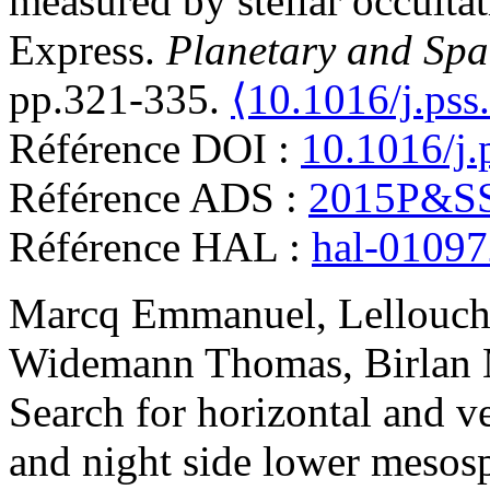
measured by stellar occult
Express
.
Planetary and Spa
pp.321-335.
⟨10.1016/j.pss
Référence DOI :
10.1016/j.
Référence ADS :
2015P&SS
Référence HAL :
hal-0109
Marcq
Emmanuel
,
Lellouc
Widemann
Thomas
,
Birlan
Search for horizontal and ve
and night side lower mesos