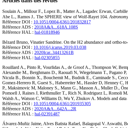
Articles dans des revues
Soulain
A.
,
Millour
F.
,
Lopez
B.
,
Matter
A.
,
Lagadec
Erwan
,
Carbille
Abe
L.
,
Ramos
J.
.
The SPHERE view of Wolf-Rayet 104
.
Astronomy
Référence DOI :
10.1051/0004-6361/201832817
Référence ADS :
2018A&A...618A.108S
Référence HAL :
hal-01818946
Bézard
Bruno
,
Vinatier
Sandrine
.
On the H2 abundance and ortho-to-pa
Référence DOI :
10.1016/j.icarus.2019.03.038
Référence ADS :
2020Icar..34413261B
Référence HAL :
hal-02305855
Rouillard
A.
,
Pinto
R
,
Vourlidas
A.
,
de Groof
A.
,
Thompson
W
,
Bemp
Alexandre
M.
,
Berghmans
D.
,
Raouafi
N
,
Wiegelmann
T.
,
Pagano
P
,
Nicula
B.
,
Bonnin
X.
,
Bouchemit
M.
,
Budnik
E.
,
Caminade
S.
,
Cecc
Gomez-Herrero
R
,
Guest
S.
,
Haberreiter
M.
,
Hassler
D
,
Henney
C
,
H
P.
,
Maksimovic
M
,
Maloney
S.
,
Mann
G.
,
Masson
A.
,
Muller
D.
,
Öne
Pomoell
J
,
Raines
J
,
Riethmuller
T.
,
Rich
N
,
Rodriguez
L
,
Romoli
M
Walsh
A.
,
Watson
C
,
Williams
D
,
Wu
Y
,
Zhukov
A
.
Models and data a
Référence DOI :
10.1051/0004-6361/201935305
Référence ADS :
2020A&A...642A...2R
Référence HAL :
hal-02391487
Álvarez-Muñiz
Jaime
,
Alves Batista
Rafael
,
Balagopal V.
Aswathi
,
B