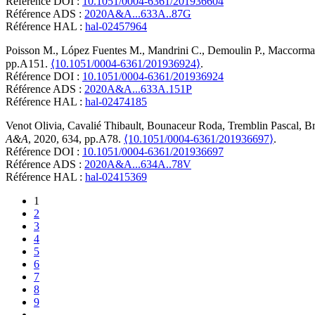
Référence DOI :
10.1051/0004-6361/201936604
Référence ADS :
2020A&A...633A..87G
Référence HAL :
hal-02457964
Poisson
M.
,
López Fuentes
M.
,
Mandrini
C.
,
Demoulin
P.
,
Maccorma
pp.A151.
⟨10.1051/0004-6361/201936924⟩
.
Référence DOI :
10.1051/0004-6361/201936924
Référence ADS :
2020A&A...633A.151P
Référence HAL :
hal-02474185
Venot
Olivia
,
Cavalié
Thibault
,
Bounaceur
Roda
,
Tremblin
Pascal
,
Br
A&A
, 2020, 634, pp.A78.
⟨10.1051/0004-6361/201936697⟩
.
Référence DOI :
10.1051/0004-6361/201936697
Référence ADS :
2020A&A...634A..78V
Référence HAL :
hal-02415369
1
2
3
4
5
6
7
8
9
…