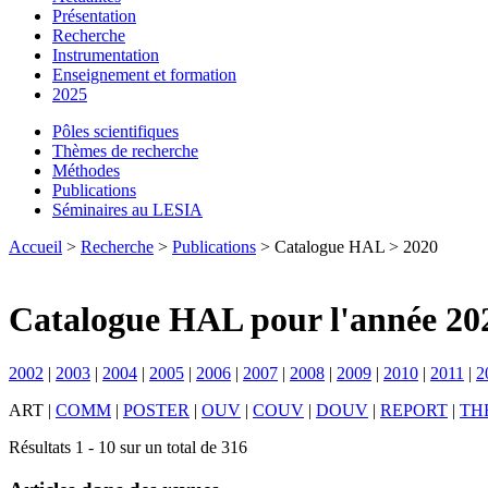
Présentation
Recherche
Instrumentation
Enseignement et formation
2025
Pôles scientifiques
Thèmes de recherche
Méthodes
Publications
Séminaires au LESIA
Accueil
>
Recherche
>
Publications
> Catalogue HAL > 2020
Catalogue HAL pour l'année 20
2002
|
2003
|
2004
|
2005
|
2006
|
2007
|
2008
|
2009
|
2010
|
2011
|
2
ART
|
COMM
|
POSTER
|
OUV
|
COUV
|
DOUV
|
REPORT
|
TH
Résultats 1 - 10 sur un total de 316