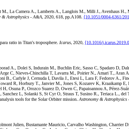
t
M.
,
La Camera
A.
,
Lamberts
A.
,
Langlois
M.
,
Milli
J.
,
Avenhaus
H.
,
 & Astrophysics - A&A
, 2020, 618, pp.A108.
⟨10.1051/0004-6361/20
ra ratio in Titan's troposphere
.
Icarus
, 2020,
⟨10.1016/j.icarus.2019.
orad
A.
,
Dolei
S
,
Indurain
M.
,
Buchlin
Eric
,
Sasso
C
,
Spadaro
D
,
Dal
Arge
C
,
Nieves-Chinchilla
T
,
Lavarra
M.
,
Poirier
N.
,
Amari
T.
,
Aran
A
oni
B.
,
Carlyle
J
,
Cernuda
I
,
Davila
J.
,
Etesi
L
,
Lara
F
,
Fedorov
A.
,
Fin
oward
R
,
Horbury
T.
,
Janvier
M.
,
Jones
S
,
Kozarev
K
,
Kraaikamp
E
,
l
H
,
Osuna
P.
,
Orozco Suarez
D
,
Owen
C
,
Papaioannou
A
,
Pérez-Suá
.
,
Sanchez
L
,
Solanki
S
,
St Cyr
O
,
Straus
T
,
Susino
R.
,
Teriaca
L.
,
del 
nalysis tools for the Solar Orbiter mission
.
Astronomy & Astrophysics
olmont
Julien
,
Bustamante
Mauricio
,
Carvalho
Washington
,
Charrier
Di