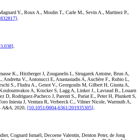
Magnard
Y.
,
Roux
A.
,
Moulin
T.
,
Carle
M.
,
Sevin
A.
,
Martinez
P.
,
1832817⟩
.
03.038⟩
.
masse
K.
,
Hirzberger
J
,
Zouganelis
I.
,
Strugarek
Antoine
,
Brun
A
,
.
,
Andretta
V.
,
Antonucci
E
,
Anastasiadis
A
,
Auchère
F.
,
Rubio
L
,
eschi
S.
,
Fludra
A.
,
Genot
V.
,
Georgoulis
M
,
Gilbert
H
,
Giunta
A
,
Kouloumvakos
A
,
Krucker
S
,
Lagg
A
,
Linker
J.
,
Lavraud
B.
,
Louarn
rez
D
,
Rodriguez-Pacheco
J
,
Parenti
S.
,
Pariat
E.
,
Peter
H
,
Plunkett
S
,
Toro Iniesta
J
,
Ventura
R
,
Verbeeck
C.
,
Vilmer
Nicole
,
Warmuth
A
,
 - A&A
, 2020,
⟨10.1051/0004-6361/201935305⟩
.
dier
,
Cognard
Ismaël
,
Decoene
Valentin
,
Denton
Peter
,
de Jong