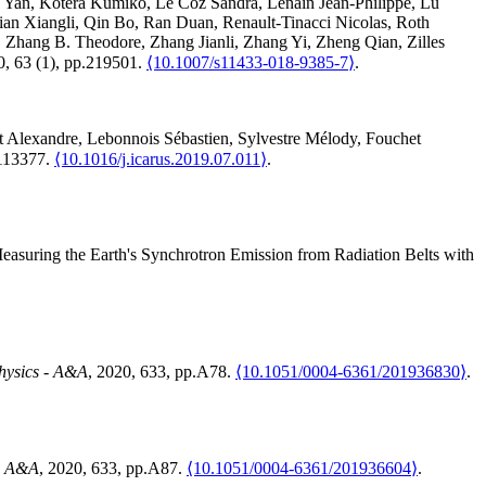
Yan
,
Kotera
Kumiko
,
Le Coz
Sandra
,
Lenain
Jean-Philippe
,
Lü
ian
Xiangli
,
Qin
Bo
,
Ran
Duan
,
Renault-Tinacci
Nicolas
,
Roth
,
Zhang
B. Theodore
,
Zhang
Jianli
,
Zhang
Yi
,
Zheng
Qian
,
Zilles
0, 63 (1), pp.219501.
⟨10.1007/s11433-018-9385-7⟩
.
t
Alexandre
,
Lebonnois
Sébastien
,
Sylvestre
Mélody
,
Fouchet
.113377.
⟨10.1016/j.icarus.2019.07.011⟩
.
easuring the Earth's Synchrotron Emission from Radiation Belts with
hysics - A&A
, 2020, 633, pp.A78.
⟨10.1051/0004-6361/201936830⟩
.
 - A&A
, 2020, 633, pp.A87.
⟨10.1051/0004-6361/201936604⟩
.