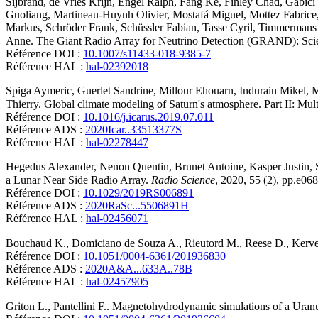
Sijbrand
,
de Vries
Krijn
,
Engel
Ralph
,
Fang
Ke
,
Finley
Chad
,
Gabici
Guoliang
,
Martineau-Huynh
Olivier
,
Mostafá
Miguel
,
Mottez
Fabrice
Markus
,
Schröder
Frank
,
Schüssler
Fabian
,
Tasse
Cyril
,
Timmermans
Anne
.
The Giant Radio Array for Neutrino Detection (GRAND): Sci
Référence DOI :
10.1007/s11433-018-9385-7
Référence HAL :
hal-02392018
Spiga
Aymeric
,
Guerlet
Sandrine
,
Millour
Ehouarn
,
Indurain
Mikel
,
M
Thierry
.
Global climate modeling of Saturn's atmosphere. Part II: Mul
Référence DOI :
10.1016/j.icarus.2019.07.011
Référence ADS :
2020Icar..33513377S
Référence HAL :
hal-02278447
Hegedus
Alexander
,
Nenon
Quentin
,
Brunet
Antoine
,
Kasper
Justin
,
a Lunar Near Side Radio Array
.
Radio Science
, 2020, 55 (2), pp.e06
Référence DOI :
10.1029/2019RS006891
Référence ADS :
2020RaSc...5506891H
Référence HAL :
hal-02456071
Bouchaud
K.
,
Domiciano de Souza
A.
,
Rieutord
M.
,
Reese
D.
,
Kerve
Référence DOI :
10.1051/0004-6361/201936830
Référence ADS :
2020A&A...633A..78B
Référence HAL :
hal-02457905
Griton
L.
,
Pantellini
F.
.
Magnetohydrodynamic simulations of a Uranu