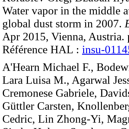
Water vapor in the middle 
global dust storm in 2007
.
Apr 2015, Vienna, Austria
Référence HAL :
insu-011
A'Hearn
Michael F.
,
Bodewi
Lara
Luisa M.
,
Agarwal
Jes
Cremonese
Gabriele
,
David
Güttler
Carsten
,
Knollenber
Cedric
,
Lin
Zhong-Yi
,
Mag