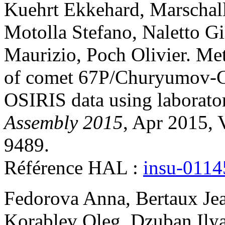
Kuehrt
Ekkehard
,
Marschal
Motolla
Stefano
,
Naletto
Gi
Maurizio
,
Poch
Olivier
.
Met
of comet 67P/Churyumov-Ge
OSIRIS data using laborato
Assembly 2015
, Apr 2015, 
9489
.
Référence HAL :
insu-011
Fedorova
Anna
,
Bertaux
Je
Korablev
Oleg
,
Dzuban
Ily