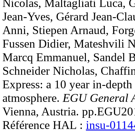
Nicolas
,
Maltagliati
Luca
,
G
Jean-Yves
,
Gérard
Jean-Cla
Anni
,
Stiepen
Arnaud
,
Forg
Fussen
Didier
,
Mateshvili
N
Marcq
Emmanuel
,
Sandel
B
Schneider
Nicholas
,
Chaffi
Express: a 10 year in-depth
atmosphere
.
EGU General 
Vienna, Austria. pp.EGU2
Référence HAL :
insu-011