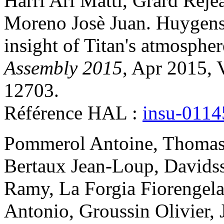
Harri
Ari Matti
,
Grard
Reje
Moreno
Josè Juan
.
Huygens
insight of Titan's atmospher
Assembly 2015
, Apr 2015, 
12703
.
Référence HAL :
insu-011
Pommerol
Antoine
,
Thoma
Bertaux
Jean-Loup
,
Davids
Ramy
,
La Forgia
Fiorengel
Antonio
,
Groussin
Olivier
,