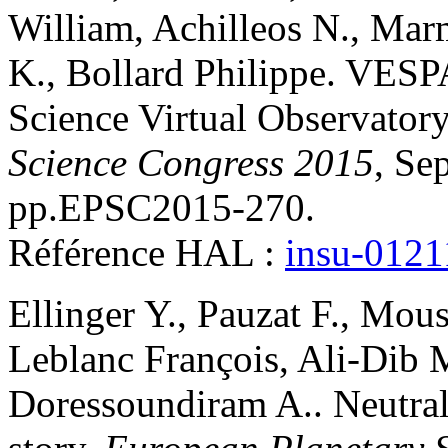
William
,
Achilleos
N.
,
Mar
K.
,
Bollard
Philippe
.
VESPA
Science Virtual Observator
Science Congress 2015
, Se
pp.EPSC2015-270
.
Référence HAL :
insu-012
Ellinger
Y.
,
Pauzat
F.
,
Mous
Leblanc
François
,
Ali-Dib
Doressoundiram
A.
.
Neutral