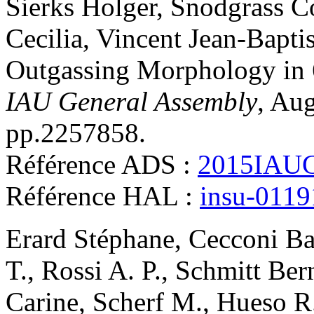
Sierks
Holger
,
Snodgrass
C
Cecilia
,
Vincent
Jean-Baptis
Outgassing Morphology i
IAU General Assembly
, Au
pp.2257858
.
Référence ADS :
2015IAUG
Référence HAL :
insu-011
Erard
Stéphane
,
Cecconi
Ba
T.
,
Rossi
A. P.
,
Schmitt
Ber
Carine
,
Scherf
M.
,
Hueso
R