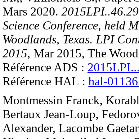
Mars 2020
.
2015LPI..46.29
Science Conference, held M
Woodlands, Texas. LPI Cont
2015
, Mar 2015, The Woodl
Référence ADS :
2015LPI..
Référence HAL :
hal-0113
Montmessin
Franck
,
Korab
Bertaux
Jean-Loup
,
Fedoro
Alexander
,
Lacombe
Gaeta