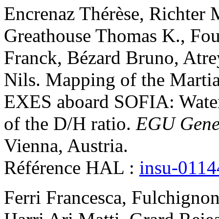
Encrenaz
Thérèse
,
Richter
Greathouse
Thomas K.
,
Fou
Franck
,
Bézard
Bruno
,
Atre
Nils
.
Mapping of the Martia
EXES aboard SOFIA: Water 
of the D/H ratio
.
EGU Gener
Vienna, Austria
.
Référence HAL :
insu-011
Ferri
Francesca
,
Fulchignon