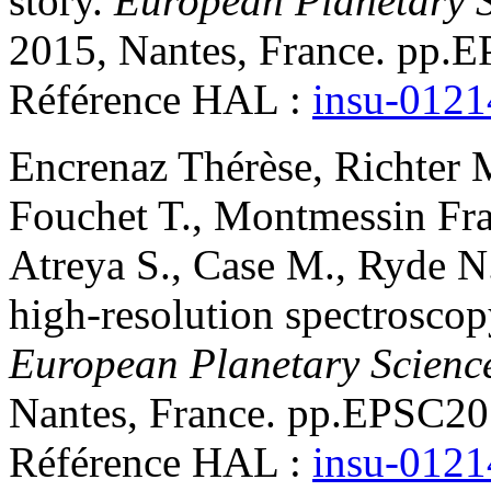
story
.
European Planetary 
2015, Nantes, France. pp.
Référence HAL :
insu-012
Encrenaz
Thérèse
,
Richter
Fouchet
T.
,
Montmessin
Fr
Atreya
S.
,
Case
M.
,
Ryde
N
high-resolution spectrosc
European Planetary Scienc
Nantes, France. pp.EPSC2
Référence HAL :
insu-012