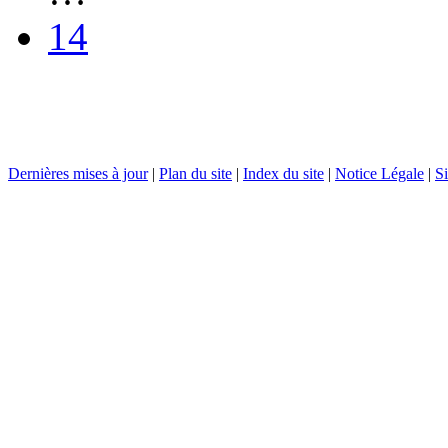
14
Dernières mises à jour
|
Plan du site
|
Index du site
|
Notice Légale
|
Si