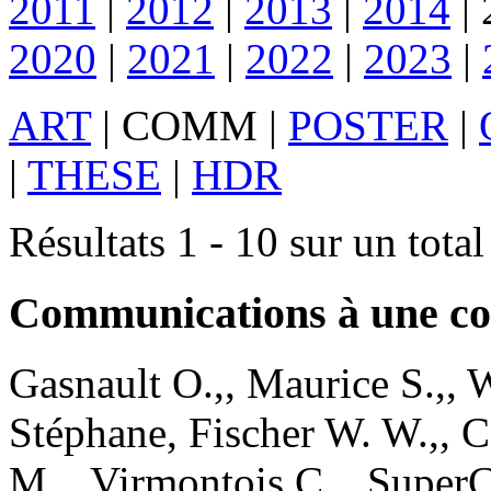
2011
|
2012
|
2013
|
2014
|
2020
|
2021
|
2022
|
2023
|
ART
|
COMM
|
POSTER
|
|
THESE
|
HDR
Résultats 1 - 10 sur un tota
Communications à une co
Gasnault
O.,
,
Maurice
S.,
,
W
Stéphane
,
Fischer
W. W.,
,
C
M.,
,
Virmontois
C.,
.
SuperC