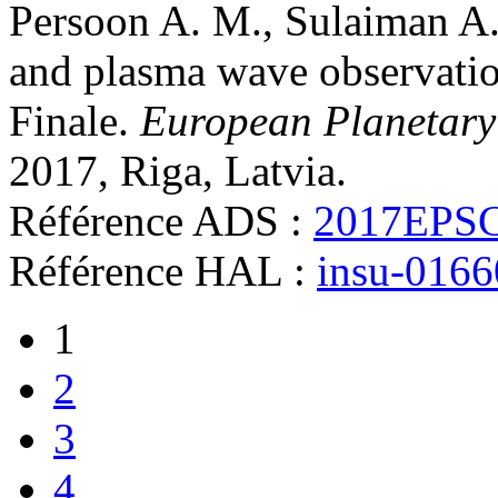
Persoon
A. M.
,
Sulaiman
A
and plasma wave observatio
Finale
.
European Planetary
2017, Riga, Latvia
.
Référence ADS :
2017EPSC
Référence HAL :
insu-016
1
2
3
4