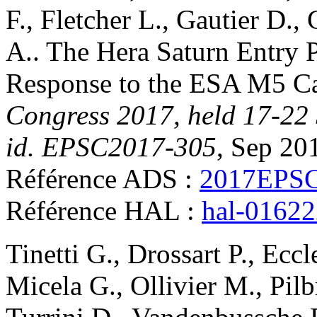
F.
,
Fletcher
L.
,
Gautier
D.
,
A.
.
The Hera Saturn Entry P
Response to the ESA M5 Ca
Congress 2017, held 17-22 
id. EPSC2017-305
, Sep 20
Référence ADS :
2017EPSC
Référence HAL :
hal-0162
Tinetti
G.
,
Drossart
P.
,
Eccl
Micela
G.
,
Ollivier
M.
,
Pilb