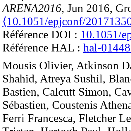
ARENA2016
, Jun 2016, Gr
⟨10.1051/epjconf/2017135
Référence DOI :
10.1051/e
Référence HAL :
hal-0144
Mousis
Olivier
,
Atkinson
D
Shahid
,
Atreya
Sushil
,
Blan
Bastien
,
Calcutt
Simon
,
Cav
Sébastien
,
Coustenis
Athen
Ferri
Francesca
,
Fletcher
Le