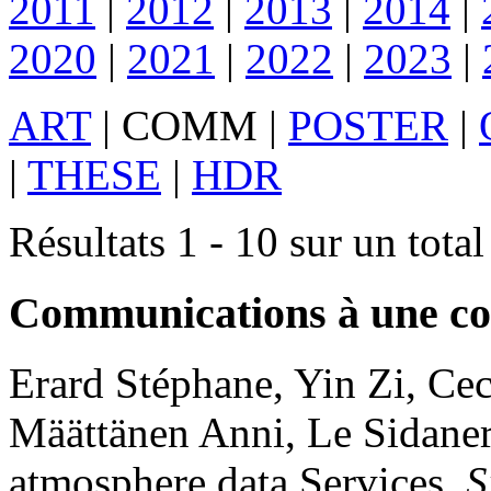
2011
|
2012
|
2013
|
2014
|
2020
|
2021
|
2022
|
2023
|
ART
|
COMM
|
POSTER
|
|
THESE
|
HDR
Résultats 1 - 10 sur un tota
Communications à une co
Erard
Stéphane
,
Yin
Zi
,
Cec
Määttänen
Anni
,
Le Sidane
atmosphere data Services
.
S