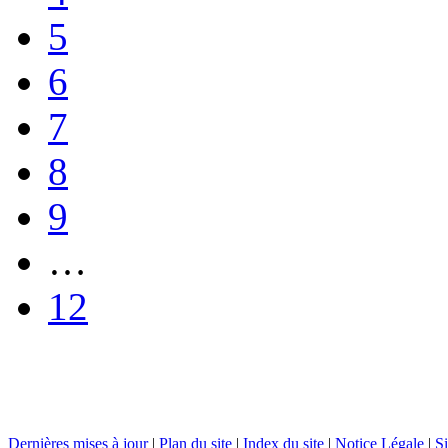
5
6
7
8
9
…
12
Dernières mises à jour
|
Plan du site
|
Index du site
|
Notice Légale
|
Si