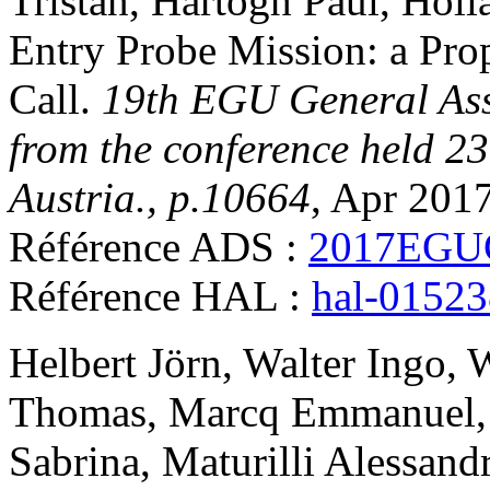
Tristan
,
Hartogh
Paul
,
Holl
Entry Probe Mission: a Pro
Call
.
19th EGU General As
from the conference held 23
Austria., p.10664
, Apr 2017
Référence ADS :
2017EGU
Référence HAL :
hal-0152
Helbert
Jörn
,
Walter
Ingo
,
W
Thomas
,
Marcq
Emmanuel
Sabrina
,
Maturilli
Alessand