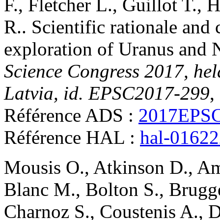
F.
,
Fletcher
L.
,
Guillot
T.
,
H
R.
.
Scientific rationale and 
exploration of Uranus and 
Science Congress 2017, hel
Latvia, id. EPSC2017-299
,
Référence ADS :
2017EPSC
Référence HAL :
hal-0162
Mousis
O.
,
Atkinson
D.
,
Am
Blanc
M.
,
Bolton
S.
,
Brugg
Charnoz
S.
,
Coustenis
A.
,
D