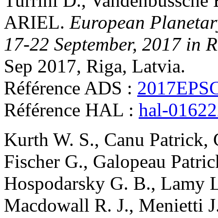
Turrini
D.
,
Vandenbussche
ARIEL
.
European Planetar
17-22 September, 2017 in 
Sep 2017, Riga, Latvia
.
Référence ADS :
2017EPSC.
Référence HAL :
hal-0162
Kurth
W. S.
,
Canu
Patrick
,
Fischer
G.
,
Galopeau
Patri
Hospodarsky
G. B.
,
Lamy
L
Macdowall
R. J.
,
Menietti
J