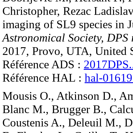
Christopher
,
Rezac
Ladislav
imaging of SL9 species in Ju
Astronomical Society, DPS 
2017, Provo, UTA, United S
Référence ADS :
2017DPS.
Référence HAL :
hal-0161
Mousis
O.
,
Atkinson
D.
,
Am
Blanc
M.
,
Brugger
B.
,
Calc
Coustenis
A.
,
Deleuil
M.
,
D