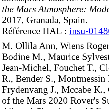
the Mars Atmosphere: Mode
2017, Granada, Spain
.
Référence HAL :
insu-014
M. Ollila
Ann
,
Wiens
Roger
Bodine
M.
,
Maurice
Sylves
Jean-Michel
,
Fouchet
T.
,
Cl
R.
,
Bender
S.
,
Montmessin
Frydenvang
J.
,
Mccabe
K.
,
of the Mars 2020 Rover's 