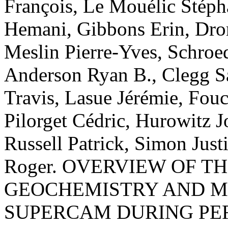
François
,
Le Mouélic
Stéph
Hemani
,
Gibbons
Erin
,
Dro
Meslin
Pierre-Yves
,
Schroe
Anderson
Ryan B.
,
Clegg
S
Travis
,
Lasue
Jérémie
,
Fouc
Pilorget
Cédric
,
Hurowitz
J
Russell
Patrick
,
Simon
Justi
Roger
.
OVERVIEW OF T
GEOCHEMISTRY AND M
SUPERCAM DURING PE