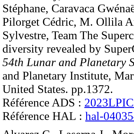
Stéphane
,
Caravaca
Gwénaë
Pilorget
Cédric
,
M. Ollila
A
Sylvestre
,
Team
The Super
diversity revealed by Supe
54th Lunar and Planetary 
and Planetary Institute, M
United States. pp.1372
.
Référence ADS :
2023LPIC
Référence HAL :
hal-0403