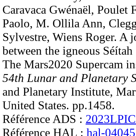
Caravaca
Gwénaël
,
Poulet
F
Paolo
,
M. Ollila
Ann
,
Cleg
Sylvestre
,
Wiens
Roger
.
A j
between the igneous Séítah
The Mars2020 Supercam inst
54th Lunar and Planetary 
and Planetary Institute, M
United States. pp.1458
.
Référence ADS :
2023LPIC
Référence HAL :
hal-0404