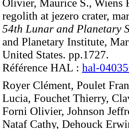
Olivier
,
Maurice
S.
,
Wiens
regolith at jezero crater, ma
54th Lunar and Planetary 
and Planetary Institute, M
United States. pp.1727
.
Référence HAL :
hal-0403
Royer
Clément
,
Poulet
Fran
Lucia
,
Fouchet
Thierry
,
Cla
Forni
Olivier
,
Johnson
Jeffr
Nataf
Cathy
,
Dehouck
Erwi