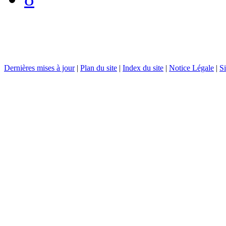
Dernières mises à jour
|
Plan du site
|
Index du site
|
Notice Légale
|
Si