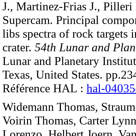
J.
,
Martinez-Frias
J.
,
Pilleri
Supercam
.
Principal compo
libs spectra of rock targets i
crater
.
54th Lunar and Plan
Lunar and Planetary Instit
Texas, United States. pp.23
Référence HAL :
hal-0403
Widemann
Thomas
,
Straum
Voirin
Thomas
,
Carter
Lyn
Lorenzo
,
Helbert
Joern
,
Van