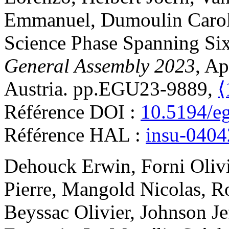
Emmanuel
,
Dumoulin
Caro
Science Phase Spanning Six
General Assembly 2023
, Ap
Austria. pp.EGU23-9889,
⟨
Référence DOI :
10.5194/e
Référence HAL :
insu-040
Dehouck
Erwin
,
Forni
Oliv
Pierre
,
Mangold
Nicolas
,
R
Beyssac
Olivier
,
Johnson
Je