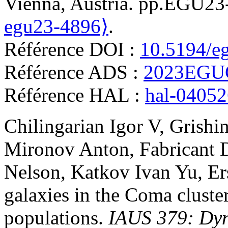
Vienna, Austria. pp.EGU2
egu23-4896⟩
.
Référence DOI :
10.5194/e
Référence ADS :
2023EGU
Référence HAL :
hal-0405
Chilingarian
Igor V
,
Grishi
Mironov
Anton
,
Fabricant
Nelson
,
Katkov
Ivan Yu
,
Er
galaxies in the Coma cluster
populations
.
IAUS 379: Dyn