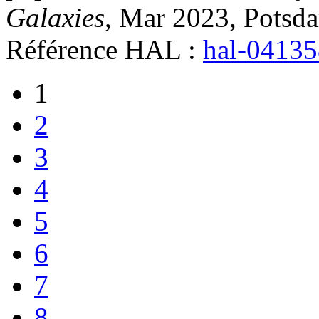
Galaxies
, Mar 2023, Potsd
Référence HAL :
hal-0413
1
2
3
4
5
6
7
8