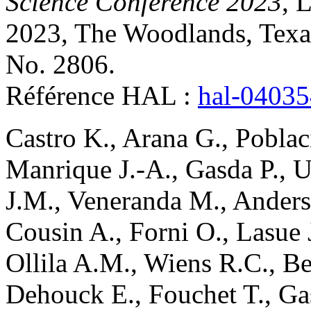
Science Conference 2023
, 
2023, The Woodlands, Texas
No. 2806
.
Référence HAL :
hal-0403
Castro
K.
,
Arana
G.
,
Poblac
Manrique
J.-A.
,
Gasda
P.
,
U
J.M.
,
Veneranda
M.
,
Ander
Cousin
A.
,
Forni
O.
,
Lasue
Ollila
A.M.
,
Wiens
R.C.
,
Be
Dehouck
E.
,
Fouchet
T.
,
Ga