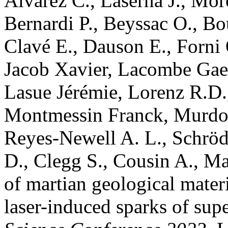
Alvarez
C.
,
Laserna
J.
,
Mor
Bernardi
P.
,
Beyssac
O.
,
Bo
Clavé
E.
,
Dauson
E.
,
Forni
Jacob
Xavier
,
Lacombe
Gae
Lasue
Jérémie
,
Lorenz
R.D.
Montmessin
Franck
,
Murdo
Reyes-Newell
A. L.
,
Schröd
D.
,
Clegg
S.
,
Cousin
A.
,
Ma
of martian geological mater
laser-induced sparks of su