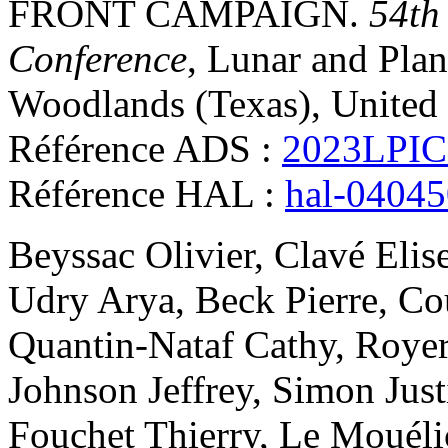
FRONT CAMPAIGN
.
54th
Conference
, Lunar and Plan
Woodlands (Texas), United 
Référence ADS :
2023LPIC
Référence HAL :
hal-0404
Beyssac
Olivier
,
Clavé
Elis
Udry
Arya
,
Beck
Pierre
,
Co
Quantin-Nataf
Cathy
,
Roye
Johnson
Jeffrey
,
Simon
Just
Fouchet
Thierry
,
Le Mouéli