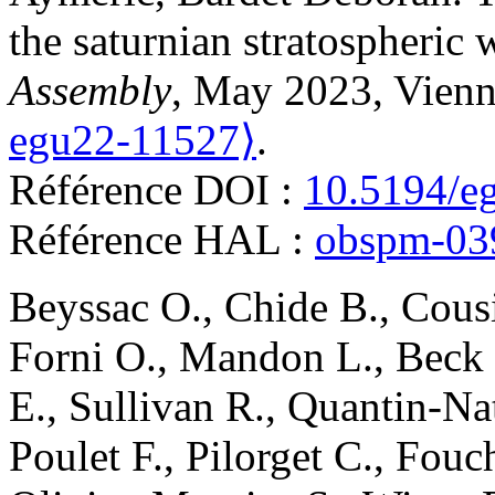
the saturnian stratospheric 
Assembly
, May 2023, Vienn
egu22-11527⟩
.
Référence DOI :
10.5194/e
Référence HAL :
obspm-03
Beyssac
O.
,
Chide
B.
,
Cous
Forni
O.
,
Mandon
L.
,
Beck
E.
,
Sullivan
R.
,
Quantin-Na
Poulet
F.
,
Pilorget
C.
,
Fouc