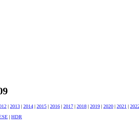
09
012
|
2013
|
2014
|
2015
|
2016
|
2017
|
2018
|
2019
|
2020
|
2021
|
202
ESE
|
HDR