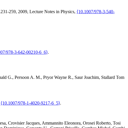
p.231-259, 2009, Lecture Notes in Physics,
⟨10.1007/978-3-540-
007/978-3-642-00210-6_6⟩
.
ald G.
,
Persoon
A. M.
,
Pryor
Wayne R.
,
Saur
Joachim
,
Stallard
Tom
,
⟨10.1007/978-1-4020-9217-6_5⟩
.
esa
,
Crovisier
Jacques
,
Ammannito
Eleonora
,
Orosei
Roberto
,
Tosi