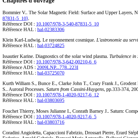
Chapitres d'ouvrage
Bommier
V.
.
The Solar Magnetic Field: Surface and Upper Layers, N
87831-5_10⟩
.
Référence DOI :
10.1007/978-3-540-87831-5_10
Référence HAL :
hal-02383306
Klein
Karl-Ludwig
.
Le rayonnement cosmique
.
L'astronomie au servi
Référence HAL :
hal-03724825
Issautier
Karine
.
Diagnostics of the solar wind plasma
.
Turbulence in
Référence DOI :
10.1007/978-3-642-00210-6_6
Référence ADS :
2009LNP...778..223I
Référence HAL :
hal-03725070
Kurth
William S.
,
Bunce
E.
,
Clarke
John T.
,
Crary
Frank J.
,
Grodent
S.
.
Auroral Processes
.
Saturn from Cassini-Huygens
, pp.333-374, 20
Référence DOI :
10.1007/978-1-4020-9217-6_12
Référence HAL :
hal-03803695
Fouchet
Thierry
,
Moses
Julianne I.
,
Conrath
Barney J.
.
Saturn: Compo
Référence DOI :
10.1007/978-1-4020-9217-6_5
Référence HAL :
hal-03803716
Coradini
Angioletta
,
Capaccioni
Fabrizio
,
Drossart
Pierre
,
Erard
Stép