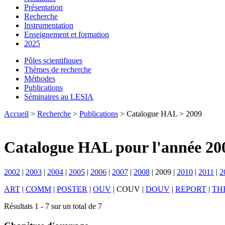
Présentation
Recherche
Instrumentation
Enseignement et formation
2025
Pôles scientifiques
Thèmes de recherche
Méthodes
Publications
Séminaires au LESIA
Accueil
>
Recherche
>
Publications
> Catalogue HAL > 2009
Catalogue HAL pour l'année 20
2002
|
2003
|
2004
|
2005
|
2006
|
2007
|
2008
|
2009
|
2010
|
2011
|
2
ART
|
COMM
|
POSTER
|
OUV
|
COUV
|
DOUV
|
REPORT
|
TH
Résultats 1 - 7 sur un total de 7