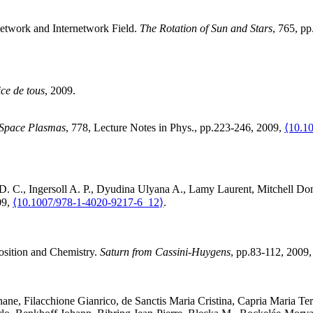
etwork and Internetwork Field
.
The Rotation of Sun and Stars
, 765, p
ce de tous
, 2009
.
 Space Plasmas
, 778, Lecture Notes in Phys., pp.223-246, 2009,
⟨10.1
D. C.
,
Ingersoll
A. P.
,
Dyudina
Ulyana A.
,
Lamy
Laurent
,
Mitchell
Don
09,
⟨10.1007/978-1-4020-9217-6_12⟩
.
sition and Chemistry
.
Saturn from Cassini-Huygens
, pp.83-112, 2009
hane
,
Filacchione
Gianrico
,
de Sanctis
Maria Cristina
,
Capria
Maria Ter