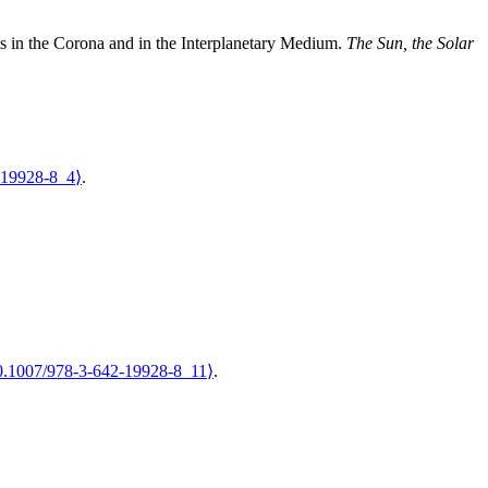
s in the Corona and in the Interplanetary Medium
.
The Sun, the Solar
-19928-8_4⟩
.
0.1007/978-3-642-19928-8_11⟩
.