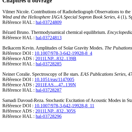
Chapitres d'ouvrage
Vilmer
Nicole
.
Contributions of Radioheliograph Observations to the
Wind and the Heliosphere IAGA Special Sopron Book Series
, 4 (1), 
Référence HAL :
hal-03724809
Bézard
Bruno
.
Thermodynamical chemical equilibrium
.
Encyclopedia
Référence HAL :
hal-03724813
Belkacem
Kevin
.
Amplitudes of Solar Gravity Modes
.
The Pulsations
Référence DOI :
10.1007/978-3-642-19928-8_4
Référence ADS :
2011LNP...832..139B
Référence HAL :
hal-03728285
Neiner
Coralie
.
Spectroscopy of Be stars
.
EAS Publications Series
, 4
Référence DOI :
10.1051/eas/1147005
Référence ADS :
2011EAS....47..139N
Référence HAL :
hal-03728287
Samadi
Davoud-Reza
.
Stochastic Excitation of Acoustic Modes in St
Référence DOI :
10.1007/978-3-642-19928-8_11
Référence ADS :
2011LNP...832..305S
Référence HAL :
hal-03728296