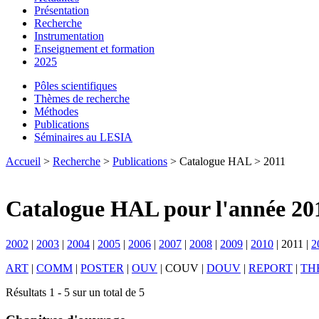
Présentation
Recherche
Instrumentation
Enseignement et formation
2025
Pôles scientifiques
Thèmes de recherche
Méthodes
Publications
Séminaires au LESIA
Accueil
>
Recherche
>
Publications
> Catalogue HAL > 2011
Catalogue HAL pour l'année 20
2002
|
2003
|
2004
|
2005
|
2006
|
2007
|
2008
|
2009
|
2010
|
2011
|
2
ART
|
COMM
|
POSTER
|
OUV
|
COUV
|
DOUV
|
REPORT
|
TH
Résultats 1 - 5 sur un total de 5