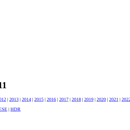
11
012
|
2013
|
2014
|
2015
|
2016
|
2017
|
2018
|
2019
|
2020
|
2021
|
202
ESE
|
HDR