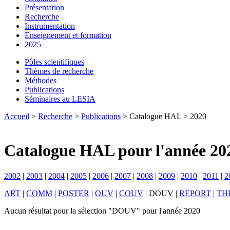
Présentation
Recherche
Instrumentation
Enseignement et formation
2025
Pôles scientifiques
Thèmes de recherche
Méthodes
Publications
Séminaires au LESIA
Accueil
>
Recherche
>
Publications
> Catalogue HAL > 2020
Catalogue HAL pour l'année 20
2002
|
2003
|
2004
|
2005
|
2006
|
2007
|
2008
|
2009
|
2010
|
2011
|
2
ART
|
COMM
|
POSTER
|
OUV
|
COUV
|
DOUV
|
REPORT
|
TH
Aucun résultat pour la sélection "DOUV" pour l'année 2020